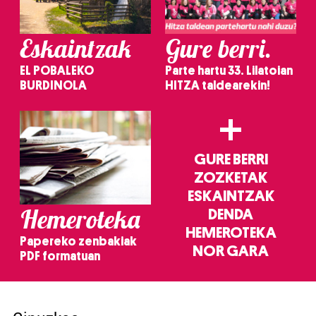
Eskaintzak
Gure berri.
EL POBALEKO
Parte hartu 33. Lilatoian
BURDINOLA
HITZA taldearekin!
+
GURE BERRI
ZOZKETAK
ESKAINTZAK
Hemeroteka
DENDA
HEMEROTEKA
Papereko zenbakiak
NOR GARA
PDF formatuan