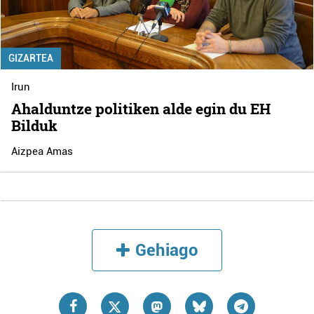
GIZARTEA
Irun
Ahalduntze politiken alde egin du EH
Bilduk
Aizpea Amas
Gehiago