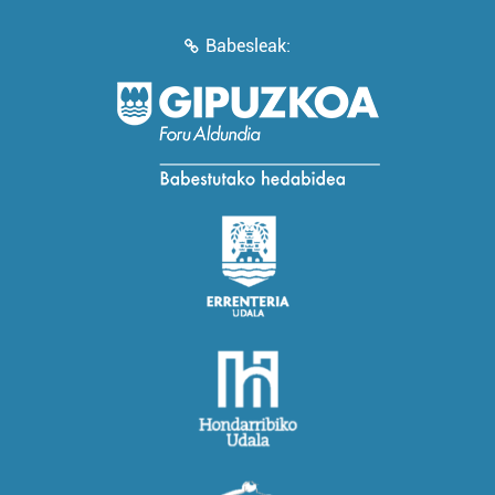
Babesleak: