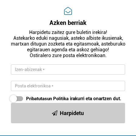
Azken berriak
Harpidetu zaitez gure buletin irekira!
Astekarko eduki nagusiak, asteko albiste ikusienak,
martxan ditugun zozketa eta egitasmoak, asteburuko
egitarauen agenda eta askoz gehiago!
Ostiralero zure posta elektronikoan.
Pribatutasun Politika
irakurri eta onartzen dut.
Harpidetu