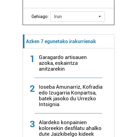
Bazkide batzuek ez dizute baimenik eskatzen, eta beren
interes komertzial legitimoetan babesten dira. Ikusi gure
Gehiago:
Irun
bazkideen zerrenda, beren ustez zein helburutarako
duten interes legitimoa eta horren aurka nola egin
dezakezun ikusteko.
Azken 7 egunetako irakurrienak
Lortu zure datu pertsonalak prozesatzeko moduari
1
Garagardo artisauen
buruzko informazio gehiago eta ezarri zure lehentasunak
azoka, eskaintza
datuen atalean. Edozein unetan alda edo ken dezakezu
anitzarekin
zure baimena Cookieen adierazpenean.
2
Webgune honek cookie propioak eta hirugarrenen cookie-
Ioseba Amunarriz, Kofradia
edo Izugarria Konpartsa,
fitxategiak erabiltzen ditu. Zure esperientzia eta
batek jasoko du Urrezko
zerbitzuak hobetzeko asmoz, cookie teknologiaz
Intsignia
baliatzen gara. Ohar hau onartuz gero, teknologia hori
erabiltzeko baimen esplizitua ematen diguzu.
Gehiago
3
Alardeko konpainien
irakurri
koloreekin desfilatu ahalko
dute Jaizkibelgo kideek