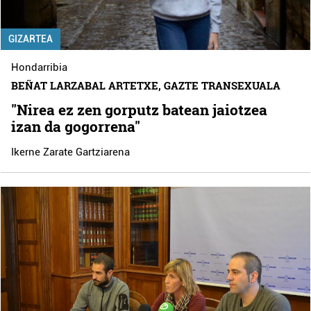
GIZARTEA
Hondarribia
BEÑAT LARZABAL ARTETXE, GAZTE TRANSEXUALA
"Nirea ez zen gorputz batean jaiotzea
izan da gogorrena"
Ikerne Zarate Gartziarena