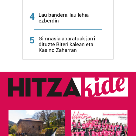
4
Lau bandera, lau lehia
ezberdin
5
Gimnasia aparatuak jarri
dituzte Biteri kalean eta
Kasino Zaharran