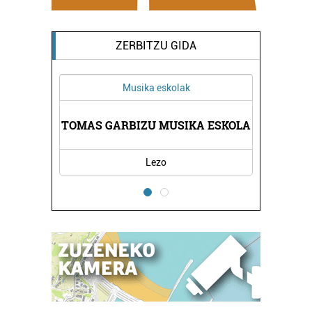
ZERBITZU GIDA
Musika eskolak
Os
MINBARI
TOMAS GARBIZU MUSIKA ESKOLA
Lezo