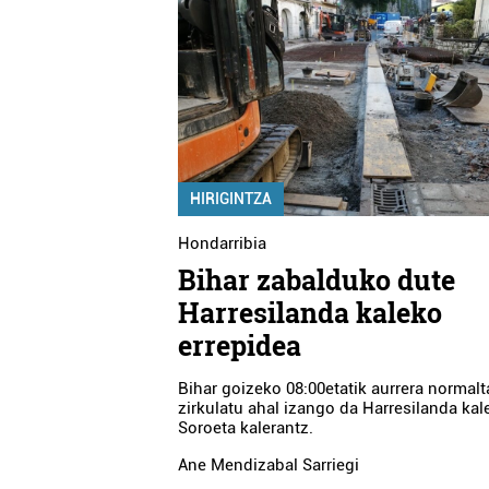
HIRIGINTZA
Hondarribia
Bihar zabalduko dute
Harresilanda kaleko
errepidea
Bihar goizeko 08:00etatik aurrera normal
zirkulatu ahal izango da Harresilanda kale
Soroeta kalerantz.
Ane Mendizabal Sarriegi