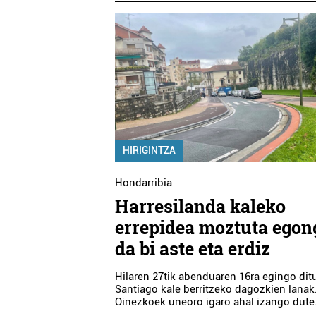
HIRIGINTZA
Hondarribia
Harresilanda kaleko
errepidea moztuta egon
da bi aste eta erdiz
Hilaren 27tik abenduaren 16ra egingo dit
Santiago kale berritzeko dagozkien lanak
Oinezkoek uneoro igaro ahal izango dute