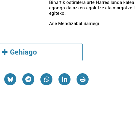
Bihartik ostiralera arte Harresilanda kalea 
egongo da azken egokitze eta margotze 
egiteko.
Ane Mendizabal Sarriegi
Gehiago