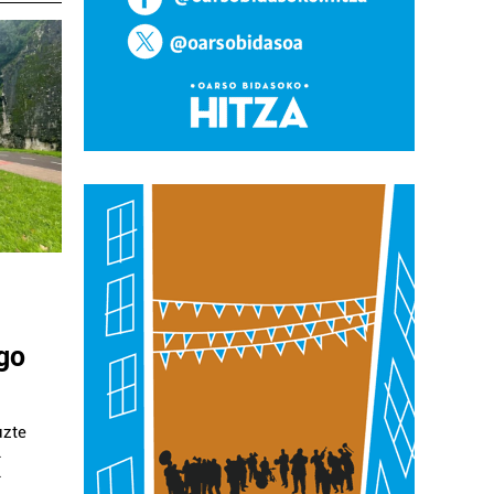
go
uzte
.
.