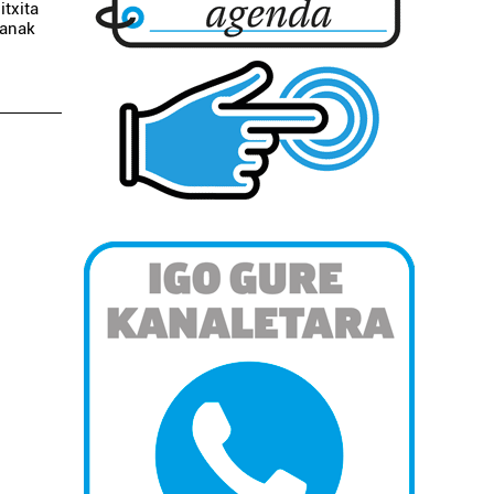
itxita
lanak