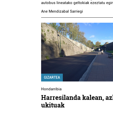
autobus lineatako geltokiak ezeztatu egin
AITON-ETXE EGU
Ane Mendizabal Sarriegi
EGOZO DEKORAZIOA
ZENTROA
Errenteria-Orereta
Oiartzun
GIZARTEA
Hondarribia
Harresilanda kalean, a
ukituak