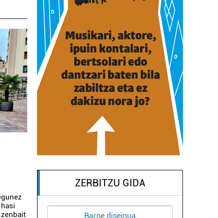
ZERBITZU GIDA
 egunez
 hasi
 zenbait
Barne diseinua