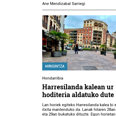
Ane Mendizabal Sarriegi
HIRIGINTZA
Hondarribia
Harresilanda kalean ur
hoditeria aldatuko dute
Lan horiek egiteko Harresilanda kalea bi
itxita mantenduko da. Lanak hilaren 28an
eta 29an bukatuko dituzte. Egun horietan
Barne diseinua
Osasungintza