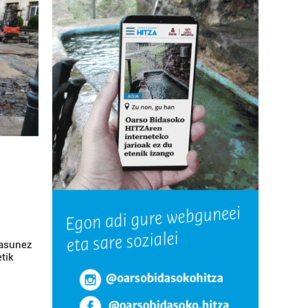
tasunez
tik