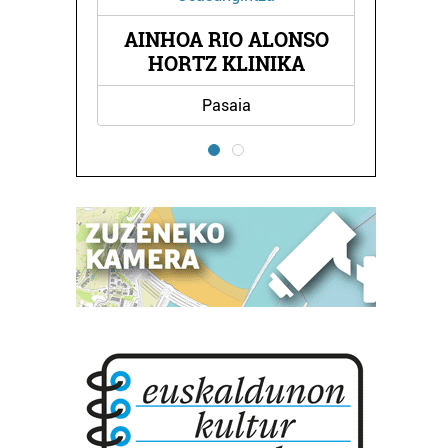
AINHOA RIO ALONSO
TZA
IT
HORTZ KLINIKA
Pasaia