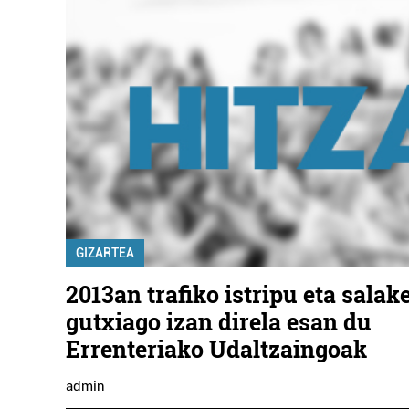
GIZARTEA
2013an trafiko istripu eta salak
gutxiago izan direla esan du
Errenteriako Udaltzaingoak
admin