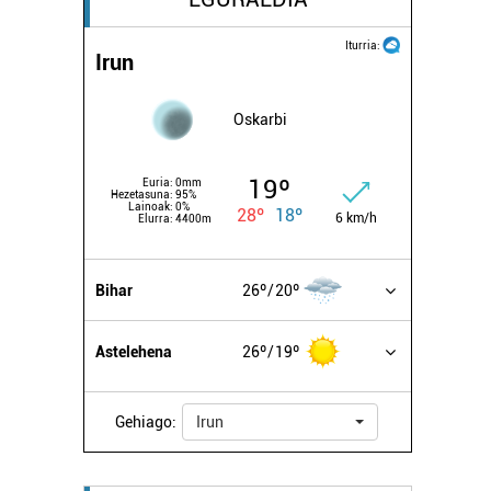
Iturria:
Irun
Oskarbi
19º
Euria:
0mm
Hezetasuna:
95%
Lainoak:
0%
28º
18º
6 km/h
Elurra:
4400m
Bihar
26º
20º
Astelehena
26º
19º
Gehiago:
Irun