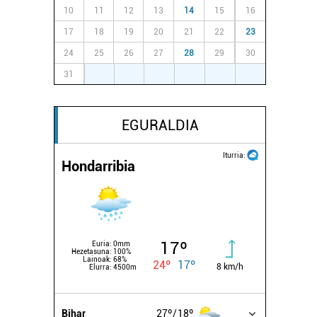
10
11
12
13
14
15
16
17
18
19
20
21
22
23
24
25
26
27
28
29
30
31
1
2
3
4
5
6
EGURALDIA
Iturria:
Hondarribia
17º
Euria:
0mm
Hezetasuna:
100%
Lainoak:
68%
24º
17º
8 km/h
Elurra:
4500m
Bihar
27º
18º