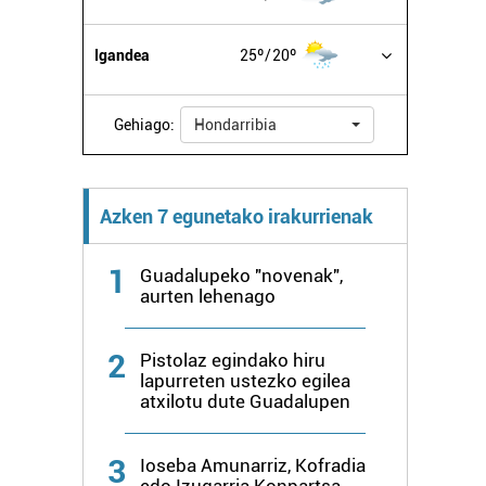
Igandea
25º
20º
Gehiago:
Hondarribia
Azken 7 egunetako irakurrienak
1
Guadalupeko "novenak",
aurten lehenago
2
Pistolaz egindako hiru
lapurreten ustezko egilea
atxilotu dute Guadalupen
3
Ioseba Amunarriz, Kofradia