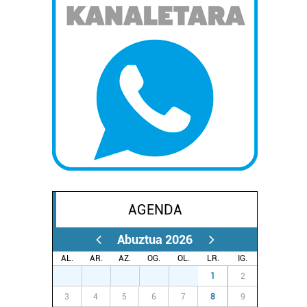
AGENDA
Abuztua 2026
AL.
AR.
AZ.
OG.
OL.
LR.
IG.
27
28
29
30
31
1
2
3
4
5
6
7
8
9