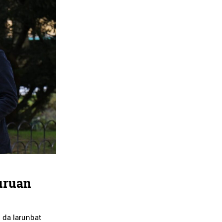
uruan
 da larunbat