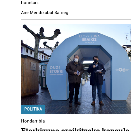
honetan.
Ane Mendizabal Sarriegi
POLITIKA
Hondarribia
Etorkizuna eraikitzeko kapsula