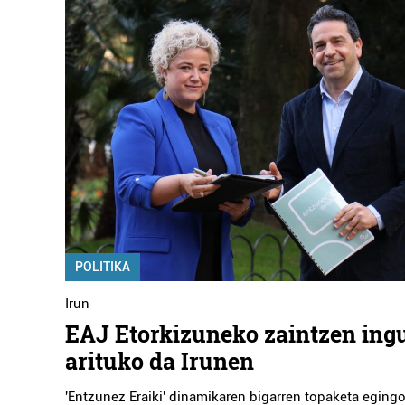
POLITIKA
Irun
EAJ Etorkizuneko zaintzen ing
arituko da Irunen
'Entzunez Eraiki' dinamikaren bigarren topaketa egingo