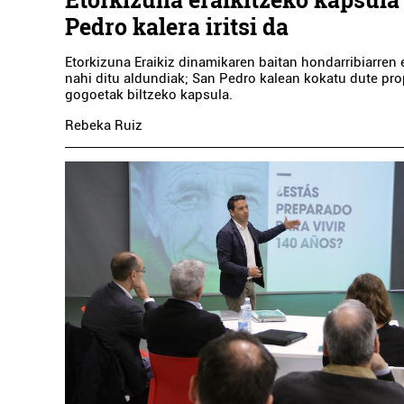
Pedro kalera iritsi da
Etorkizuna Eraikiz dinamikaren baitan hondarribiarren
nahi ditu aldundiak; San Pedro kalean kokatu dute p
gogoetak biltzeko kapsula.
Rebeka Ruiz
E