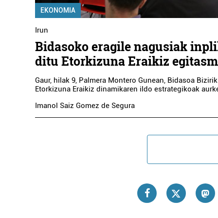
EKONOMIA
Irun
Bidasoko eragile nagusiak inpl
ditu Etorkizuna Eraikiz egitas
Gaur, hilak 9, Palmera Montero Gunean, Bidasoa Biziri
Etorkizuna Eraikiz dinamikaren ildo estrategikoak aurke
Imanol Saiz Gomez de Segura