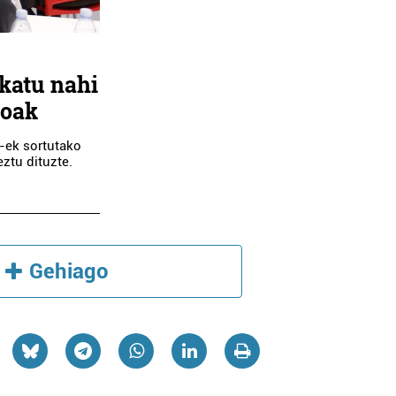
ikatu nahi
moak
k-ek sortutako
ztu dituzte.
Gehiago