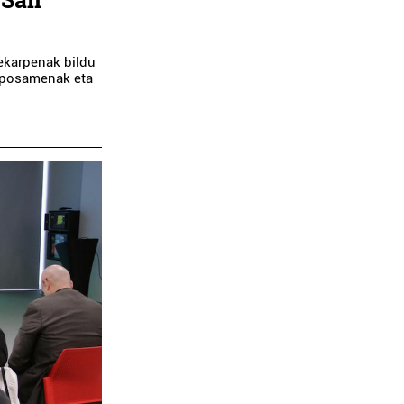
 ekarpenak bildu
roposamenak eta
Supermerkatuak
Ikastetxeak
ROSKI DONIBANE
BLAS DE LEZO LH
Pasaia
Pasaia