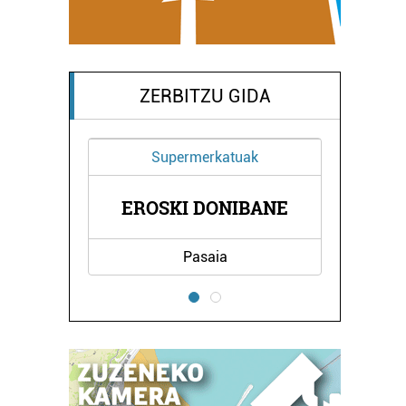
ZERBITZU GIDA
Supermerkatuak
II
EROSKI DONIBANE
B
Pasaia