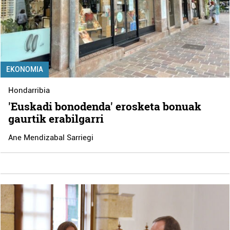
EKONOMIA
Hondarribia
'Euskadi bonodenda' erosketa bonuak
gaurtik erabilgarri
Ane Mendizabal Sarriegi