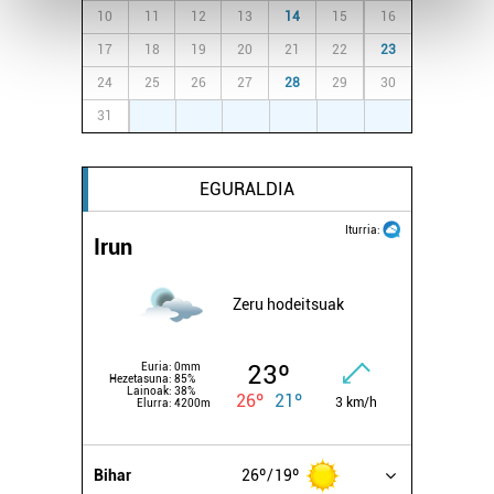
Find out more about how your personal data is processed
10
11
12
13
14
15
16
and set your preferences in the
details section
.
17
18
19
20
21
22
23
Guk eta gure bazkideek zure datu pertsonalak
24
25
26
27
28
29
30
prozesatzen ditugu, zure IP zenbakia, besteak beste,
31
1
2
3
4
5
6
teknologia erabiliz, cookieak adibidez, iragarki eta eduki
pertsonalizatuak eskaintzeko, iragarkiak eta edukia
EGURALDIA
neurtzeko, jendeari buruzko informazioa biltzeko eta
produktuak garatzeko. Zure datuak nork eta zertarako
Iturria:
erabiltzen dituen hauta dezakezu.
Irun
Bazkide batzuek ez dizute baimenik eskatzen, eta beren
Zeru hodeitsuak
interes komertzial legitimoetan babesten dira. Ikusi gure
bazkideen zerrenda, beren ustez zein helburutarako
23º
Euria:
0mm
duten interes legitimoa eta horren aurka nola egin
Hezetasuna:
85%
Lainoak:
38%
26º
21º
dezakezun ikusteko.
3 km/h
Elurra:
4200m
Lortu zure datu pertsonalak prozesatzeko moduari
Bihar
26º
19º
buruzko informazio gehiago eta ezarri zure lehentasunak