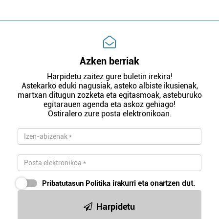
Azken berriak
Harpidetu zaitez gure buletin irekira!
Astekarko eduki nagusiak, asteko albiste ikusienak,
martxan ditugun zozketa eta egitasmoak, asteburuko
egitarauen agenda eta askoz gehiago!
Ostiralero zure posta elektronikoan.
Pribatutasun Politika
irakurri eta onartzen dut.
Harpidetu