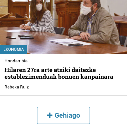
EKONOMIA
Hondarribia
Hilaren 27ra arte atxiki daitezke
establezimenduak bonuen kanpainara
Rebeka Ruiz
Gehiago