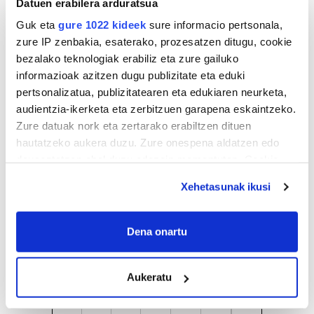
Datuen erabilera arduratsua
Guk eta
gure 1022 kideek
sure informacio pertsonala,
zure IP zenbakia, esaterako, prozesatzen ditugu, cookie
bezalako teknologiak erabiliz eta zure gailuko
informazioak azitzen dugu publizitate eta eduki
pertsonalizatua, publizitatearen eta edukiaren neurketa,
audientzia-ikerketa eta zerbitzuen garapena eskaintzeko.
Zure datuak nork eta zertarako erabiltzen dituen
hautatzeko aukera duzu. Zure onespena aldatzen edo
deuseztatzen ahal duzu edozein momentutan, Cookie
deklaraziotik edo Privacy triggerean klikatuz.
Xehetasunak ikusi
AGENDA
If you allow, we would also like to:
Collect information about your geographical
Dena onartu
Abuztua 2026
location which can be accurate to within several
meters
AL.
AR.
AZ.
OG.
OL.
LR.
IG.
Aukeratu
Identify your device by actively scanning it for
27
28
29
30
31
1
2
specific characteristics (fingerprinting)
3
4
5
6
7
8
9