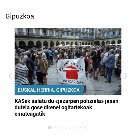
Gipuzkoa
EUSKAL HERRIA, GIPUZKOA
KASek salatu du «jazarpen poliziala» jasan
Pa
dutela gose direnei ogitartekoak
da
emateagatik
«s