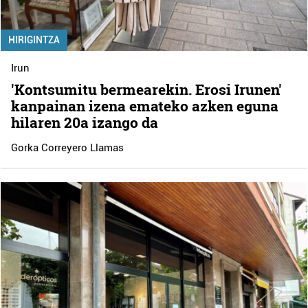
HIRIGINTZA
Irun
'Kontsumitu bermearekin. Erosi Irunen'
kanpainan izena emateko azken eguna
hilaren 20a izango da
Gorka Correyero Llamas