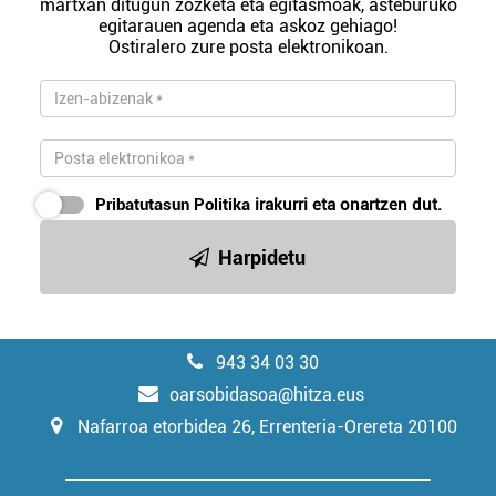
martxan ditugun zozketa eta egitasmoak, asteburuko
egitarauen agenda eta askoz gehiago!
Ostiralero zure posta elektronikoan.
Pribatutasun Politika
irakurri eta onartzen dut.
Harpidetu
943 34 03 30
oarsobidasoa@hitza.eus
Nafarroa etorbidea 26, Errenteria-Orereta 20100