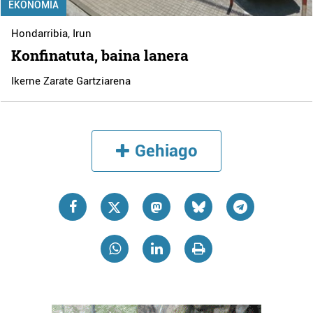
EKONOMIA
Hondarribia
,
Irun
Konfinatuta, baina lanera
Ikerne Zarate Gartziarena
Gehiago