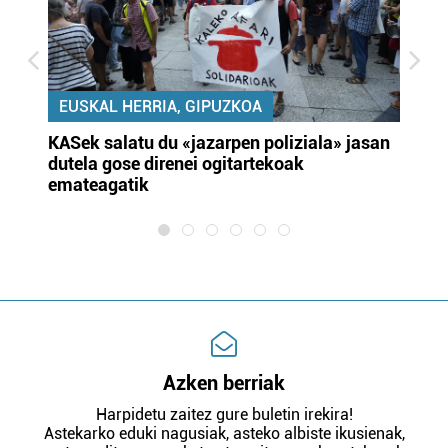
EUSKAL HERRIA, GIPUZKOA
KASek salatu du «jazarpen poliziala» jasan
Pa
dutela gose direnei ogitartekoak
da
emateagatik
«s
Azken berriak
Harpidetu zaitez gure buletin irekira!
Astekarko eduki nagusiak, asteko albiste ikusienak,