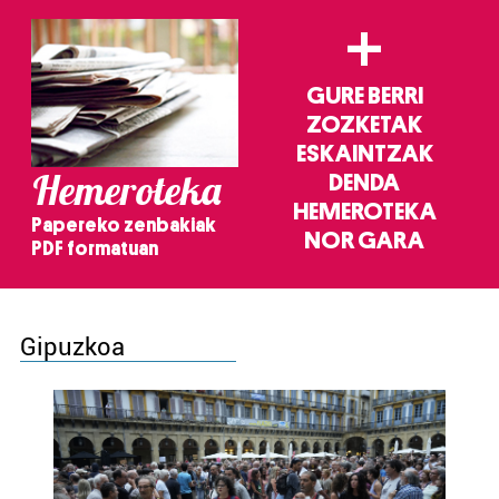
+
GURE BERRI
ZOZKETAK
ESKAINTZAK
Hemeroteka
DENDA
HEMEROTEKA
Papereko zenbakiak
NOR GARA
PDF formatuan
Gipuzkoa