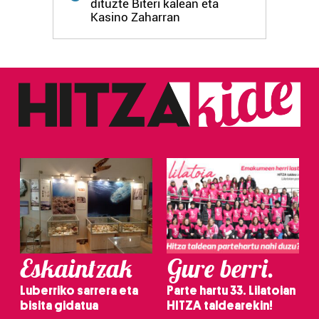
dituzte Biteri kalean eta
fitxategiak erabiltzen ditu. Zure esperientzia eta
Kasino Zaharran
zerbitzuak hobetzeko asmoz, cookie teknologiaz
baliatzen gara. Ohar hau onartuz gero, teknologia hori
erabiltzeko baimen esplizitua ematen diguzu.
Gehiago
irakurri
Eskaintzak
Gure berri.
Luberriko sarrera eta
Parte hartu 33. Lilatoian
bisita gidatua
HITZA taldearekin!