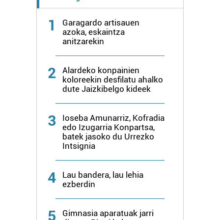
prozesatzen ditugu, zure IP zenbakia, besteak beste,
teknologia erabiliz, cookieak adibidez, iragarki eta eduki
1
Garagardo artisauen
pertsonalizatuak eskaintzeko, iragarkiak eta edukia
azoka, eskaintza
neurtzeko, jendeari buruzko informazioa biltzeko eta
anitzarekin
produktuak garatzeko. Zure datuak nork eta zertarako
erabiltzen dituen hauta dezakezu.
2
Alardeko konpainien
koloreekin desfilatu ahalko
Bazkide batzuek ez dizute baimenik eskatzen, eta beren
dute Jaizkibelgo kideek
interes komertzial legitimoetan babesten dira. Ikusi gure
bazkideen zerrenda, beren ustez zein helburutarako
3
Ioseba Amunarriz, Kofradia
duten interes legitimoa eta horren aurka nola egin
edo Izugarria Konpartsa,
dezakezun ikusteko.
batek jasoko du Urrezko
Intsignia
Lortu zure datu pertsonalak prozesatzeko moduari
buruzko informazio gehiago eta ezarri zure lehentasunak
4
Lau bandera, lau lehia
datuen atalean. Edozein unetan alda edo ken dezakezu
ezberdin
zure baimena Cookieen adierazpenean.
5
Gimnasia aparatuak jarri
Webgune honek cookie propioak eta hirugarrenen cookie-