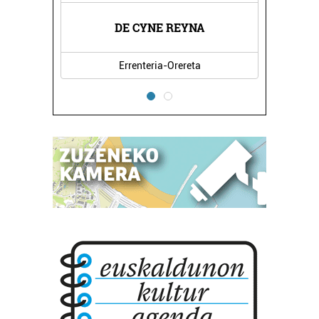
NA
DE CYNE REYNA
P
Errenteria-Orereta