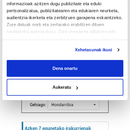
informazioak azitzen dugu publizitate eta eduki
Iturria:
Hondarribia
pertsonalizatua, publizitatearen eta edukiaren neurketa,
audientzia-ikerketa eta zerbitzuen garapena eskaintzeko.
Zure datuak nork eta zertarako erabiltzen dituen
Oskarbi
hautatzeko aukera duzu. Zure onespena aldatzen edo
deuseztatzen ahal duzu edozein momentutan, Cookie
21º
Euria:
3.7mm
deklaraziotik edo Privacy triggerean klikatuz.
Hezetasuna:
89%
Lainoak:
98%
Xehetasunak ikusi
24º
20º
14 km/h
Elurra:
4100m
If you allow, we would also like to:
Collect information about your geographical
Dena onartu
Bihar
26º
18º
location which can be accurate to within several
meters
Asteazkena
28º
19º
Aukeratu
Identify your device by actively scanning it for
specific characteristics (fingerprinting)
Find out more about how your personal data is processed
Gehiago:
Hondarribia
and set your preferences in the
details section
.
Guk eta gure bazkideek zure datu pertsonalak
Azken 7 egunetako irakurrienak