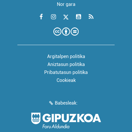
Nor gara
Argitalpen politika
Aniztasun politika
Pribatutasun politika
Cookieak
Babesleak: