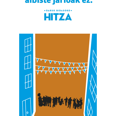
teknologia erabiliz, cookieak adibidez, iragarki eta eduki
pertsonalizatuak eskaintzeko, iragarkiak eta edukia
neurtzeko, jendeari buruzko informazioa biltzeko eta
produktuak garatzeko. Zure datuak nork eta zertarako
erabiltzen dituen hauta dezakezu.
Bazkide batzuek ez dizute baimenik eskatzen, eta beren
interes komertzial legitimoetan babesten dira. Ikusi gure
bazkideen zerrenda, beren ustez zein helburutarako
duten interes legitimoa eta horren aurka nola egin
dezakezun ikusteko.
Lortu zure datu pertsonalak prozesatzeko moduari
buruzko informazio gehiago eta ezarri zure lehentasunak
datuen atalean. Edozein unetan alda edo ken dezakezu
zure baimena Cookieen adierazpenean.
Webgune honek cookie propioak eta hirugarrenen cookie-
fitxategiak erabiltzen ditu. Zure esperientzia eta