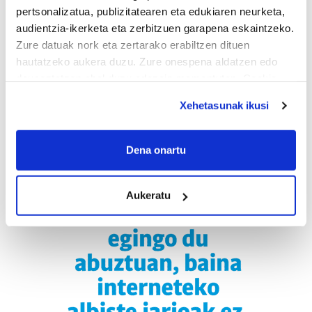
pertsonalizatua, publizitatearen eta edukiaren neurketa,
audientzia-ikerketa eta zerbitzuen garapena eskaintzeko.
Zure datuak nork eta zertarako erabiltzen dituen
hautatzeko aukera duzu. Zure onespena aldatzen edo
deuseztatzen ahal duzu edozein momentutan, Cookie
deklaraziotik edo Privacy triggerean klikatuz.
Xehetasunak ikusi
If you allow, we would also like to:
Collect information about your geographical
Dena onartu
location which can be accurate to within several
meters
Aukeratu
Identify your device by actively scanning it for
specific characteristics (fingerprinting)
Find out more about how your personal data is processed
and set your preferences in the
details section
.
Guk eta gure bazkideek zure datu pertsonalak
prozesatzen ditugu, zure IP zenbakia, besteak beste,