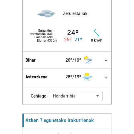
Zeru estaliak
24º
Euria:
0mm
Hezetasuna:
83%
Lainoak:
69%
25º
21º
8 km/h
Elurra:
4300m
Bihar
26º
19º
Asteazkena
28º
19º
Gehiago:
Hondarribia
Azken 7 egunetako irakurrienak