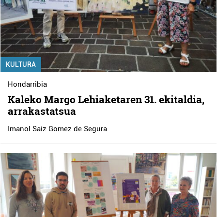
KULTURA
Hondarribia
Kaleko Margo Lehiaketaren 31. ekitaldia,
arrakastatsua
Imanol Saiz Gomez de Segura