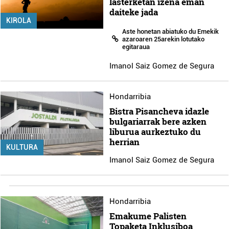
lasterketan izena eman
daiteke jada
KIROLA
Aste honetan abiatuko du Emekik
azaroaren 25arekin lotutako
egitaraua
Imanol Saiz Gomez de Segura
Hondarribia
Bistra Pisancheva idazle
bulgariarrak bere azken
liburua aurkeztuko du
herrian
KULTURA
Imanol Saiz Gomez de Segura
Hondarribia
Emakume Palisten
Topaketa Inklusiboa