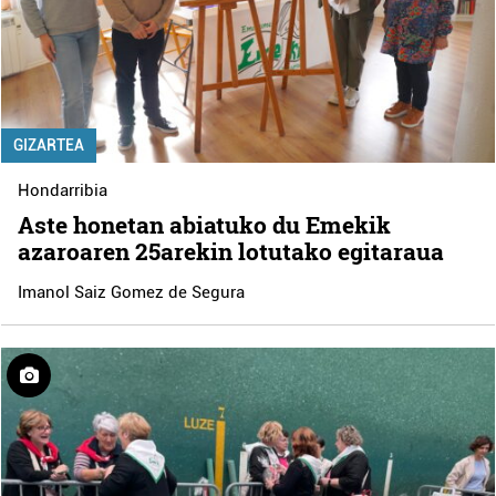
GIZARTEA
Hondarribia
Aste honetan abiatuko du Emekik
azaroaren 25arekin lotutako egitaraua
Imanol Saiz Gomez de Segura