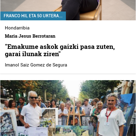
FRANCO HIL ETA 50 URTERA...
Hondarribia
Maria Jesus Berrotaran
"Emakume askok gaizki pasa zuten,
garai ilunak ziren"
Imanol Saiz Gomez de Segura