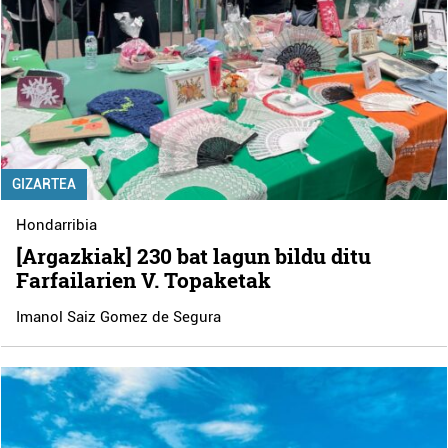
GIZARTEA
Hondarribia
[Argazkiak] 230 bat lagun bildu ditu
Farfailarien V. Topaketak
Imanol Saiz Gomez de Segura