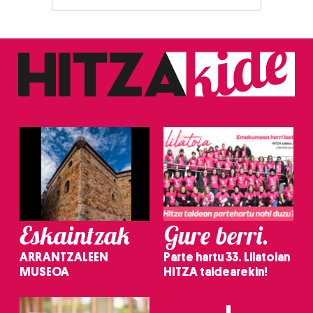
Eskaintzak
Gure berri.
ARRANTZALEEN
Parte hartu 33. Lilatoian
MUSEOA
HITZA taldearekin!