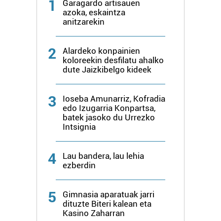
1
Garagardo artisauen
azoka, eskaintza
anitzarekin
2
Alardeko konpainien
koloreekin desfilatu ahalko
dute Jaizkibelgo kideek
3
Ioseba Amunarriz, Kofradia
edo Izugarria Konpartsa,
batek jasoko du Urrezko
Intsignia
4
Lau bandera, lau lehia
ezberdin
5
Gimnasia aparatuak jarri
dituzte Biteri kalean eta
Kasino Zaharran