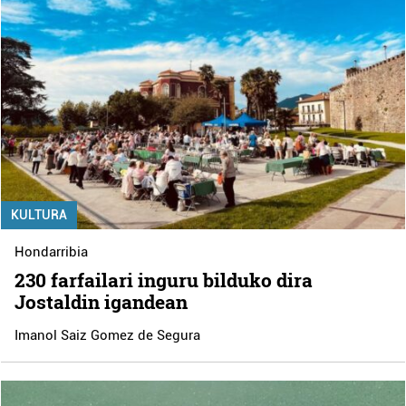
KULTURA
Hondarribia
230 farfailari inguru bilduko dira
Jostaldin igandean
Imanol Saiz Gomez de Segura