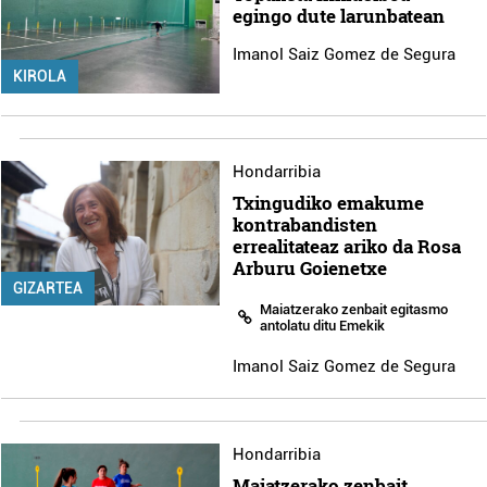
egingo dute larunbatean
Imanol Saiz Gomez de Segura
KIROLA
Hondarribia
Txingudiko emakume
kontrabandisten
errealitateaz ariko da Rosa
Arburu Goienetxe
GIZARTEA
Maiatzerako zenbait egitasmo
antolatu ditu Emekik
Imanol Saiz Gomez de Segura
Hondarribia
Maiatzerako zenbait