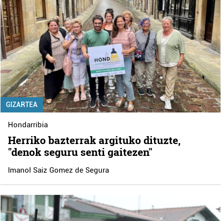
GIZARTEA
Hondarribia
Herriko bazterrak argituko dituzte,
"denok seguru senti gaitezen"
Imanol Saiz Gomez de Segura