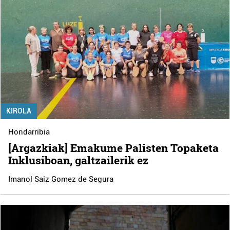
KIROLA
Hondarribia
[Argazkiak] Emakume Palisten Topaketa
Inklusiboan, galtzailerik ez
Imanol Saiz Gomez de Segura