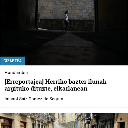
GIZARTEA
Hondarribia
[Erreportajea] Herriko bazter ilunak
argituko dituzte, elkarlanean
Imanol Saiz Gomez de Segura