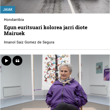
JAIAK
Hondarribia
Egun euritsuari kolorea jarri diote
Mairuek
Imanol Saiz Gomez de Segura