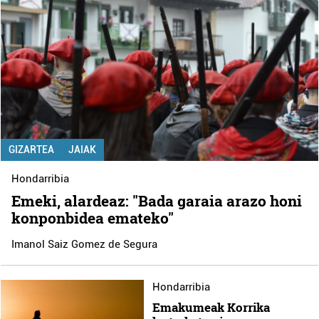
GIZARTEA
JAIAK
Hondarribia
Emeki, alardeaz: "Bada garaia arazo honi
konponbidea emateko"
Imanol Saiz Gomez de Segura
Hondarribia
Emakumeak Korrika