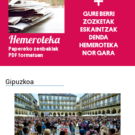
+
GURE BERRI
ZOZKETAK
ESKAINTZAK
Hemeroteka
DENDA
HEMEROTEKA
Papereko zenbakiak
NOR GARA
PDF formatuan
Gipuzkoa