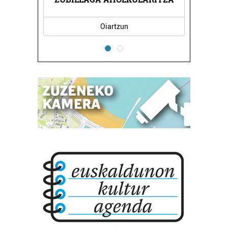
Errenteria-Orereta