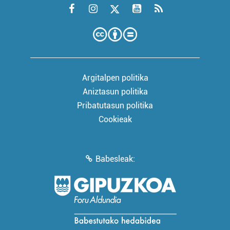
Argitalpen politika
Aniztasun politika
Pribatutasun politika
Cookieak
Babesleak: