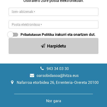
Ostiralero zure posta elektronikoan.
Pribatutasun Politika
irakurri eta onartzen dut.
Harpidetu
943 34 03 30
oarsobidasoa@hitza.eus
Nafarroa etorbidea 26, Errenteria-Orereta 20100
Nor gara