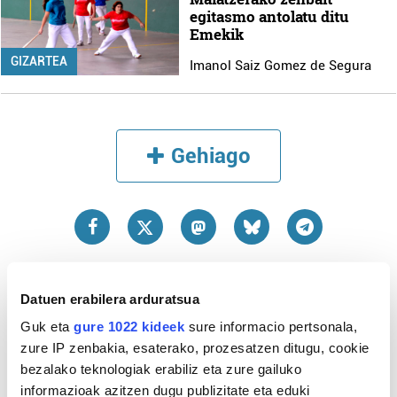
egitasmo antolatu ditu
Emekik
GIZARTEA
Imanol Saiz Gomez de Segura
Gehiago
Datuen erabilera arduratsua
Guk eta
gure 1022 kideek
sure informacio pertsonala,
zure IP zenbakia, esaterako, prozesatzen ditugu, cookie
bezalako teknologiak erabiliz eta zure gailuko
informazioak azitzen dugu publizitate eta eduki