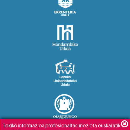
Tokiko informazioa profesionaltasunez eta euskaratik,