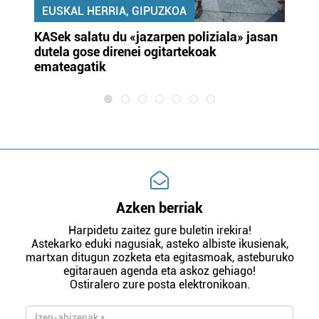
EUSKAL HERRIA, GIPUZKOA
KASek salatu du «jazarpen poliziala» jasan
Pa
dutela gose direnei ogitartekoak
da
emateagatik
«s
Azken berriak
Harpidetu zaitez gure buletin irekira!
Astekarko eduki nagusiak, asteko albiste ikusienak,
martxan ditugun zozketa eta egitasmoak, asteburuko
egitarauen agenda eta askoz gehiago!
Ostiralero zure posta elektronikoan.