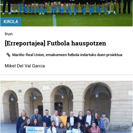
KIROLA
Irun
[Erreportajea] Futbola hauspotzen
Mariño-Real Union, emakumeen futbola indartuko duen proiektua
Mikel Del Val Garcia