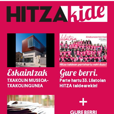
Eskaintzak
Gure berri.
TXAKOLIN MUSEOA-
Parte hartu 33. Lilatoian
TXAKOLINGUNEA
HITZA taldearekin!
+
GURE BERRI