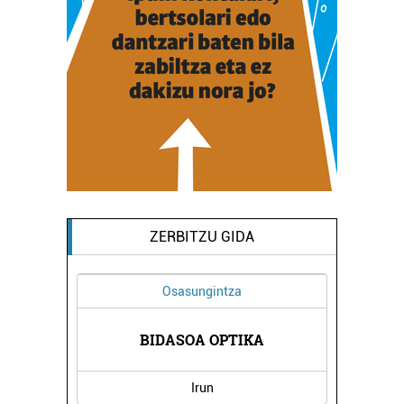
ZERBITZU GIDA
Osasungintza
OAK
BIDASOA OPTIKA
SAMA
Irun