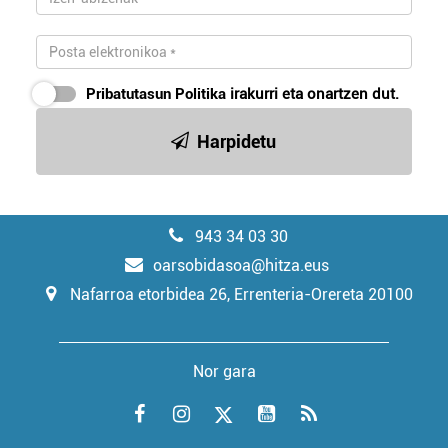
Pribatutasun Politika
irakurri eta onartzen dut.
Harpidetu
943 34 03 30
oarsobidasoa@hitza.eus
Nafarroa etorbidea 26, Errenteria-Orereta 20100
Nor gara