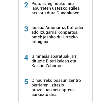
2
Pistolaz egindako hiru
lapurreten ustezko egilea
atxilotu dute Guadalupen
3
Ioseba Amunarriz, Kofradia
edo Izugarria Konpartsa,
batek jasoko du Urrezko
Intsignia
4
Gimnasia aparatuak jarri
dituzte Biteri kalean eta
Kasino Zaharran
5
Oinaurreko osasun zentro
berriaren lizitazio
prozesuan sei enpresa
aurkeztu dira