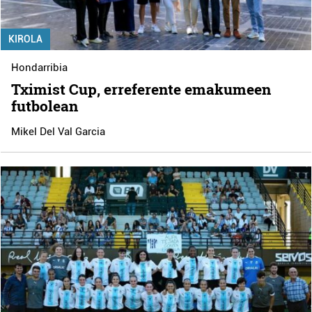
KIROLA
Hondarribia
Tximist Cup, erreferente emakumeen
futbolean
Mikel Del Val Garcia