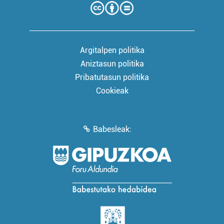
Argitalpen politika
Aniztasun politika
Pribatutasun politika
Cookieak
Babesleak: