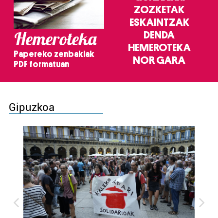
ZOZKETAK
ESKAINTZAK
Hemeroteka
DENDA
HEMEROTEKA
Papereko zenbakiak
NOR GARA
PDF formatuan
Gipuzkoa