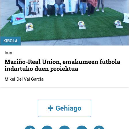
KIROLA
Irun
Mariño-Real Union, emakumeen futbola
indartuko duen proiektua
Mikel Del Val Garcia
Gehiago