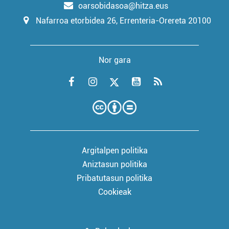
oarsobidasoa@hitza.eus
Nafarroa etorbidea 26, Errenteria-Orereta 20100
Nor gara
Argitalpen politika
Aniztasun politika
Pribatutasun politika
Cookieak