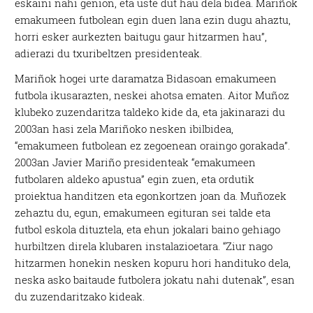
eskaini nahi genion, eta uste dut hau dela bidea. Mariñok
emakumeen futbolean egin duen lana ezin dugu ahaztu,
horri esker aurkezten baitugu gaur hitzarmen hau”,
adierazi du txuribeltzen presidenteak.
Mariñok hogei urte daramatza Bidasoan emakumeen
futbola ikusarazten, neskei ahotsa ematen. Aitor Muñoz
klubeko zuzendaritza taldeko kide da, eta jakinarazi du
2003an hasi zela Mariñoko nesken ibilbidea,
“emakumeen futbolean ez zegoenean oraingo gorakada”.
2003an Javier Mariño presidenteak “emakumeen
futbolaren aldeko apustua” egin zuen, eta ordutik
proiektua handitzen eta egonkortzen joan da. Muñozek
zehaztu du, egun, emakumeen egituran sei talde eta
futbol eskola dituztela, eta ehun jokalari baino gehiago
hurbiltzen direla klubaren instalazioetara. “Ziur nago
hitzarmen honekin nesken kopuru hori handituko dela,
neska asko baitaude futbolera jokatu nahi dutenak”, esan
du zuzendaritzako kideak.