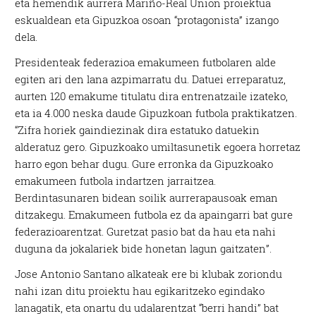
eta hemendik aurrera Mariño-Real Union proiektua
eskualdean eta Gipuzkoa osoan “protagonista” izango
dela.
Presidenteak federazioa emakumeen futbolaren alde
egiten ari den lana azpimarratu du. Datuei erreparatuz,
aurten 120 emakume titulatu dira entrenatzaile izateko,
eta ia 4.000 neska daude Gipuzkoan futbola praktikatzen.
“Zifra horiek gaindiezinak dira estatuko datuekin
alderatuz gero. Gipuzkoako umiltasunetik egoera horretaz
harro egon behar dugu. Gure erronka da Gipuzkoako
emakumeen futbola indartzen jarraitzea.
Berdintasunaren bidean soilik aurrerapausoak eman
ditzakegu. Emakumeen futbola ez da apaingarri bat gure
federazioarentzat. Guretzat pasio bat da hau eta nahi
duguna da jokalariek bide honetan lagun gaitzaten”.
Jose Antonio Santano alkateak ere bi klubak zoriondu
nahi izan ditu proiektu hau egikaritzeko egindako
lanagatik, eta onartu du udalarentzat “berri handi” bat