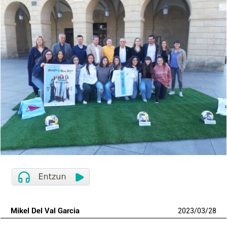
Mikel Del Val Garcia
2023
/
03
/
28