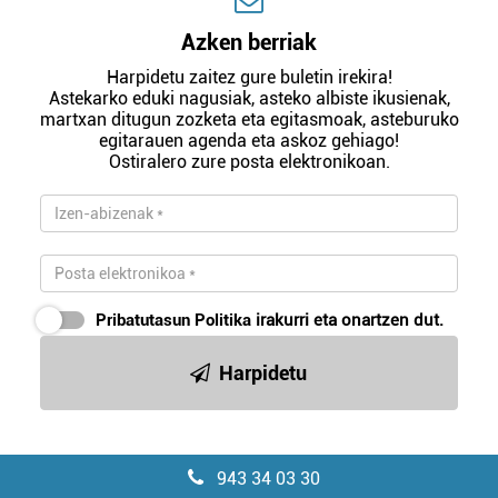
Azken berriak
Harpidetu zaitez gure buletin irekira!
Astekarko eduki nagusiak, asteko albiste ikusienak,
martxan ditugun zozketa eta egitasmoak, asteburuko
egitarauen agenda eta askoz gehiago!
Ostiralero zure posta elektronikoan.
Pribatutasun Politika
irakurri eta onartzen dut.
Harpidetu
943 34 03 30