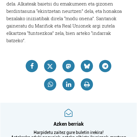
dela. Alkateak baietsi du emakumeen eta gizonen
berdintasuna “ekintzetan neurtzen” dela, eta honakoa
bezalako iniziatibak direla “modu onena”. Santanok
gaineratu du Mariñok eta Real Unionek argi zutela
elkartzea “funtsezkoa” zela, bien arteko “indarrak
batzeko”.
Azken berriak
Harpidetu zaitez gure buletin irekira!