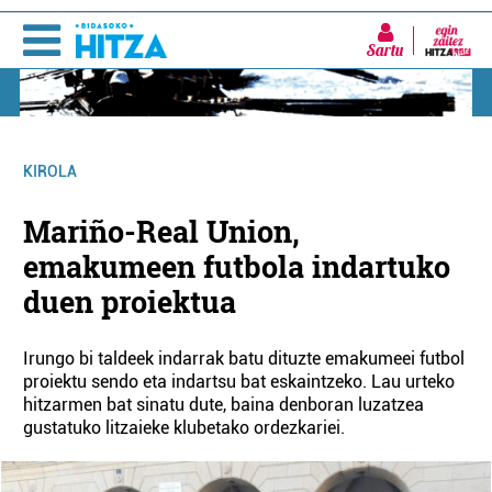
Sartu
KIROLA
Mariño-Real Union,
emakumeen futbola indartuko
duen proiektua
Irungo bi taldeek indarrak batu dituzte emakumeei futbol
proiektu sendo eta indartsu bat eskaintzeko. Lau urteko
hitzarmen bat sinatu dute, baina denboran luzatzea
gustatuko litzaieke klubetako ordezkariei.