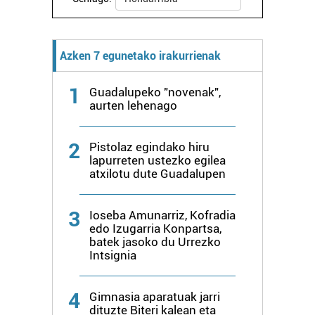
Azken 7 egunetako irakurrienak
1
Guadalupeko "novenak",
aurten lehenago
2
Pistolaz egindako hiru
lapurreten ustezko egilea
atxilotu dute Guadalupen
3
Ioseba Amunarriz, Kofradia
edo Izugarria Konpartsa,
batek jasoko du Urrezko
Intsignia
4
Gimnasia aparatuak jarri
dituzte Biteri kalean eta