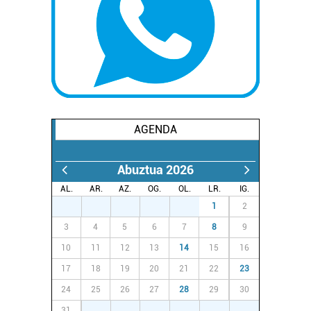
Webgune honek cookie propioak eta hirugarrenen cookie-
fitxategiak erabiltzen ditu. Zure esperientzia eta
zerbitzuak hobetzeko asmoz, cookie teknologiaz
baliatzen gara. Ohar hau onartuz gero, teknologia hori
erabiltzeko baimen esplizitua ematen diguzu.
Gehiago
irakurri
AGENDA
Abuztua 2026
AL.
AR.
AZ.
OG.
OL.
LR.
IG.
27
28
29
30
31
1
2
3
4
5
6
7
8
9
10
11
12
13
14
15
16
17
18
19
20
21
22
23
24
25
26
27
28
29
30
31
1
2
3
4
5
6