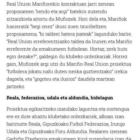
Real Union Mariñorekin kontaktuan jarri zenean
proposamen “sendo eta argi” batekin zuzendu
zitzaizkiela aitortu du Muñozek. Hori dela eta, Mariñok
hasieratik “begi onez” ikusi zuen txuribeltzen
proposamena, “bi taldeei batera joateak” lagunduko baitie.
“Real Union erreferentziazko taldea da Irunen eta Mariño
erreferente da emakumeen futbolean. Hortaz, zerk huts
egin dezake?”, galdegin du klubeko ordezkariak. Horrez
gain, Muñozek argi utzi du Mariño-Real Union proiektua
“futbolera jokatu nahi duten neska guztientzako” irekia
dagoela, eta “gogotsu eta ilusioz” daudela martxan
jartzeko.
Reala, federazioa, udala eta aldundia, bidelagun
Proiektua egikaritzeko izandako laguntza eta sostengua
ere ez dute ahaztu klubetako ordezkariek, alboan izan
baitituzte Reala, Gipuzkoako Futbol Federazioa, Irungo
Udala eta Gipuzkoako Foru Aldundia. Realaren izenean
Garbiñe Etxeberria emakumeen kirol zuzendaria izan da