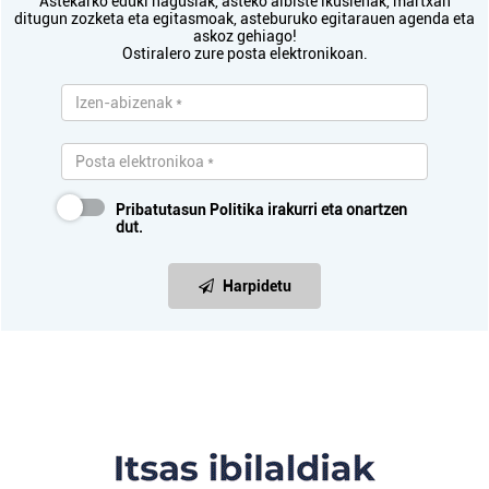
Astekarko eduki nagusiak, asteko albiste ikusienak, martxan
ditugun zozketa eta egitasmoak, asteburuko egitarauen agenda eta
askoz gehiago!
Ostiralero zure posta elektronikoan.
Pribatutasun Politika
irakurri eta onartzen
dut.
Harpidetu