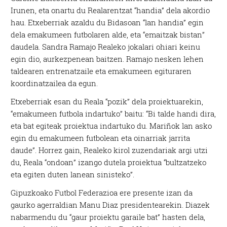
Irunen, eta onartu du Realarentzat “handia” dela akordio
hau. Etxeberriak azaldu du Bidasoan “lan handia” egin
dela emakumeen futbolaren alde, eta “emaitzak bistan”
daudela. Sandra Ramajo Realeko jokalari ohiari keinu
egin dio, aurkezpenean baitzen. Ramajo nesken lehen
taldearen entrenatzaile eta emakumeen egituraren
koordinatzailea da egun.
Etxeberriak esan du Reala “pozik” dela proiektuarekin,
“emakumeen futbola indartuko” baitu: “Bi talde handi dira,
eta bat egiteak proiektua indartuko du. Mariñok lan asko
egin du emakumeen futbolean eta oinarriak jarrita
daude”. Horrez gain, Realeko kirol zuzendariak argi utzi
du, Reala “ondoan” izango dutela proiektua “bultzatzeko
eta egiten duten lanean sinisteko”.
Gipuzkoako Futbol Federazioa ere presente izan da
gaurko agerraldian Manu Diaz presidentearekin. Diazek
nabarmendu du “gaur proiektu garaile bat” hasten dela,