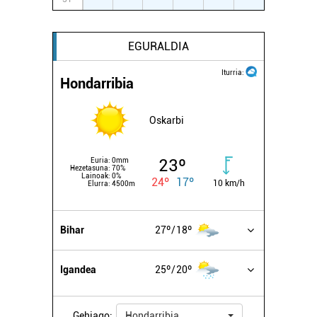
EGURALDIA
Iturria:
Hondarribia
Oskarbi
23º
Euria:
0mm
Hezetasuna:
70%
Lainoak:
0%
24º
17º
10 km/h
Elurra:
4500m
Bihar
27º
18º
Igandea
25º
20º
Gehiago:
Hondarribia