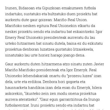
Irunen, Bidasoan eta Gipuzkoan emakumeen futbola
indartuko, sustatuko eta bultzatuko duen proiektu bat
aurkeztu dute gaur goizean: Mariño-Real Union.
Mariñoko nesken egitura Real Unionekin elkartu da
neskei proiektu sendo eta indartsu bat eskaintzeko. Igor
Emery Real Unioneko presidenteak aurreratu du lau
urteko hitzarmen bat sinatu dutela, baina ez du ezkutatu
proiektua denboran luzatzea gustatuko litzaiekeela,
sinatutako lau urte horiez harago joango dena.
Gaur aurkeztu duten hitzarmena atzo sinatu zuten Javier
Mariño Mariñoko presidenteak eta Igor Emeryk. Real
Unioneko lehendakariak onartu du “prozesu luzea” izan
dela, urte eta erdikoa. Denbora hori gogoeta eta
hausnarketa handikoa izan dela esan du Emeryk, bilera
askorekin, “ikusteko zein zen modu onena proiektua
aurrera ateratzeko”. “Gaur egun garrantzitsua da Irungo
futbolarentzat. Iruni proiektu sendo eta indartsu bat