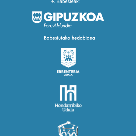
Babesleak: