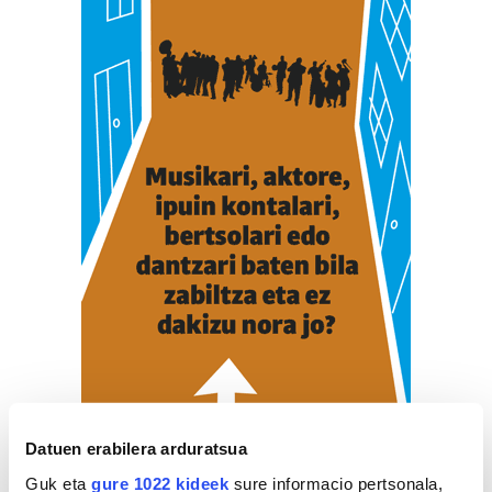
Datuen erabilera arduratsua
Guk eta
gure 1022 kideek
sure informacio pertsonala,