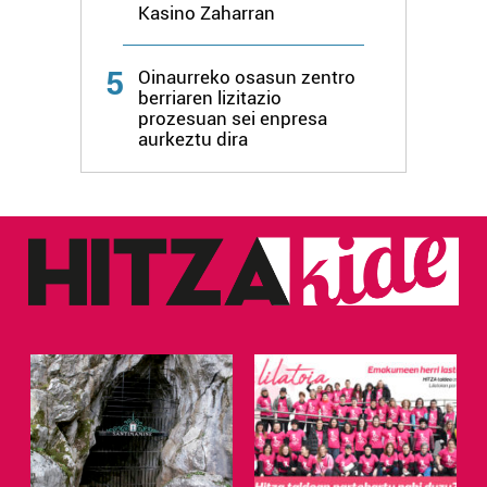
Kasino Zaharran
5
Oinaurreko osasun zentro
berriaren lizitazio
prozesuan sei enpresa
aurkeztu dira