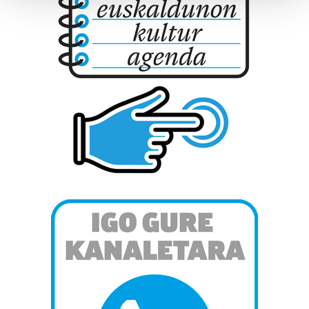
Guk eta gure bazkideek zure datu pertsonalak
prozesatzen ditugu, zure IP zenbakia, besteak beste,
teknologia erabiliz, cookieak adibidez, iragarki eta eduki
pertsonalizatuak eskaintzeko, iragarkiak eta edukia
neurtzeko, jendeari buruzko informazioa biltzeko eta
produktuak garatzeko. Zure datuak nork eta zertarako
erabiltzen dituen hauta dezakezu.
Bazkide batzuek ez dizute baimenik eskatzen, eta beren
interes komertzial legitimoetan babesten dira. Ikusi gure
bazkideen zerrenda, beren ustez zein helburutarako
duten interes legitimoa eta horren aurka nola egin
dezakezun ikusteko.
Lortu zure datu pertsonalak prozesatzeko moduari
buruzko informazio gehiago eta ezarri zure lehentasunak
datuen atalean. Edozein unetan alda edo ken dezakezu
zure baimena Cookieen adierazpenean.