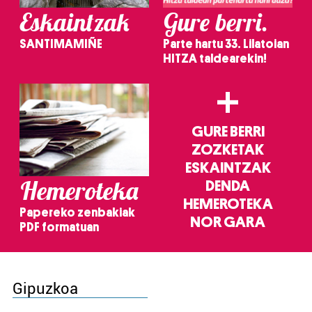
Eskaintzak
Gure berri.
SANTIMAMIÑE
Parte hartu 33. Lilatoian
HITZA taldearekin!
+
GURE BERRI
ZOZKETAK
ESKAINTZAK
Hemeroteka
DENDA
HEMEROTEKA
Papereko zenbakiak
NOR GARA
PDF formatuan
Gipuzkoa