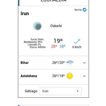
Iturria:
Irun
Oskarbi
19º
Euria:
0mm
Hezetasuna:
95%
Lainoak:
0%
28º
18º
6 km/h
Elurra:
4400m
Bihar
26º
20º
Astelehena
26º
19º
Gehiago:
Irun