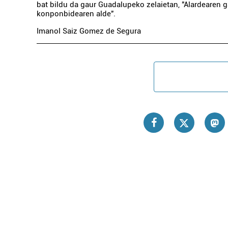
bat bildu da gaur Guadalupeko zelaietan, "Alardearen 
konponbidearen alde".
Imanol Saiz Gomez de Segura