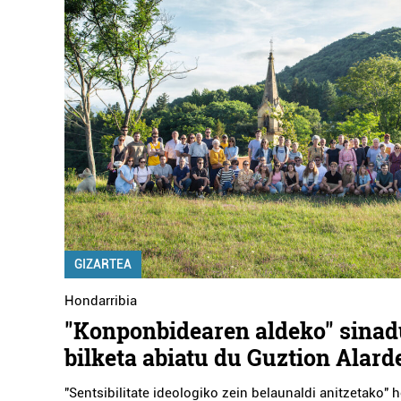
GIZARTEA
Hondarribia
"Konponbidearen aldeko" sinad
bilketa abiatu du Guztion Alard
"Sentsibilitate ideologiko zein belaunaldi anitzetako" h