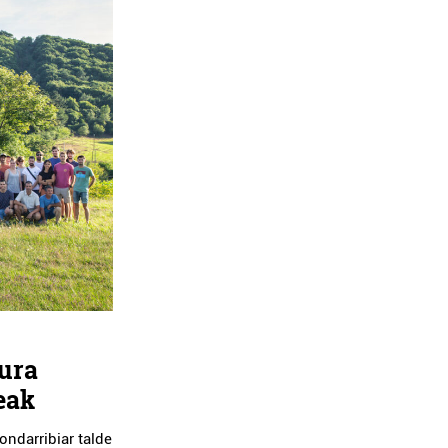
ura
eak
ondarribiar talde