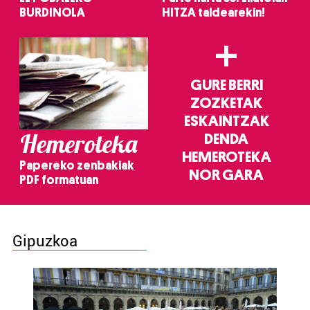
BURDINOLA
HITZA taldearekin!
+
GURE BERRI
ZOZKETAK
ESKAINTZAK
Hemeroteka
DENDA
HEMEROTEKA
Papereko zenbakiak
NOR GARA
PDF formatuan
Gipuzkoa