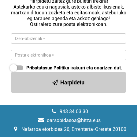
Harpidetu zaitez gure buletin irekira!
Astekarko eduki nagusiak, asteko albiste ikusienak,
martxan ditugun zozketa eta egitasmoak, asteburuko
egitarauen agenda eta askoz gehiago!
Ostiralero zure posta elektronikoan.
Pribatutasun Politika
irakurri eta onartzen dut.
Harpidetu
943 34 03 30
oarsobidasoa@hitza.eus
Nafarroa etorbidea 26, Errenteria-Orereta 20100