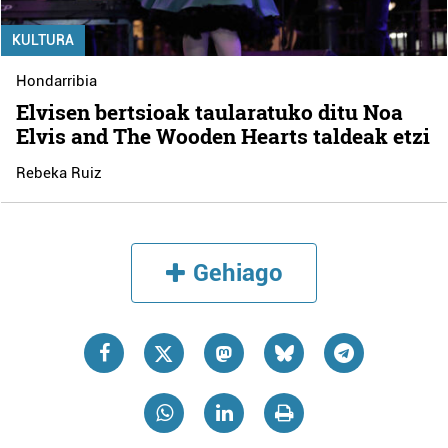
KULTURA
Hondarribia
Elvisen bertsioak taularatuko ditu Noa
Elvis and The Wooden Hearts taldeak etzi
Rebeka Ruiz
Gehiago