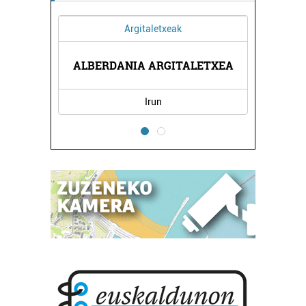
Argitaletxeak
ALBERDANIA ARGITALETXEA
Irun