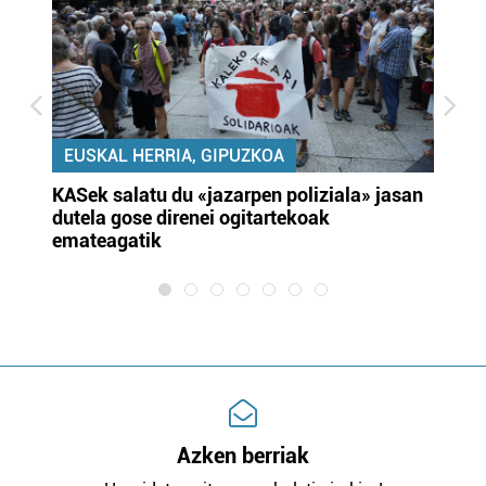
EUSKAL HERRIA, GIPUZKOA
KASek salatu du «jazarpen poliziala» jasan
Pa
dutela gose direnei ogitartekoak
da
emateagatik
«s
Azken berriak