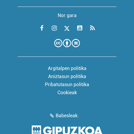
Nor gara
Argitalpen politika
Aniztasun politika
Pribatutasun politika
Cookieak
Babesleak: