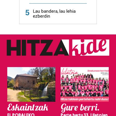
Webgune honek cookie propioak eta hirugarrenen cookie-
fitxategiak erabiltzen ditu. Zure esperientzia eta
5
Lau bandera, lau lehia
zerbitzuak hobetzeko asmoz, cookie teknologiaz
ezberdin
baliatzen gara. Ohar hau onartuz gero, teknologia hori
erabiltzeko baimen esplizitua ematen diguzu.
Gehiago
irakurri
Eskaintzak
Gure berri.
EL POBALEKO
Parte hartu 33. Lilatoian