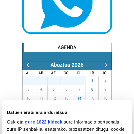
AGENDA
Abuztua 2026
AL.
AR.
AZ.
OG.
OL.
LR.
IG.
27
28
29
30
31
1
2
3
4
5
6
7
8
9
10
11
12
13
14
15
16
17
18
19
20
21
22
23
Datuen erabilera arduratsua
24
25
26
27
28
29
30
Guk eta
gure 1022 kideek
sure informacio pertsonala,
31
1
2
3
4
5
6
zure IP zenbakia, esaterako, prozesatzen ditugu, cookie