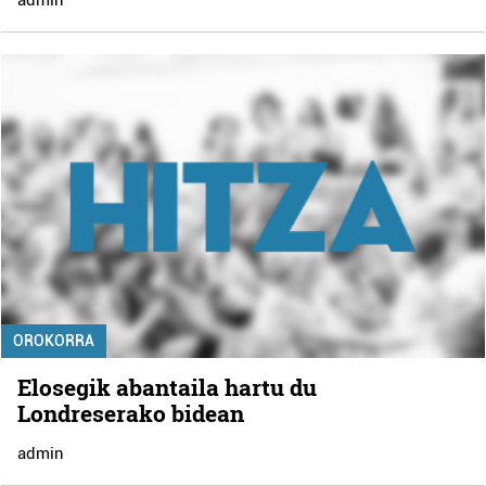
OROKORRA
Elosegik abantaila hartu du
Londreserako bidean
admin