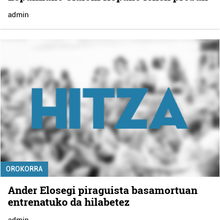
admin
OROKORRA
Ander Elosegi piraguista basamortuan
entrenatuko da hilabetez
admin