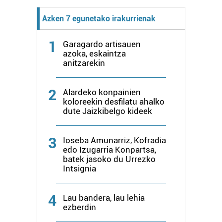
Azken 7 egunetako irakurrienak
1
Garagardo artisauen
azoka, eskaintza
anitzarekin
2
Alardeko konpainien
koloreekin desfilatu ahalko
dute Jaizkibelgo kideek
3
Ioseba Amunarriz, Kofradia
edo Izugarria Konpartsa,
batek jasoko du Urrezko
Intsignia
4
Lau bandera, lau lehia
ezberdin