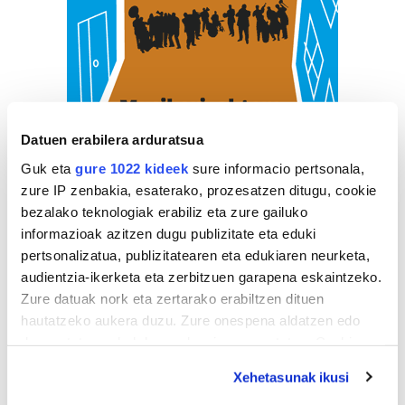
Datuen erabilera arduratsua
Guk eta
gure 1022 kideek
sure informacio pertsonala,
zure IP zenbakia, esaterako, prozesatzen ditugu, cookie
bezalako teknologiak erabiliz eta zure gailuko
informazioak azitzen dugu publizitate eta eduki
pertsonalizatua, publizitatearen eta edukiaren neurketa,
audientzia-ikerketa eta zerbitzuen garapena eskaintzeko.
Zure datuak nork eta zertarako erabiltzen dituen
hautatzeko aukera duzu. Zure onespena aldatzen edo
deuseztatzen ahal duzu edozein momentutan, Cookie
deklaraziotik edo Privacy triggerean klikatuz.
ZERBITZU GIDA
Xehetasunak ikusi