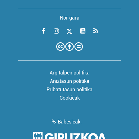
Nor gara
Argitalpen politika
Aniztasun politika
Pribatutasun politika
Cookieak
Babesleak: