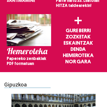
SANTIMAMIÑE
Parte hartu 33. Lilatoian
HITZA taldearekin!
+
GURE BERRI
ZOZKETAK
ESKAINTZAK
Hemeroteka
DENDA
HEMEROTEKA
Papereko zenbakiak
NOR GARA
PDF formatuan
Gipuzkoa