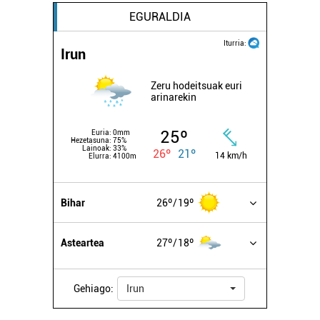
EGURALDIA
Iturria:
Irun
Zeru hodeitsuak euri
arinarekin
25º
Euria:
0mm
Hezetasuna:
75%
Lainoak:
33%
26º
21º
14 km/h
Elurra:
4100m
Bihar
26º
19º
Asteartea
27º
18º
Gehiago:
Irun