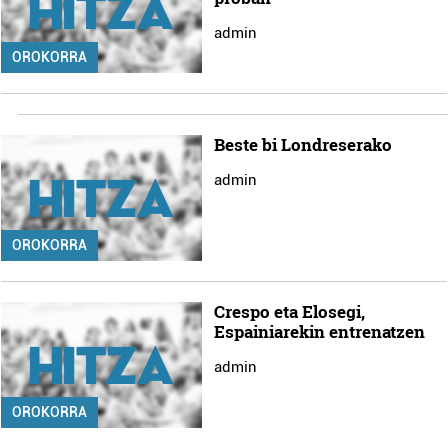
admin
OROKORRA
Beste bi Londreserako
admin
OROKORRA
Crespo eta Elosegi,
Espainiarekin entrenatzen
admin
OROKORRA