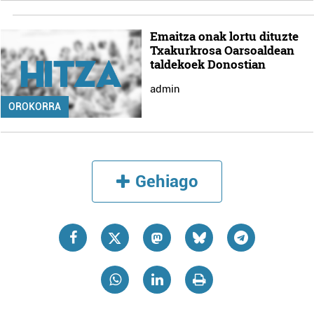
Emaitza onak lortu dituzte
Txakurkrosa Oarsoaldean
taldekoek Donostian
admin
OROKORRA
Gehiago