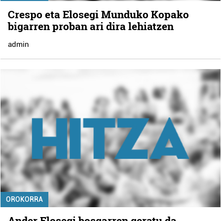
Crespo eta Elosegi Munduko Kopako
bigarren proban ari dira lehiatzen
admin
OROKORRA
Ander Elosegi bosgarren geratu da