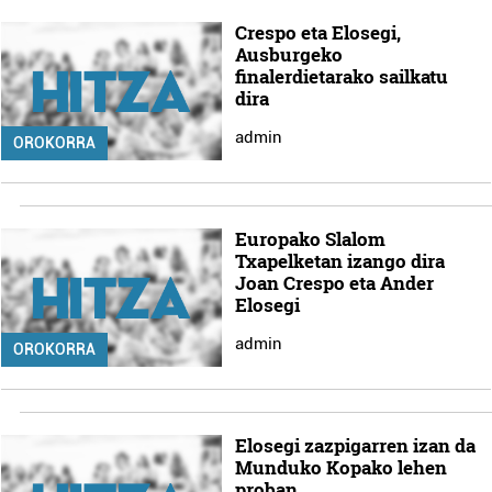
Crespo eta Elosegi,
Ausburgeko
finalerdietarako sailkatu
dira
admin
OROKORRA
Europako Slalom
Txapelketan izango dira
Joan Crespo eta Ander
Elosegi
admin
OROKORRA
Elosegi zazpigarren izan da
Munduko Kopako lehen
proban