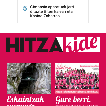
5
Gimnasia aparatuak jarri
dituzte Biteri kalean eta
Kasino Zaharran
Eskaintzak
Gure berri.