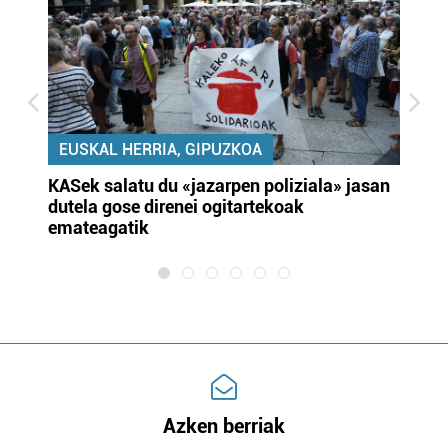
EUSKAL HERRIA, GIPUZKOA
KASek salatu du «jazarpen poliziala» jasan
Pa
dutela gose direnei ogitartekoak
da
emateagatik
«s
Azken berriak