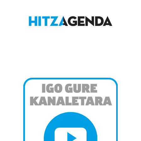
bazkideen zerrenda, beren ustez zein helburutarako
duten interes legitimoa eta horren aurka nola egin
dezakezun ikusteko.
Lortu zure datu pertsonalak prozesatzeko moduari
buruzko informazio gehiago eta ezarri zure lehentasunak
datuen atalean. Edozein unetan alda edo ken dezakezu
zure baimena Cookieen adierazpenean.
Webgune honek cookie propioak eta hirugarrenen cookie-
fitxategiak erabiltzen ditu. Zure esperientzia eta
zerbitzuak hobetzeko asmoz, cookie teknologiaz
baliatzen gara. Ohar hau onartuz gero, teknologia hori
erabiltzeko baimen esplizitua ematen diguzu.
Gehiago
irakurri