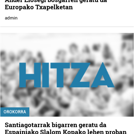
Europako Txapelketan
admin
OROKORRA
Santiagotarrak bigarren geratu da
Espainiako Slalom Kopako lehen proban