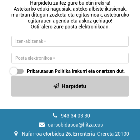
Harpidetu zaitez gure buletin irekira!
Astekarko eduki nagusiak, asteko albiste ikusienak,
martxan ditugun zozketa eta egitasmoak, asteburuko
egitarauen agenda eta askoz gehiago!
Ostiralero zure posta elektronikoan.
Pribatutasun Politika
irakurri eta onartzen dut.
Harpidetu
943 34 03 30
oarsobidasoa@hitza.eus
Nafarroa etorbidea 26, Errenteria-Orereta 20100