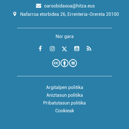
oarsobidasoa@hitza.eus
Nafarroa etorbidea 26, Errenteria-Orereta 20100
Nor gara
Argitalpen politika
Aniztasun politika
Pribatutasun politika
Cookieak