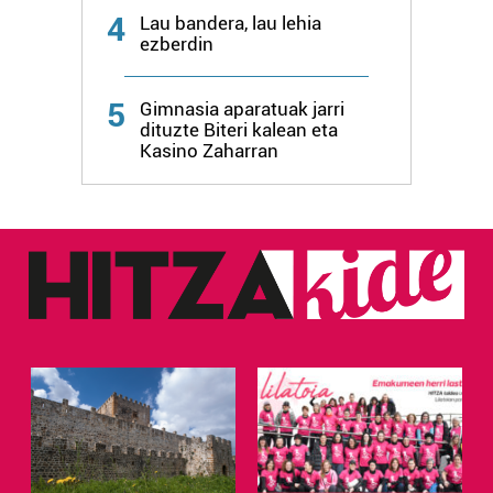
4
Lau bandera, lau lehia
ezberdin
Webgune honek cookie propioak eta hirugarrenen cookie-
fitxategiak erabiltzen ditu. Zure esperientzia eta
zerbitzuak hobetzeko asmoz, cookie teknologiaz
5
Gimnasia aparatuak jarri
baliatzen gara. Ohar hau onartuz gero, teknologia hori
dituzte Biteri kalean eta
Kasino Zaharran
erabiltzeko baimen esplizitua ematen diguzu.
Gehiago
irakurri