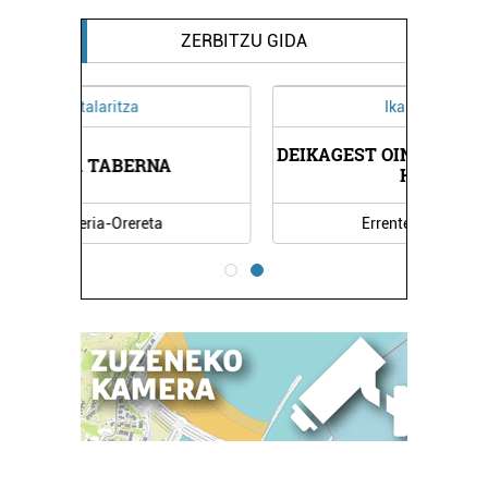
ZERBITZU GIDA
Ikastetxeak
DEIKAGEST OINARRIZKO LANBIDE
HEZ
...
Errenteria-Orereta