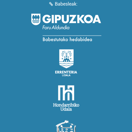
Babesleak: