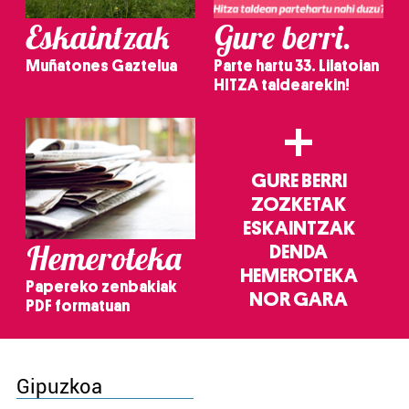
Eskaintzak
Gure berri.
Muñatones Gaztelua
Parte hartu 33. Lilatoian
HITZA taldearekin!
+
GURE BERRI
ZOZKETAK
ESKAINTZAK
Hemeroteka
DENDA
HEMEROTEKA
Papereko zenbakiak
NOR GARA
PDF formatuan
Gipuzkoa