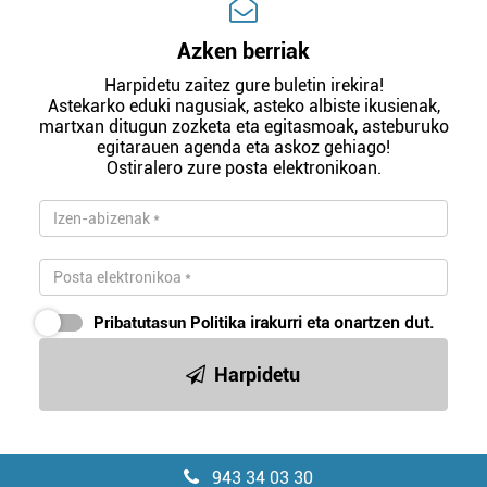
Azken berriak
Harpidetu zaitez gure buletin irekira!
Astekarko eduki nagusiak, asteko albiste ikusienak,
martxan ditugun zozketa eta egitasmoak, asteburuko
egitarauen agenda eta askoz gehiago!
Ostiralero zure posta elektronikoan.
Pribatutasun Politika
irakurri eta onartzen dut.
Harpidetu
943 34 03 30