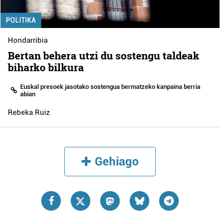
POLITIKA
Hondarribia
Bertan behera utzi du sostengu taldeak
biharko bilkura
Euskal presoek jasotako sostengua bermatzeko kanpaina berria
abian
Rebeka Ruiz
Gehiago