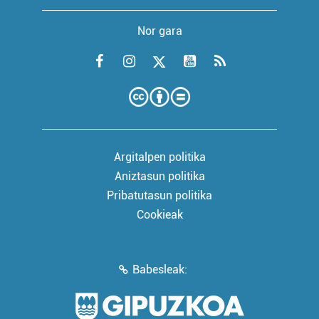
Nor gara
Argitalpen politika
Aniztasun politika
Pribatutasun politika
Cookieak
Babesleak: