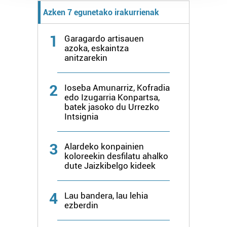
prozesatzen ditugu, zure IP zenbakia, besteak beste,
Azken 7 egunetako irakurrienak
teknologia erabiliz, cookieak adibidez, iragarki eta eduki
pertsonalizatuak eskaintzeko, iragarkiak eta edukia
1
Garagardo artisauen
neurtzeko, jendeari buruzko informazioa biltzeko eta
azoka, eskaintza
anitzarekin
produktuak garatzeko. Zure datuak nork eta zertarako
erabiltzen dituen hauta dezakezu.
2
Ioseba Amunarriz, Kofradia
Bazkide batzuek ez dizute baimenik eskatzen, eta beren
edo Izugarria Konpartsa,
batek jasoko du Urrezko
interes komertzial legitimoetan babesten dira. Ikusi gure
Intsignia
bazkideen zerrenda, beren ustez zein helburutarako
duten interes legitimoa eta horren aurka nola egin
dezakezun ikusteko.
3
Alardeko konpainien
koloreekin desfilatu ahalko
dute Jaizkibelgo kideek
Lortu zure datu pertsonalak prozesatzeko moduari
buruzko informazio gehiago eta ezarri zure lehentasunak
datuen atalean. Edozein unetan alda edo ken dezakezu
4
Lau bandera, lau lehia
zure baimena Cookieen adierazpenean.
ezberdin