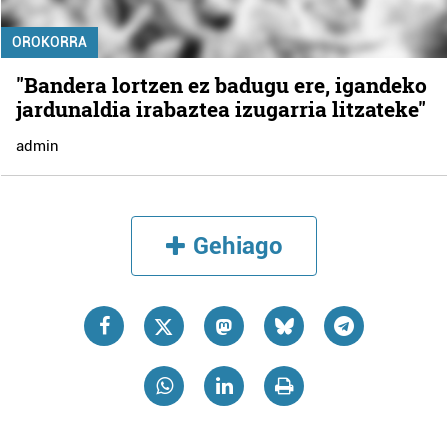
OROKORRA
"Bandera lortzen ez badugu ere, igandeko
jardunaldia irabaztea izugarria litzateke"
admin
Gehiago