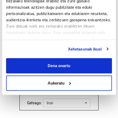
bezalako teknologiak erabiliz eta zure gailuko
EGURALDIA
informazioak azitzen dugu publizitate eta eduki
Iturria:
pertsonalizatua, publizitatearen eta edukiaren neurketa,
Irun
audientzia-ikerketa eta zerbitzuen garapena eskaintzeko.
Zure datuak nork eta zertarako erabiltzen dituen
Zeru hodeitsuak
hautatzeko aukera duzu. Zure onespena aldatzen edo
deuseztatzen ahal duzu edozein momentutan, Cookie
deklaraziotik edo Privacy triggerean klikatuz.
23º
Euria:
0mm
Hezetasuna:
85%
Xehetasunak ikusi
Lainoak:
38%
26º
21º
3 km/h
Elurra:
4200m
If you allow, we would also like to:
Collect information about your geographical
Dena onartu
location which can be accurate to within several
Bihar
26º
19º
meters
Aukeratu
Identify your device by actively scanning it for
Asteartea
27º
18º
specific characteristics (fingerprinting)
Find out more about how your personal data is processed
Gehiago:
Irun
and set your preferences in the
details section
.
Guk eta gure bazkideek zure datu pertsonalak