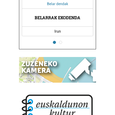
Belar dendak
A
BELARRAK EKODENDA
Irun