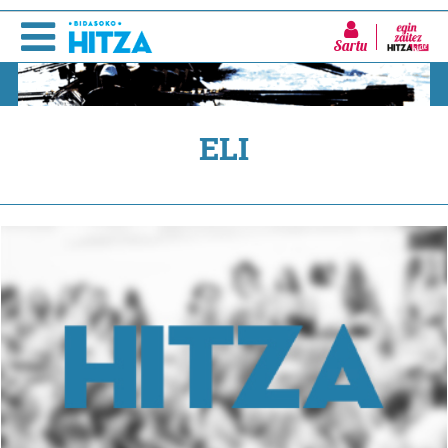
Sartu
ELI