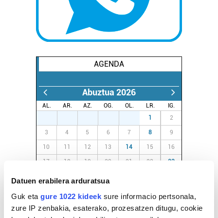
AGENDA
Abuztua 2026
AL.
AR.
AZ.
OG.
OL.
LR.
IG.
27
28
29
30
31
1
2
3
4
5
6
7
8
9
10
11
12
13
14
15
16
17
18
19
20
21
22
23
24
25
26
27
28
29
30
Datuen erabilera arduratsua
31
1
2
3
4
5
6
Guk eta
gure 1022 kideek
sure informacio pertsonala,
zure IP zenbakia, esaterako, prozesatzen ditugu, cookie