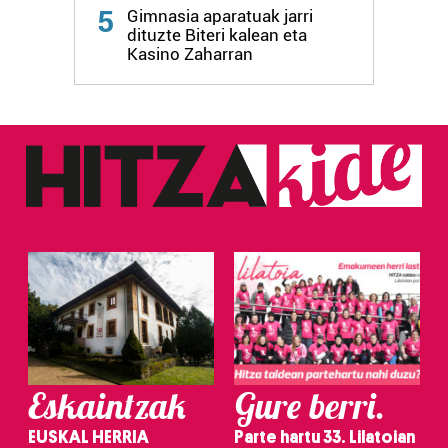
Webgune honek cookie propioak eta hirugarrenen cookie-
5
Gimnasia aparatuak jarri
fitxategiak erabiltzen ditu. Zure esperientzia eta
dituzte Biteri kalean eta
zerbitzuak hobetzeko asmoz, cookie teknologiaz
Kasino Zaharran
baliatzen gara. Ohar hau onartuz gero, teknologia hori
erabiltzeko baimen esplizitua ematen diguzu.
Gehiago
irakurri
Eskaintzak
Gure berri.
EUSKAL HERRIA
Parte hartu 33. Lilatoian