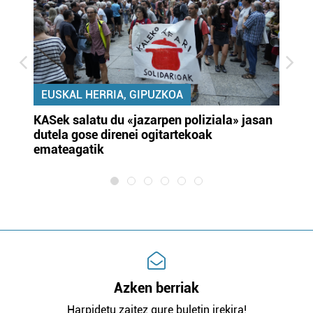
EUSKAL HERRIA, GIPUZKOA
KASek salatu du «jazarpen poliziala» jasan
Pa
dutela gose direnei ogitartekoak
da
emateagatik
«s
Azken berriak
Harpidetu zaitez gure buletin irekira!