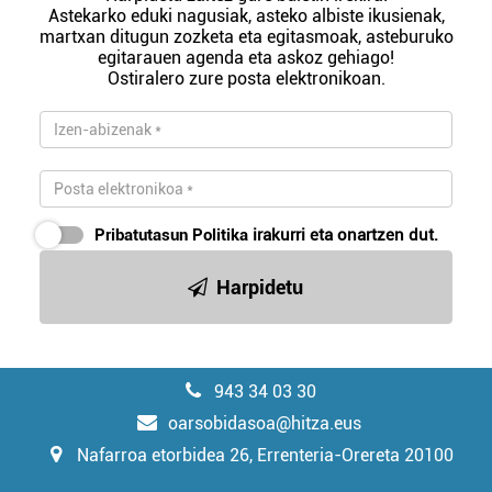
Astekarko eduki nagusiak, asteko albiste ikusienak,
martxan ditugun zozketa eta egitasmoak, asteburuko
egitarauen agenda eta askoz gehiago!
Ostiralero zure posta elektronikoan.
Pribatutasun Politika
irakurri eta onartzen dut.
Harpidetu
943 34 03 30
oarsobidasoa@hitza.eus
Nafarroa etorbidea 26, Errenteria-Orereta 20100