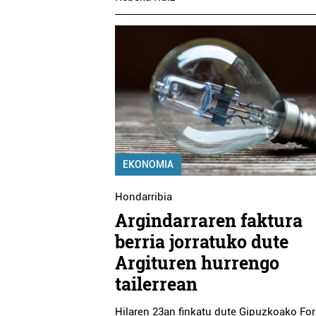
EKONOMIA
Hondarribia
Argindarraren faktura
berria jorratuko dute
Argituren hurrengo
tailerrean
Hilaren 23an finkatu dute Gipuzkoako Fo