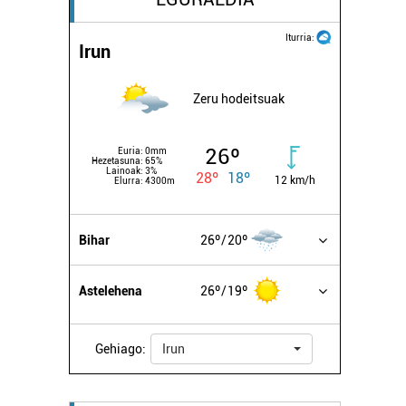
Iturria:
Irun
Zeru hodeitsuak
26º
Euria:
0mm
Hezetasuna:
65%
Lainoak:
3%
28º
18º
12 km/h
Elurra:
4300m
Bihar
26º
20º
Astelehena
26º
19º
Gehiago:
Irun