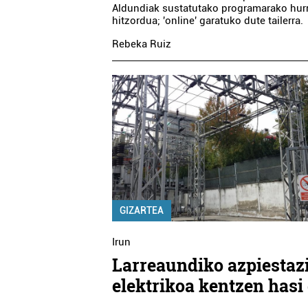
Aldundiak sustatutako programarako hur
hitzordua; 'online' garatuko dute tailerra.
Rebeka Ruiz
GIZARTEA
Irun
Larreaundiko azpiestaz
elektrikoa kentzen hasi 
Ikastetxeak
Aholkularitza