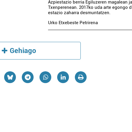
Azpiestazio berria Egiluzeren magalean jar
Txenperenean. 2017ko uda arte egongo d
JASO FINKEN
estazio zaharra desmuntatzen.
SAIA-LEZO LIZEOA
ADMINISTRAZIO
Urko Etxebeste Petrirena
Pasaia
Errenteria-Orereta
Gehiago