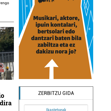
rengo
ZERBITZU GIDA
io
dira
Ikastetxeak