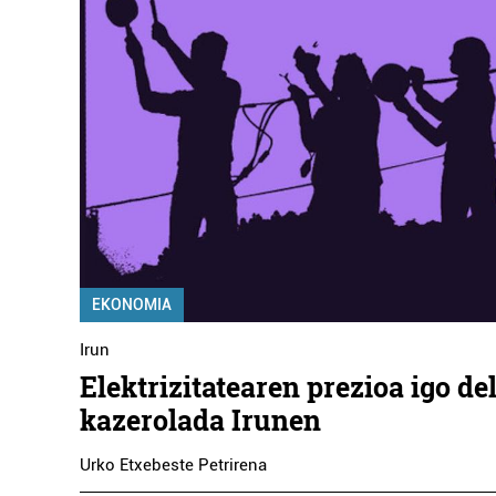
EKONOMIA
Irun
Elektrizitatearen prezioa igo de
kazerolada Irunen
Urko Etxebeste Petrirena