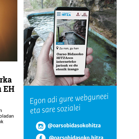
rka
u EH
an
roladan
uk