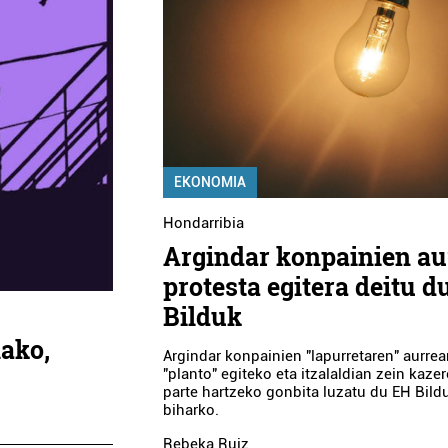
EKONOMIA
Hondarribia
Argindar konpainien au
protesta egitera deitu d
Bilduk
lako,
Argindar konpainien "lapurretaren" aurre
"planto" egiteko eta itzalaldian zein kaze
parte hartzeko gonbita luzatu du EH Bild
biharko.
Rebeka Ruiz