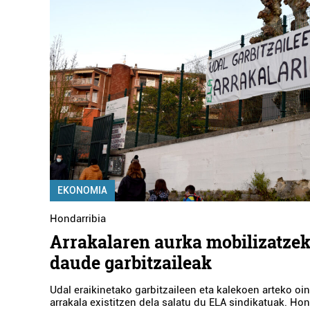
EKONOMIA
Hondarribia
Arrakalaren aurka mobilizatzek
daude garbitzaileak
Udal eraikinetako garbitzaileen eta kalekoen arteko oi
arrakala existitzen dela salatu du ELA sindikatuak. Ho