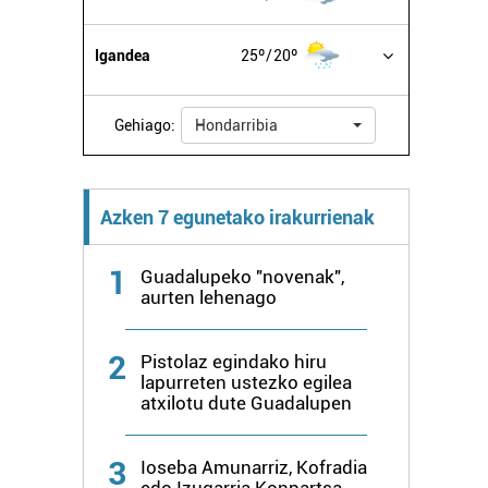
Igandea
25º
20º
Gehiago:
Hondarribia
Azken 7 egunetako irakurrienak
1
Guadalupeko "novenak",
aurten lehenago
2
Pistolaz egindako hiru
lapurreten ustezko egilea
atxilotu dute Guadalupen
3
Ioseba Amunarriz, Kofradia