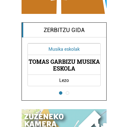
ZERBITZU GIDA
Musika eskolak
TOMAS GARBIZU MUSIKA
EA
HO
ESKOLA
Lezo