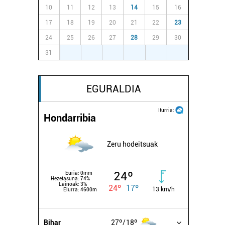
10
11
12
13
14
15
16
17
18
19
20
21
22
23
24
25
26
27
28
29
30
31
1
2
3
4
5
6
EGURALDIA
Iturria:
Hondarribia
Zeru hodeitsuak
24º
Euria:
0mm
Hezetasuna:
74%
Lainoak:
3%
24º
17º
13 km/h
Elurra:
4600m
Bihar
27º
18º