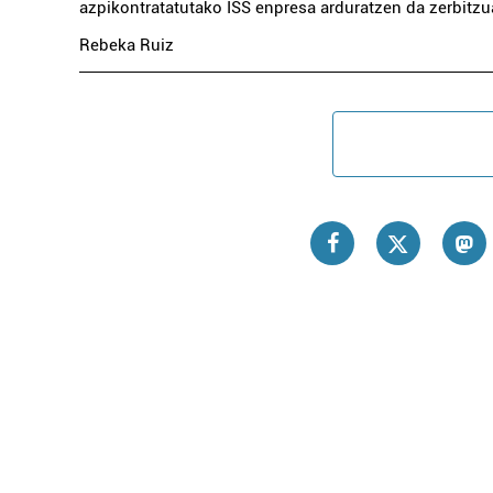
azpikontratatutako ISS enpresa arduratzen da zerbitzu
Rebeka Ruiz