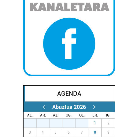
AGENDA
Abuztua 2026
AL.
AR.
AZ.
OG.
OL.
LR.
IG.
27
28
29
30
31
1
2
3
4
5
6
7
8
9