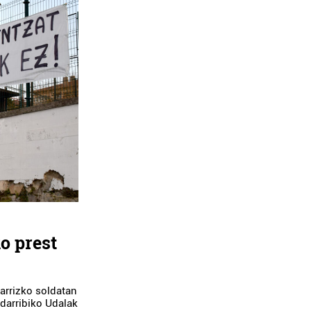
o prest
narrizko soldatan
ndarribiko Udalak