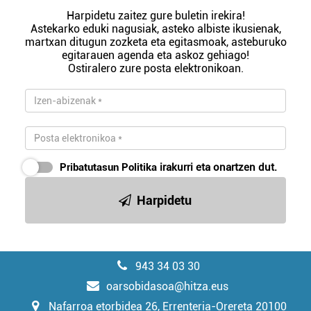
Harpidetu zaitez gure buletin irekira!
Astekarko eduki nagusiak, asteko albiste ikusienak,
martxan ditugun zozketa eta egitasmoak, asteburuko
egitarauen agenda eta askoz gehiago!
Ostiralero zure posta elektronikoan.
Pribatutasun Politika
irakurri eta onartzen dut.
Harpidetu
943 34 03 30
oarsobidasoa@hitza.eus
Nafarroa etorbidea 26, Errenteria-Orereta 20100