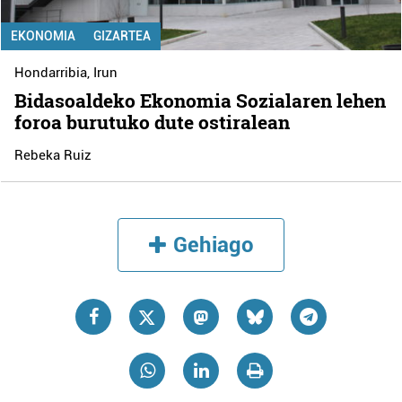
EKONOMIA
GIZARTEA
Hondarribia
,
Irun
Bidasoaldeko Ekonomia Sozialaren lehen
foroa burutuko dute ostiralean
Rebeka Ruiz
Gehiago