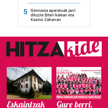
Webgune honek cookie propioak eta hirugarrenen cookie-
5
fitxategiak erabiltzen ditu. Zure esperientzia eta
Gimnasia aparatuak jarri
dituzte Biteri kalean eta
zerbitzuak hobetzeko asmoz, cookie teknologiaz
Kasino Zaharran
baliatzen gara. Ohar hau onartuz gero, teknologia hori
erabiltzeko baimen esplizitua ematen diguzu.
Gehiago
irakurri
Eskaintzak
Gure berri.