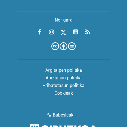
Nor gara
Argitalpen politika
Aniztasun politika
Pribatutasun politika
Cookieak
Babesleak: