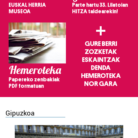
EUSKAL HERRIA
Parte hartu 33. Lilatoian
MUSEOA
HITZA taldearekin!
+
GURE BERRI
ZOZKETAK
ESKAINTZAK
Hemeroteka
DENDA
HEMEROTEKA
Papereko zenbakiak
NOR GARA
PDF formatuan
Gipuzkoa