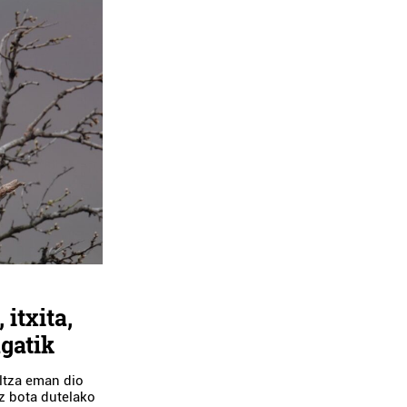
 itxita,
gatik
ltza eman dio
oz bota dutelako