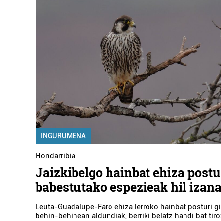
INGURUMENA
Hondarribia
Jaizkibelgo hainbat ehiza postu,
babestutako espezieak hil izana
Leuta-Guadalupe-Faro ehiza lerroko hainbat posturi gi
behin-behinean aldundiak, berriki belatz handi bat tir