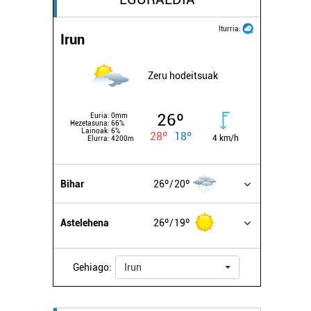
Iturria:
Irun
Zeru hodeitsuak
26º
Euria:
0mm
Hezetasuna:
66%
Lainoak:
6%
28º
18º
4 km/h
Elurra:
4200m
Bihar
26º
20º
Astelehena
26º
19º
Gehiago:
Irun