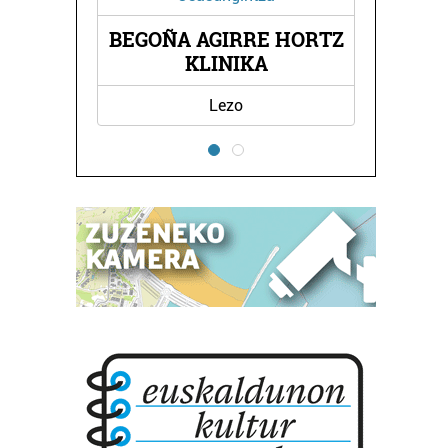
SE
BEGOÑA AGIRRE HORTZ
A
KLINIKA
Lezo