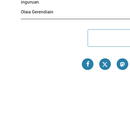
inguruan.
Olaia Gerendiain