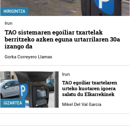
HIRIGINTZA
Irun
TAO sistemaren egoiliar txartelak
berritzeko azken eguna urtarrilaren 30a
izango da
Gorka Correyero Llamas
Irun
TAO egoiliar txartelaren
urteko kuotaren igoera
salatu du Elkarrekinek
GIZARTEA
Mikel Del Val Garcia