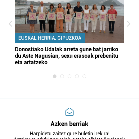
EUSKAL HERRIA, GIPUZKOA
Donostiako Udalak arreta gune bat jarriko
Ur
du Aste Nagusian, sexu erasoak prebenitu
es
eta artatzeko
lu
Azken berriak
Harpidetu zaitez gure buletin irekira!