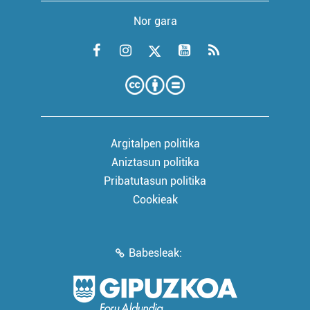
Nor gara
Argitalpen politika
Aniztasun politika
Pribatutasun politika
Cookieak
Babesleak: