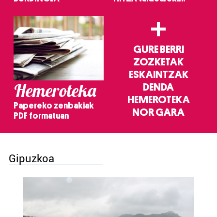
+
GURE BERRI
ZOZKETAK
ESKAINTZAK
Hemeroteka
DENDA
HEMEROTEKA
Papereko zenbakiak
NOR GARA
PDF formatuan
Gipuzkoa