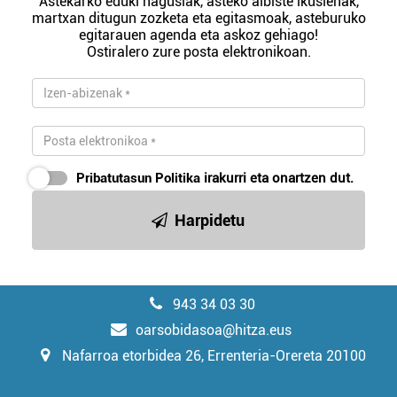
Astekarko eduki nagusiak, asteko albiste ikusienak,
martxan ditugun zozketa eta egitasmoak, asteburuko
egitarauen agenda eta askoz gehiago!
Ostiralero zure posta elektronikoan.
Pribatutasun Politika
irakurri eta onartzen dut.
Harpidetu
943 34 03 30
oarsobidasoa@hitza.eus
Nafarroa etorbidea 26, Errenteria-Orereta 20100