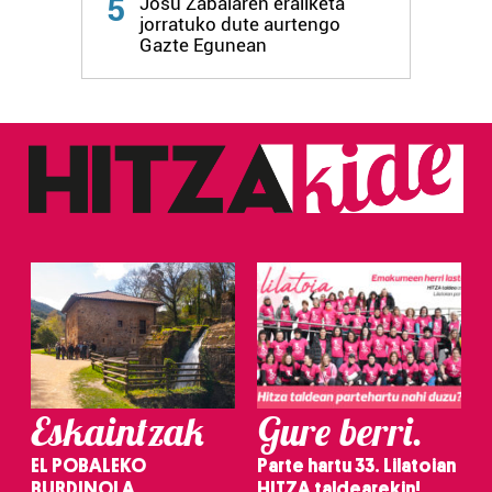
5
Josu Zabalaren erailketa
fitxategiak erabiltzen ditu. Zure esperientzia eta
jorratuko dute aurtengo
Gazte Egunean
zerbitzuak hobetzeko asmoz, cookie teknologiaz
baliatzen gara. Ohar hau onartuz gero, teknologia hori
erabiltzeko baimen esplizitua ematen diguzu.
Gehiago
irakurri
Eskaintzak
Gure berri.
EL POBALEKO
Parte hartu 33. Lilatoian
BURDINOLA
HITZA taldearekin!