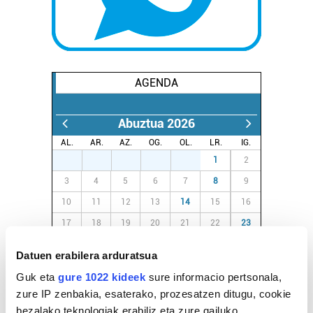
AGENDA
Abuztua 2026
AL.
AR.
AZ.
OG.
OL.
LR.
IG.
27
28
29
30
31
1
2
3
4
5
6
7
8
9
10
11
12
13
14
15
16
17
18
19
20
21
22
23
24
25
26
27
28
29
30
Datuen erabilera arduratsua
31
1
2
3
4
5
6
Guk eta
gure 1022 kideek
sure informacio pertsonala,
zure IP zenbakia, esaterako, prozesatzen ditugu, cookie
bezalako teknologiak erabiliz eta zure gailuko
EGURALDIA