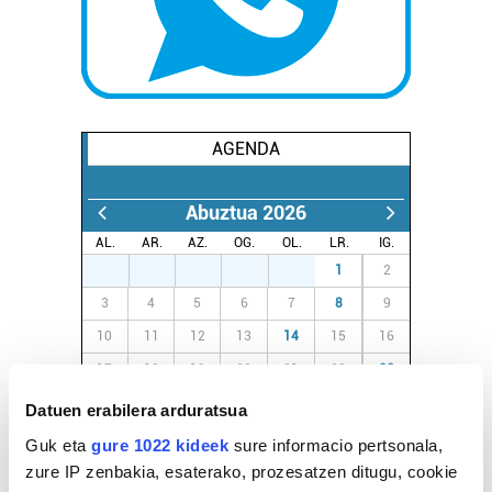
AGENDA
Abuztua 2026
AL.
AR.
AZ.
OG.
OL.
LR.
IG.
27
28
29
30
31
1
2
3
4
5
6
7
8
9
10
11
12
13
14
15
16
17
18
19
20
21
22
23
24
25
26
27
28
29
30
Datuen erabilera arduratsua
31
1
2
3
4
5
6
Guk eta
gure 1022 kideek
sure informacio pertsonala,
zure IP zenbakia, esaterako, prozesatzen ditugu, cookie