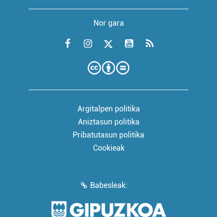
Nor gara
Argitalpen politika
Aniztasun politika
Pribatutasun politika
Cookieak
Babesleak: