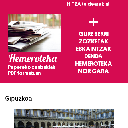
HITZA taldearekin!
+
GURE BERRI
ZOZKETAK
ESKAINTZAK
Hemeroteka
DENDA
HEMEROTEKA
Papereko zenbakiak
NOR GARA
PDF formatuan
Gipuzkoa