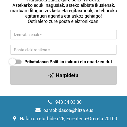
Astekarko eduki nagusiak, asteko albiste ikusienak,
martxan ditugun zozketa eta egitasmoak, asteburuko
egitarauen agenda eta askoz gehiago!
Ostiralero zure posta elektronikoan.
Pribatutasun Politika
irakurri eta onartzen dut.
Harpidetu
943 34 03 30
oarsobidasoa@hitza.eus
Nafarroa etorbidea 26, Errenteria-Orereta 20100