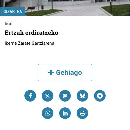
GIZARTEA
Irun
Ertzak erdiratzeko
Ikerne Zarate Gartziarena
Gehiago