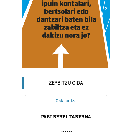
ZERBITZU GIDA
Ostalaritza
PIA
MI
PARI BERRI TABERNA