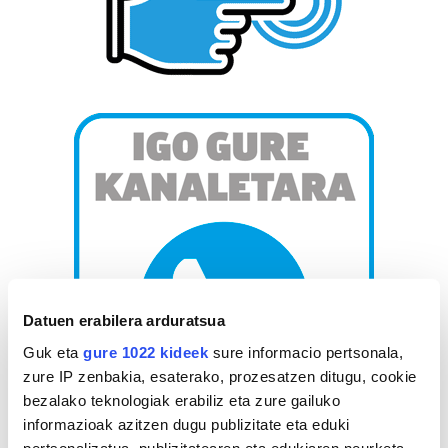
Datuen erabilera arduratsua
Guk eta
gure 1022 kideek
sure informacio pertsonala,
zure IP zenbakia, esaterako, prozesatzen ditugu, cookie
bezalako teknologiak erabiliz eta zure gailuko
informazioak azitzen dugu publizitate eta eduki
pertsonalizatua, publizitatearen eta edukiaren neurketa,