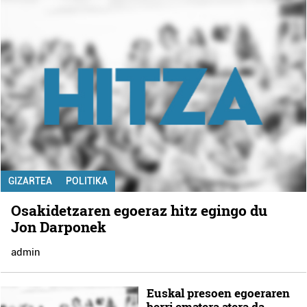
GIZARTEA
POLITIKA
Osakidetzaren egoeraz hitz egingo du
Jon Darponek
admin
Euskal presoen egoeraren
berri ematera atera da