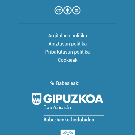
Argitalpen politika
Aniztasun politika
Pribatutasun politika
Cookieak
Babesleak: