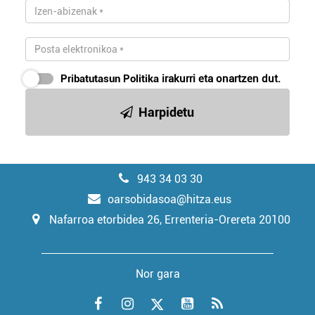
Pribatutasun Politika
irakurri eta onartzen dut.
Harpidetu
943 34 03 30
oarsobidasoa@hitza.eus
Nafarroa etorbidea 26, Errenteria-Orereta 20100
Nor gara