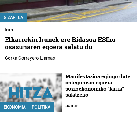
GIZARTEA
Irun
Elkarrekin Irunek ere Bidasoa ESIko
osasunaren egoera salatu du
Gorka Correyero Llamas
Manifestazioa egingo dute
ostegunean egoera
sozioekonomiko "larria"
salatzeko
admin
EKONOMIA
POLITIKA