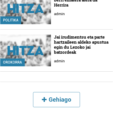
Herrira
admin
POLITIKA
Jai irudimentsu eta parte
hartzaileen aldeko apustua
egin du Lezoko jai
batzordeak
admin
OROKORRA
Gehiago