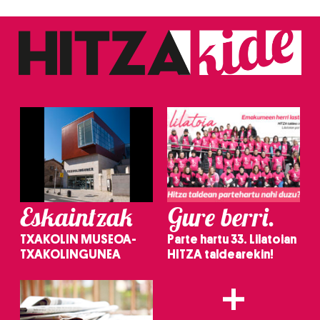
Eskaintzak
Gure berri.
TXAKOLIN MUSEOA-
Parte hartu 33. Lilatoian
TXAKOLINGUNEA
HITZA taldearekin!
+