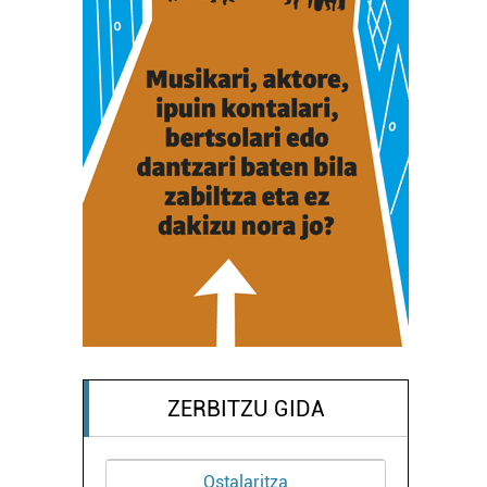
ZERBITZU GIDA
za
Higiezin agentziak