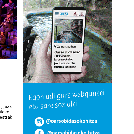
, jazz
ilako
estrak.