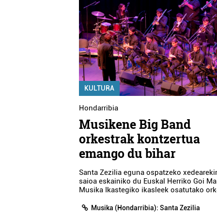
KULTURA
Hondarribia
Musikene Big Band
orkestrak kontzertua
emango du bihar
Santa Zezilia eguna ospatzeko xedearekin
saioa eskainiko du Euskal Herriko Goi Ma
Musika Ikastegiko ikasleek osatutako ork
Musika (Hondarribia): Santa Zezilia