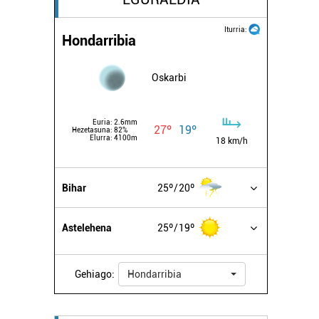
Iturria:
Hondarribia
Oskarbi
Euria:
2.6mm
27º
19º
Hezetasuna:
82%
Elurra:
4100m
18 km/h
Bihar
25º
20º
Astelehena
25º
19º
Gehiago:
Hondarribia