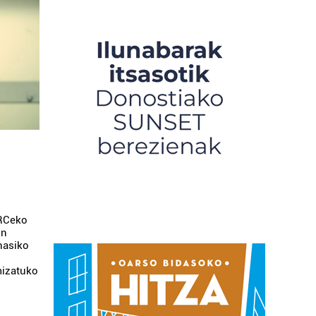
ARCeko
un
 hasiko
mizatuko