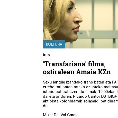
KULTURA
Irun
'Transfariana' filma,
ostiralean Amaia KZn
Sexu langile izandako trans baten eta F
erreboltari baten arteko ezusteko maitas
istorio bat tratatzen du filmak. 19:00etan
da, eta ondoren, Ricardo Cantor LGTBIQ+
aktibista kolonbiarrak solasaldi bat dina
du.
Mikel Del Val Garcia