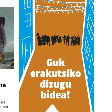
lma
aia
 zuen.