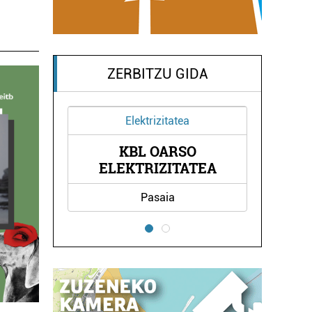
ZERBITZU GIDA
Elektrizitatea
Osta
KBL OARSO
GAZTEL
ELEKTRIZITATEA
Pasaia
Errente