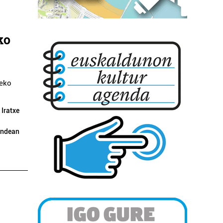
ko
teko
 Iratxe
gandean