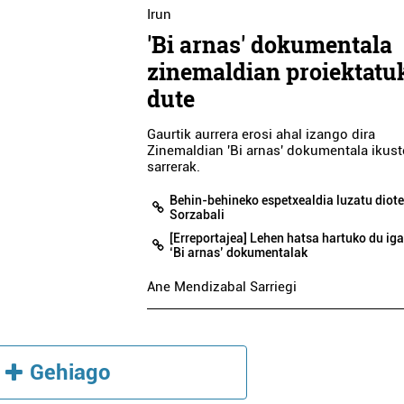
Irun
'Bi arnas' dokumentala
zinemaldian proiektatu
dute
Gaurtik aurrera erosi ahal izango dira
Zinemaldian 'Bi arnas' dokumentala ikus
sarrerak.
Behin-behineko espetxealdia luzatu diote
Sorzabali
[Erreportajea] Lehen hatsa hartuko du i
‘Bi arnas’ dokumentalak
Ane Mendizabal Sarriegi
Gehiago