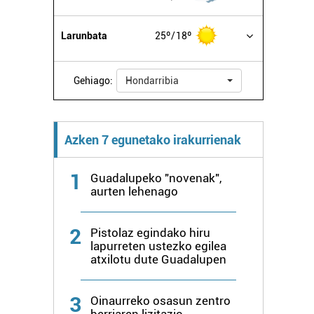
Larunbata
25º
18º
Gehiago:
Hondarribia
Azken 7 egunetako irakurrienak
1
Guadalupeko "novenak",
aurten lehenago
2
Pistolaz egindako hiru
lapurreten ustezko egilea
atxilotu dute Guadalupen
3
Oinaurreko osasun zentro