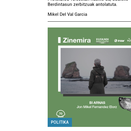
Berdintasun zerbitzuak antolatuta.
Mikel Del Val Garcia
rizitatea
Ostalaritza
 OARSO
GAZTELU OSTATUA
RIZITATEA
asaia
Errenteria-Orereta
POLITIKA