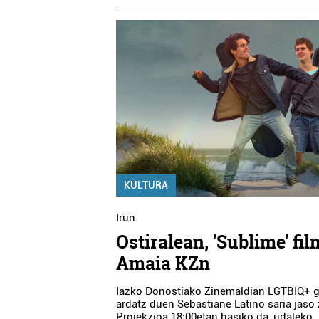
KULTURA
Irun
Ostiralean, 'Sublime' fi
Amaia KZn
Iazko Donostiako Zinemaldian LGTBIQ+ g
ardatz duen Sebastiane Latino saria jaso
Proiekzioa 18:00etan hasiko da, udaleko