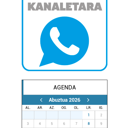
AGENDA
Abuztua 2026
AL.
AR.
AZ.
OG.
OL.
LR.
IG.
27
28
29
30
31
1
2
3
4
5
6
7
8
9