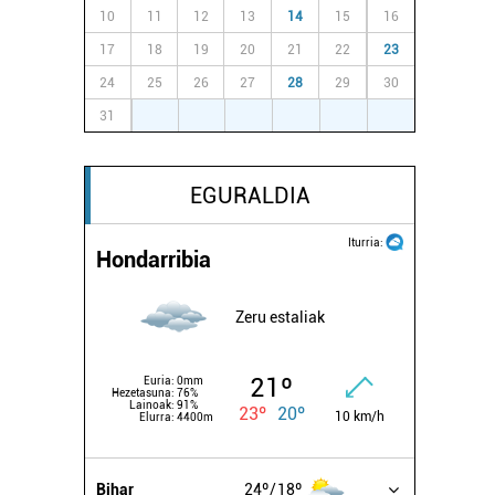
10
11
12
13
14
15
16
17
18
19
20
21
22
23
24
25
26
27
28
29
30
31
1
2
3
4
5
6
EGURALDIA
Iturria:
Hondarribia
Zeru estaliak
21º
Euria:
0mm
Hezetasuna:
76%
Lainoak:
91%
23º
20º
10 km/h
Elurra:
4400m
Bihar
24º
18º