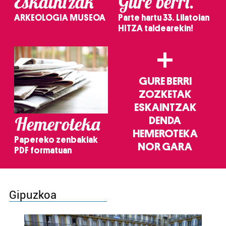
Eskaintzak
Gure berri.
ARKEOLOGIA MUSEOA
Parte hartu 33. Lilatoian
HITZA taldearekin!
+
GURE BERRI
ZOZKETAK
ESKAINTZAK
Hemeroteka
DENDA
HEMEROTEKA
Papereko zenbakiak
NOR GARA
PDF formatuan
Gipuzkoa