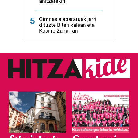
anitzarekin
Webgune honek cookie propioak eta hirugarrenen cookie-
fitxategiak erabiltzen ditu. Zure esperientzia eta
5
Gimnasia aparatuak jarri
zerbitzuak hobetzeko asmoz, cookie teknologiaz
dituzte Biteri kalean eta
baliatzen gara. Ohar hau onartuz gero, teknologia hori
Kasino Zaharran
erabiltzeko baimen esplizitua ematen diguzu.
Gehiago
irakurri