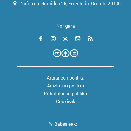
Nafarroa etorbidea 26, Errenteria-Orereta 20100
Nor gara
Argitalpen politika
Aniztasun politika
Pribatutasun politika
Cookieak
Babesleak: