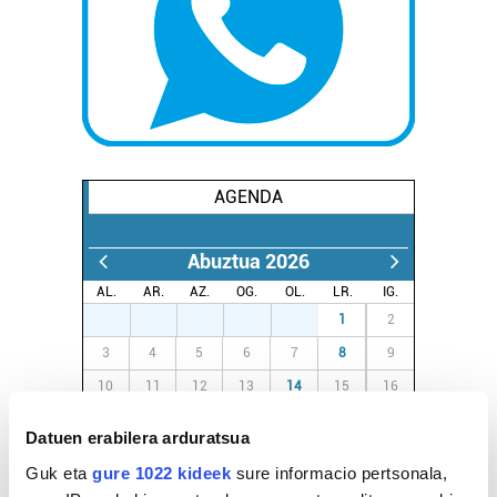
AGENDA
Abuztua 2026
AL.
AR.
AZ.
OG.
OL.
LR.
IG.
27
28
29
30
31
1
2
3
4
5
6
7
8
9
10
11
12
13
14
15
16
17
18
19
20
21
22
23
Datuen erabilera arduratsua
24
25
26
27
28
29
30
Guk eta
gure 1022 kideek
sure informacio pertsonala,
31
1
2
3
4
5
6