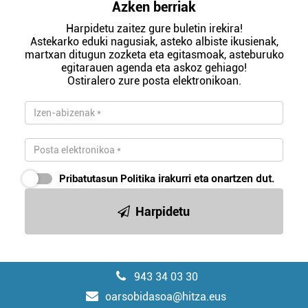
Azken berriak
Harpidetu zaitez gure buletin irekira!
Astekarko eduki nagusiak, asteko albiste ikusienak,
martxan ditugun zozketa eta egitasmoak, asteburuko
egitarauen agenda eta askoz gehiago!
Ostiralero zure posta elektronikoan.
Pribatutasun Politika
irakurri eta onartzen dut.
Harpidetu
943 34 03 30
oarsobidasoa@hitza.eus