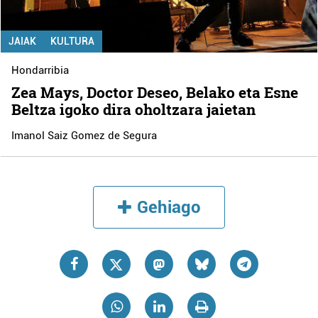
JAIAK
KULTURA
Hondarribia
Zea Mays, Doctor Deseo, Belako eta Esne
Beltza igoko dira oholtzara jaietan
Imanol Saiz Gomez de Segura
Gehiago