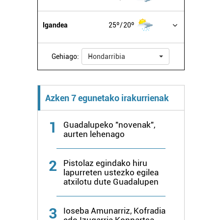
Igandea
25º
20º
Gehiago:
Hondarribia
Azken 7 egunetako irakurrienak
1
Guadalupeko "novenak",
aurten lehenago
2
Pistolaz egindako hiru
lapurreten ustezko egilea
atxilotu dute Guadalupen
3
Ioseba Amunarriz, Kofradia