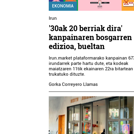
EKONOMIA
Irun
'30ak 20 berriak dira'
kanpainaren bosgarren
edizioa, bueltan
Irun.market plataformarako kanpainan 67
irundarrek parte hartu dute, eta kodeak
maiatzaren 11tik ekainaren 22ra bitartean
trukatuko dituzte.
Gorka Correyero Llamas