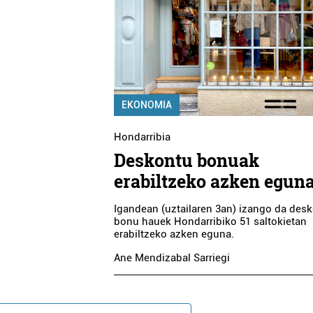
EKONOMIA
Hondarribia
Deskontu bonuak
erabiltzeko azken egun
Igandean (uztailaren 3an) izango da des
bonu hauek Hondarribiko 51 saltokietan
erabiltzeko azken eguna.
Ane Mendizabal Sarriegi