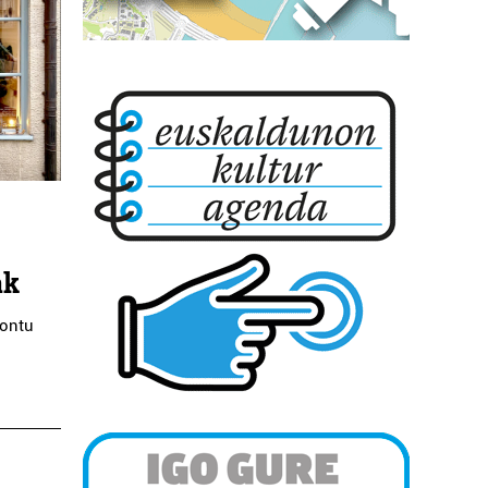
ak
kontu