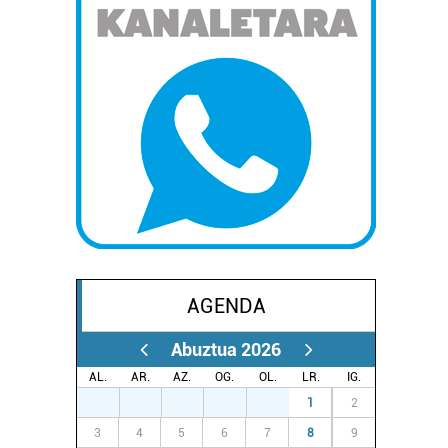
AGENDA
Abuztua 2026
AL.
AR.
AZ.
OG.
OL.
LR.
IG.
27
28
29
30
31
1
2
3
4
5
6
7
8
9