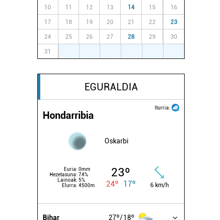
10
11
12
13
14
15
16
17
18
19
20
21
22
23
24
25
26
27
28
29
30
31
1
2
3
4
5
6
EGURALDIA
Iturria:
Hondarribia
Oskarbi
23º
Euria:
0mm
Hezetasuna:
74%
Lainoak:
5%
24º
17º
6 km/h
Elurra:
4500m
Bihar
27º
18º