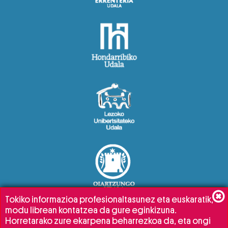
Tokiko informazioa profesionaltasunez eta euskaratik,
modu librean kontatzea da gure eginkizuna.
Horretarako zure ekarpena beharrezkoa da, eta ongi