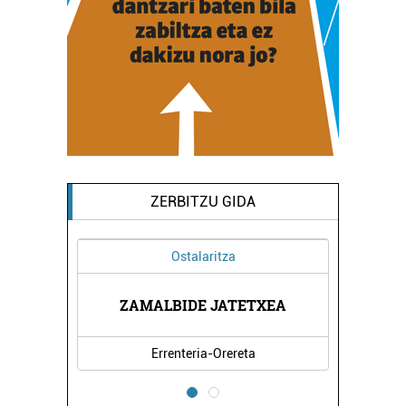
ZERBITZU GIDA
Ostalaritza
ATUAK
ZAMALBIDE JATETXEA
OTOR
Errenteria-Orereta