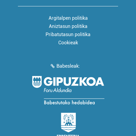
Argitalpen politika
Aniztasun politika
Pribatutasun politika
Cookieak
Babesleak: