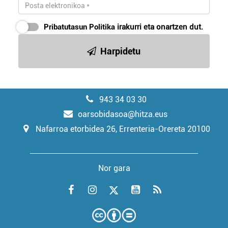
Pribatutasun Politika
irakurri eta onartzen dut.
Harpidetu
943 34 03 30
oarsobidasoa@hitza.eus
Nafarroa etorbidea 26, Errenteria-Orereta 20100
Nor gara