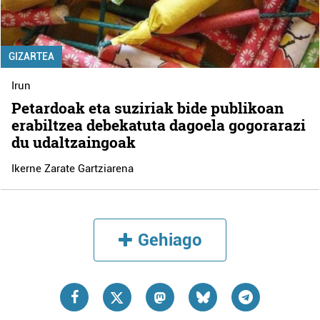
GIZARTEA
Irun
Petardoak eta suziriak bide publikoan
erabiltzea debekatuta dagoela gogorarazi
du udaltzaingoak
Ikerne Zarate Gartziarena
Gehiago