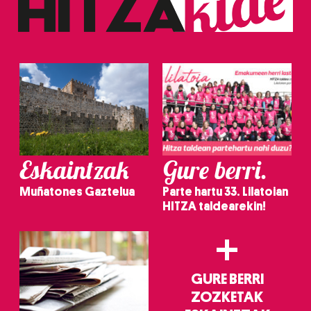
erabiltzeko baimen esplizitua ematen diguzu.
Gehiago
irakurri
Eskaintzak
Gure berri.
Muñatones Gaztelua
Parte hartu 33. Lilatoian
HITZA taldearekin!
+
GURE BERRI
ZOZKETAK