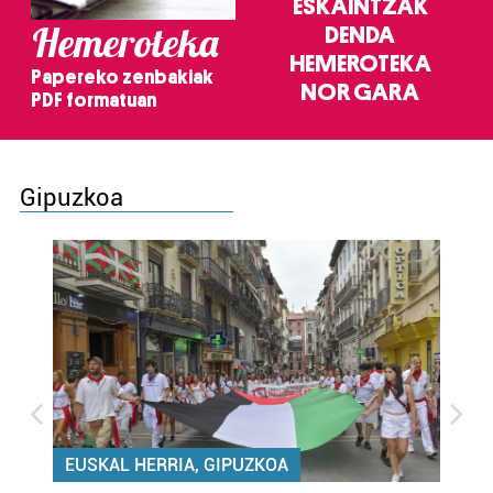
ESKAINTZAK
Hemeroteka
DENDA
HEMEROTEKA
Papereko zenbakiak
NOR GARA
PDF formatuan
Gipuzkoa
EUSKAL HERRIA, GIPUZKOA