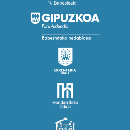
Babesleak: