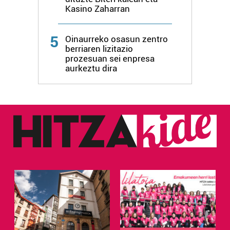
Kasino Zaharran
5
Oinaurreko osasun zentro
berriaren lizitazio
prozesuan sei enpresa
aurkeztu dira