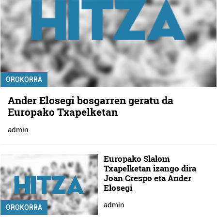
OROKORRA
Ander Elosegi bosgarren geratu da
Europako Txapelketan
admin
Europako Slalom
Txapelketan izango dira
Joan Crespo eta Ander
Elosegi
admin
OROKORRA