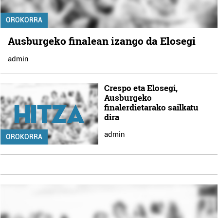
OROKORRA
Ausburgeko finalean izango da Elosegi
admin
Crespo eta Elosegi,
Ausburgeko
finalerdietarako sailkatu
dira
admin
OROKORRA