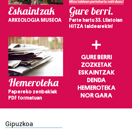
Eskaintzak
Gure berri.
ARKEOLOGIA MUSEOA
Parte hartu 33. Lilatoian
HITZA taldearekin!
+
GURE BERRI
ZOZKETAK
ESKAINTZAK
Hemeroteka
DENDA
HEMEROTEKA
Papereko zenbakiak
NOR GARA
PDF formatuan
Gipuzkoa