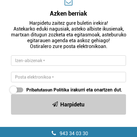
Azken berriak
Harpidetu zaitez gure buletin irekira!
Astekarko eduki nagusiak, asteko albiste ikusienak,
martxan ditugun zozketa eta egitasmoak, asteburuko
egitarauen agenda eta askoz gehiago!
Ostiralero zure posta elektronikoan.
Pribatutasun Politika
irakurri eta onartzen dut.
Harpidetu
943 34 03 30