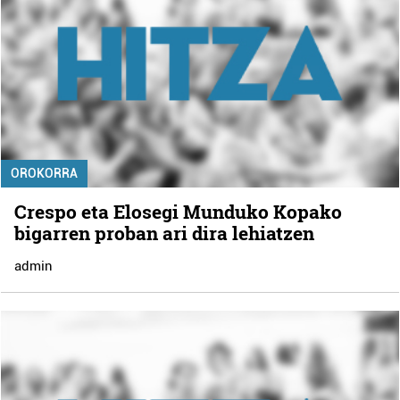
OROKORRA
Crespo eta Elosegi Munduko Kopako
bigarren proban ari dira lehiatzen
admin