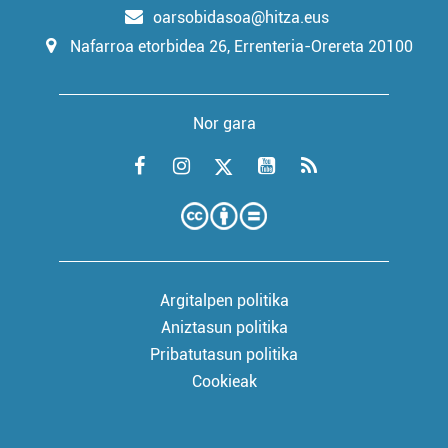
oarsobidasoa@hitza.eus
Nafarroa etorbidea 26, Errenteria-Orereta 20100
Nor gara
Argitalpen politika
Aniztasun politika
Pribatutasun politika
Cookieak