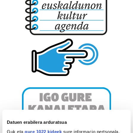
Datuen erabilera arduratsua
Guk eta
gure 1022 kideek
sure informacio pertsonala,