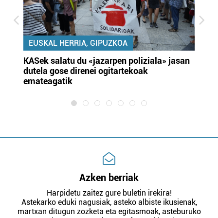
EUSKAL HERRIA, GIPUZKOA
KASek salatu du «jazarpen poliziala» jasan
Pa
dutela gose direnei ogitartekoak
da
emateagatik
«s
Azken berriak
Harpidetu zaitez gure buletin irekira!
Astekarko eduki nagusiak, asteko albiste ikusienak,
martxan ditugun zozketa eta egitasmoak, asteburuko