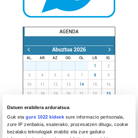
AGENDA
Abuztua 2026
AL.
AR.
AZ.
OG.
OL.
LR.
IG.
27
28
29
30
31
1
2
3
4
5
6
7
8
9
10
11
12
13
14
15
16
17
18
19
20
21
22
23
24
25
26
27
28
29
30
Datuen erabilera arduratsua
31
1
2
3
4
5
6
Guk eta
gure 1022 kideek
sure informacio pertsonala,
zure IP zenbakia, esaterako, prozesatzen ditugu, cookie
bezalako teknologiak erabiliz eta zure gailuko
EGURALDIA