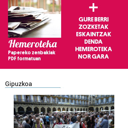
+
GURE BERRI
ZOZKETAK
ESKAINTZAK
Hemeroteka
DENDA
HEMEROTEKA
Papereko zenbakiak
NOR GARA
PDF formatuan
Gipuzkoa