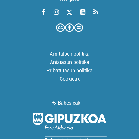
Argitalpen politika
Aniztasun politika
Pribatutasun politika
Cookieak
Babesleak: