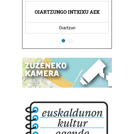
AUZI HIGIEZINEN ETA 
IARTZUNGO INTXIXU AEK
JUR
...
Oiartzun
Errenteria-Orereta