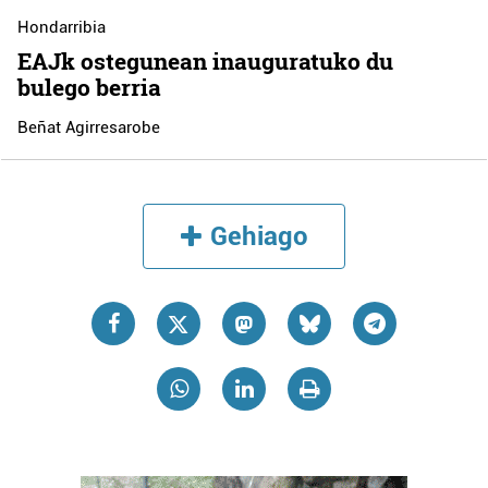
Hondarribia
EAJk ostegunean inauguratuko du
bulego berria
Beñat Agirresarobe
Gehiago