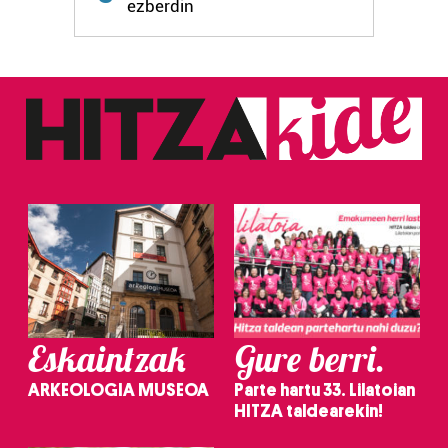
fitxategiak erabiltzen ditu. Zure esperientzia eta
ezberdin
zerbitzuak hobetzeko asmoz, cookie teknologiaz
baliatzen gara. Ohar hau onartuz gero, teknologia hori
erabiltzeko baimen esplizitua ematen diguzu.
Gehiago
irakurri
Eskaintzak
Gure berri.
ARKEOLOGIA MUSEOA
Parte hartu 33. Lilatoian
HITZA taldearekin!