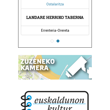
Ostalaritza
KLINIKA
LANDARE HERRIKO TABERNA
NAGORE
Errenteria-Orereta