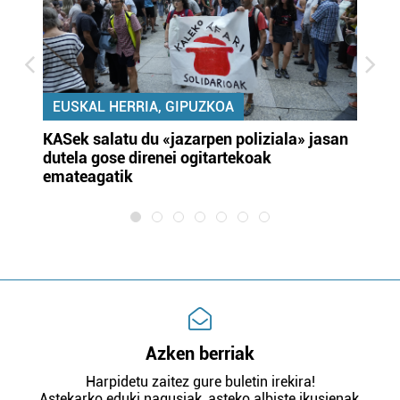
EUSKAL HERRIA, GIPUZKOA
KASek salatu du «jazarpen poliziala» jasan
Pa
dutela gose direnei ogitartekoak
da
emateagatik
«s
Azken berriak
Harpidetu zaitez gure buletin irekira!
Astekarko eduki nagusiak, asteko albiste ikusienak,