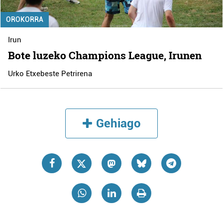
OROKORRA
Irun
Bote luzeko Champions League, Irunen
Urko Etxebeste Petrirena
Gehiago