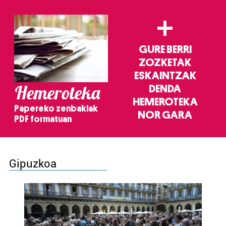
+
GURE BERRI
ZOZKETAK
ESKAINTZAK
Hemeroteka
DENDA
HEMEROTEKA
Papereko zenbakiak
NOR GARA
PDF formatuan
Gipuzkoa