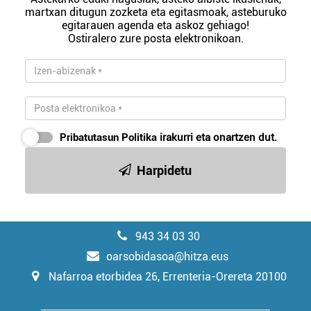
martxan ditugun zozketa eta egitasmoak, asteburuko
egitarauen agenda eta askoz gehiago!
Ostiralero zure posta elektronikoan.
Pribatutasun Politika
irakurri eta onartzen dut.
Harpidetu
943 34 03 30
oarsobidasoa@hitza.eus
Nafarroa etorbidea 26, Errenteria-Orereta 20100