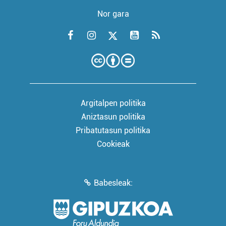
Nor gara
Argitalpen politika
Aniztasun politika
Pribatutasun politika
Cookieak
Babesleak: