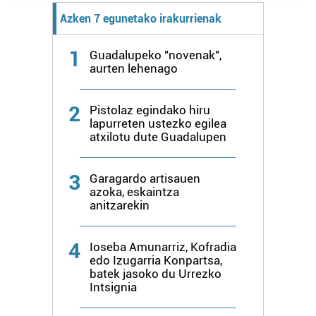
prozesatzen ditugu, zure IP zenbakia, besteak beste,
Azken 7 egunetako irakurrienak
teknologia erabiliz, cookieak adibidez, iragarki eta eduki
pertsonalizatuak eskaintzeko, iragarkiak eta edukia
1
Guadalupeko "novenak",
neurtzeko, jendeari buruzko informazioa biltzeko eta
aurten lehenago
produktuak garatzeko. Zure datuak nork eta zertarako
erabiltzen dituen hauta dezakezu.
2
Pistolaz egindako hiru
lapurreten ustezko egilea
Bazkide batzuek ez dizute baimenik eskatzen, eta beren
atxilotu dute Guadalupen
interes komertzial legitimoetan babesten dira. Ikusi gure
bazkideen zerrenda, beren ustez zein helburutarako
3
duten interes legitimoa eta horren aurka nola egin
Garagardo artisauen
azoka, eskaintza
dezakezun ikusteko.
anitzarekin
Lortu zure datu pertsonalak prozesatzeko moduari
buruzko informazio gehiago eta ezarri zure lehentasunak
4
Ioseba Amunarriz, Kofradia
edo Izugarria Konpartsa,
datuen atalean. Edozein unetan alda edo ken dezakezu
batek jasoko du Urrezko
zure baimena Cookieen adierazpenean.
Intsignia
Webgune honek cookie propioak eta hirugarrenen cookie-