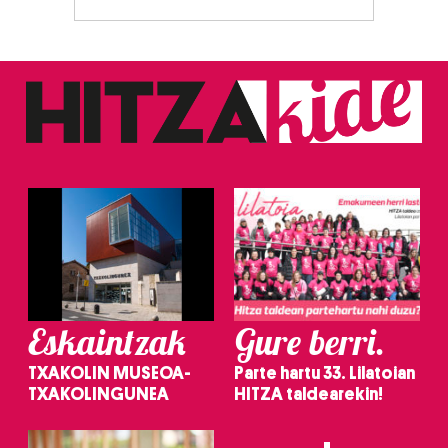
Eskaintzak
Gure berri.
TXAKOLIN MUSEOA-
Parte hartu 33. Lilatoian
TXAKOLINGUNEA
HITZA taldearekin!