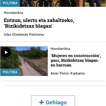
POLITIKA
Hondarribia
Entzun, ulertu eta zabaltzeko,
'Bizikidetzaz blagan'
Urko Etxebeste Petrirena
Hondarribia
'Mujeres en construcción',
gaur, Bizikidetzaz blagan-
en barruan
POLITIKA
Asier Perez-Karkamo
Gehiago