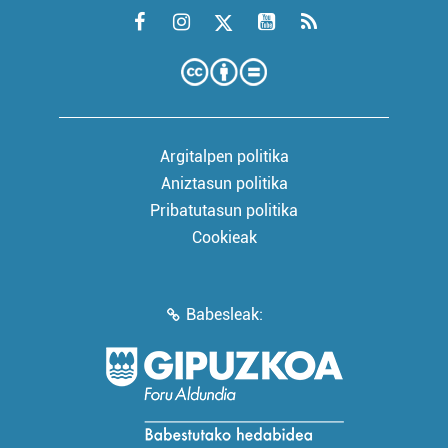
Argitalpen politika
Aniztasun politika
Pribatutasun politika
Cookieak
Babesleak: