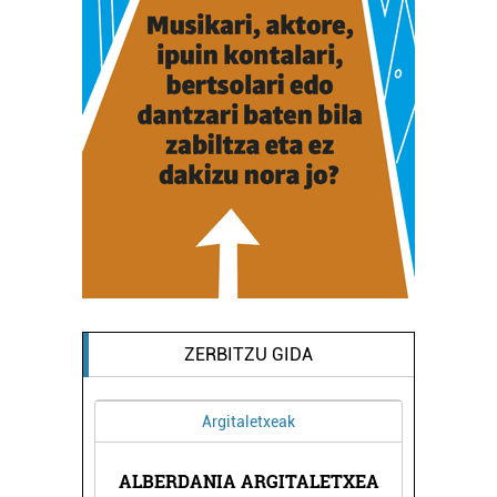
ZERBITZU GIDA
Argitaletxeak
ALBERDANIA ARGITALETXEA
PARI