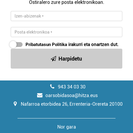
Ostiralero zure posta elektronikoan.
Pribatutasun Politika
irakurri eta onartzen dut.
Harpidetu
943 34 03 30
oarsobidasoa@hitza.eus
Nafarroa etorbidea 26, Errenteria-Orereta 20100
Nor gara