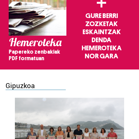
+
GURE BERRI
ZOZKETAK
ESKAINTZAK
Hemeroteka
DENDA
HEMEROTEKA
Papereko zenbakiak
NOR GARA
PDF formatuan
Gipuzkoa