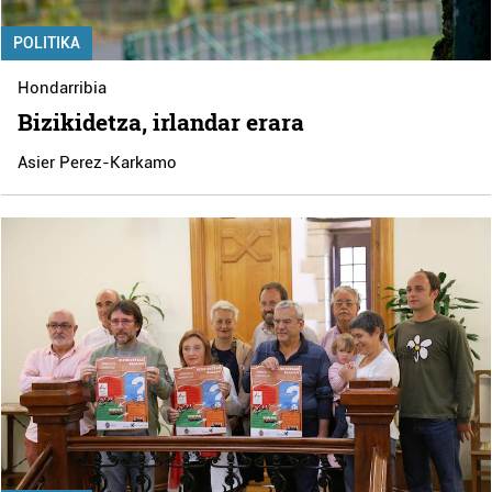
POLITIKA
Hondarribia
Bizikidetza, irlandar erara
Asier Perez-Karkamo