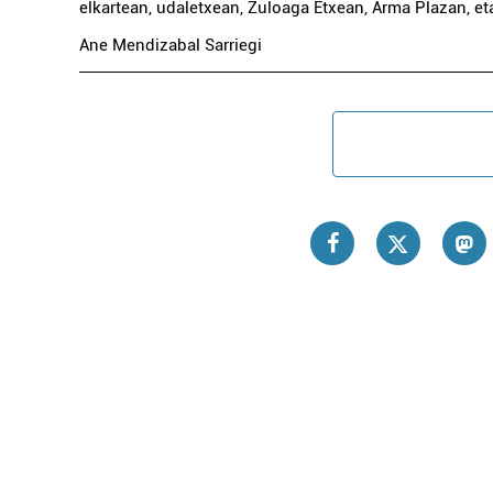
elkartean, udaletxean, Zuloaga Etxean, Arma Plazan, eta
Ane Mendizabal Sarriegi