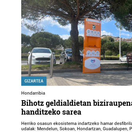
GIZARTEA
Hondarribia
Bihotz geldialdietan biziraupen
handitzeko sarea
Herriko osasun ekosistema indartzeko hamar desfibrila
udalak: Mendelun, Sokoan, Hondartzan, Guadalupen, P