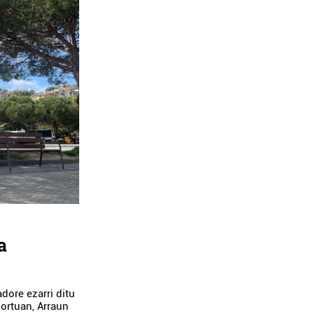
a
dore ezarri ditu
ortuan, Arraun