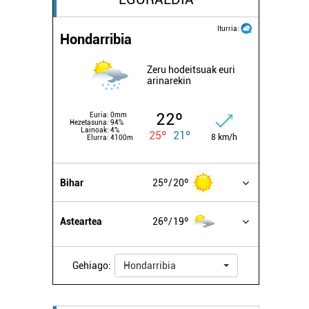
Iturria:
Hondarribia
Zeru hodeitsuak euri
arinarekin
22º
Euria:
0mm
Hezetasuna:
94%
Lainoak:
4%
25º
21º
8 km/h
Elurra:
4100m
Bihar
25º
20º
Asteartea
26º
19º
Gehiago:
Hondarribia