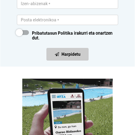
Pribatutasun Politika
irakurri eta onartzen
dut.
Harpidetu