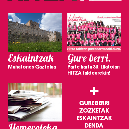
Eskaintzak
Gure berri.
Muñatones Gaztelua
Parte hartu 33. Lilatoian
HITZA taldearekin!
+
GURE BERRI
ZOZKETAK
ESKAINTZAK
Hemeroteka
DENDA