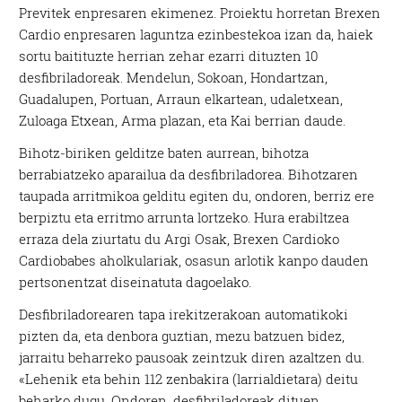
Previtek enpresaren ekimenez. Proiektu horretan Brexen
Cardio enpresaren laguntza ezinbestekoa izan da, haiek
sortu baitituzte herrian zehar ezarri dituzten 10
desfibriladoreak. Mendelun, Sokoan, Hondartzan,
Guadalupen, Portuan, Arraun elkartean, udaletxean,
Zuloaga Etxean, Arma plazan, eta Kai berrian daude.
Bihotz-biriken gelditze baten aurrean, bihotza
berrabiatzeko aparailua da desfibriladorea. Bihotzaren
taupada arritmikoa gelditu egiten du, ondoren, berriz ere
berpiztu eta erritmo arrunta lortzeko. Hura erabiltzea
erraza dela ziurtatu du Argi Osak, Brexen Cardioko
Cardiobabes aholkulariak, osasun arlotik kanpo dauden
pertsonentzat diseinatuta dagoelako.
Desfibriladorearen tapa irekitzerakoan automatikoki
pizten da, eta denbora guztian, mezu batzuen bidez,
jarraitu beharreko pausoak zeintzuk diren azaltzen du.
«Lehenik eta behin 112 zenbakira (larrialdietara) deitu
beharko dugu. Ondoren, desfibriladoreak dituen