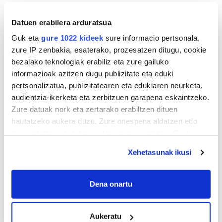
Datuen erabilera arduratsua
Guk eta
gure 1022 kideek
sure informacio pertsonala,
zure IP zenbakia, esaterako, prozesatzen ditugu, cookie
bezalako teknologiak erabiliz eta zure gailuko
informazioak azitzen dugu publizitate eta eduki
pertsonalizatua, publizitatearen eta edukiaren neurketa,
audientzia-ikerketa eta zerbitzuen garapena eskaintzeko.
Zure datuak nork eta zertarako erabiltzen dituen
hautatzeko aukera duzu. Zure onespena aldatzen edo
deuseztatzen ahal duzu edozein momentutan, Cookie
deklaraziotik edo Privacy triggerean klikatuz.
Xehetasunak ikusi
If you allow, we would also like to:
Collect information about your geographical
Dena onartu
location which can be accurate to within several
meters
Aukeratu
Identify your device by actively scanning it for