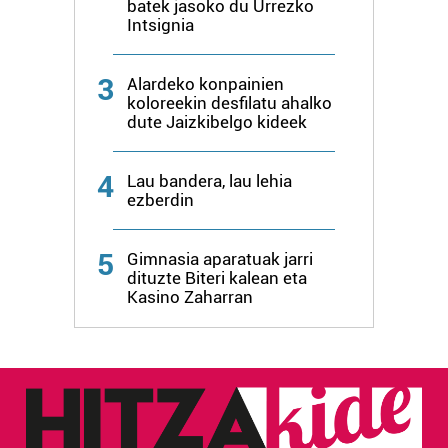
batek jasoko du Urrezko
Intsignia
3
Alardeko konpainien
koloreekin desfilatu ahalko
dute Jaizkibelgo kideek
4
Lau bandera, lau lehia
ezberdin
5
Gimnasia aparatuak jarri
dituzte Biteri kalean eta
Kasino Zaharran