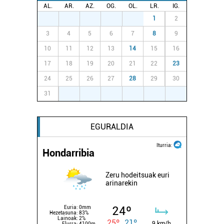
Lortu zure datu pertsonalak prozesatzeko moduari
AL.
AR.
AZ.
OG.
OL.
LR.
IG.
buruzko informazio gehiago eta ezarri zure lehentasunak
27
28
29
30
31
1
2
datuen atalean. Edozein unetan alda edo ken dezakezu
3
4
5
6
7
8
9
zure baimena Cookieen adierazpenean.
10
11
12
13
14
15
16
Webgune honek cookie propioak eta hirugarrenen cookie-
17
18
19
20
21
22
23
fitxategiak erabiltzen ditu. Zure esperientzia eta
24
25
26
27
28
29
30
zerbitzuak hobetzeko asmoz, cookie teknologiaz
31
1
2
3
4
5
6
baliatzen gara. Ohar hau onartuz gero, teknologia hori
erabiltzeko baimen esplizitua ematen diguzu.
Gehiago
irakurri
EGURALDIA
Iturria:
Hondarribia
Zeru hodeitsuak euri
arinarekin
24º
Euria:
0mm
Hezetasuna:
83%
Lainoak:
2%
25º
21º
9 km/h
Elurra:
4100m