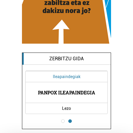
ZERBITZU GIDA
Ileapaindegiak
AEK
PANPOX ILEAPAINDEGIA
PA
Lezo