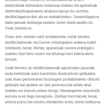
elektrodoak biktimaren bularrean kokatu eta aparailuak
elektrokardiogramaren analisia egingo du, erritmo
desfibrilagarria den ala ez erabakitzeko». Gomendagarria
bada gailuak deskarga ematen uzten duela azaldu du
Osak, bestela ez.
Orain arte, zenbait udal instalaziotan soilik zeuden
desfibriladoreak, eta horien ordutegiaren arabera erabil
zitezkeen, beraz. Hortaz, aparailuak uneoro erabilgarri
izateko, bost berri ezarri eta lehengo bost kalera atera
dituzte.
Osak berretsi du desfibriladoreak agindutako pausoak
ondo betetzeak asko handitzen duela bihotz geldialdia
izan duen pertsonaren biziraupen probabilitatea: «Bihotz
geldialdi bat jasaten ari den pertsona bat artatu ahal
izateko sei minutu eskas ditugu. Hamargarren minututik
aurrera ia ez dago zereginik». Zenbait herritarrek, beraz,
ardura puntu bat sentitu dezaketen arren, beren helburua