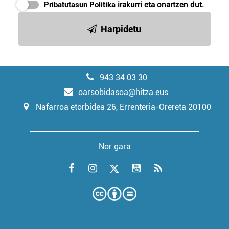
Pribatutasun Politika
irakurri eta onartzen dut.
Harpidetu
943 34 03 30
oarsobidasoa@hitza.eus
Nafarroa etorbidea 26, Errenteria-Orereta 20100
Nor gara