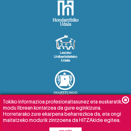
Tokiko informazioa profesionaltasunez eta euskaratik,
modu librean kontatzea da gure eginkizuna.
Horretarako zure ekarpena beharrezkoa da, eta ongi
maitatzeko modurik zintzoena da HITZAkide egitea.