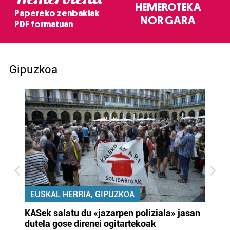
HEMEROTEKA
Papereko zenbakiak
NOR GARA
PDF formatuan
Gipuzkoa
EUSKAL HERRIA, GIPUZKOA
KASek salatu du «jazarpen poliziala» jasan
Pa
dutela gose direnei ogitartekoak
da