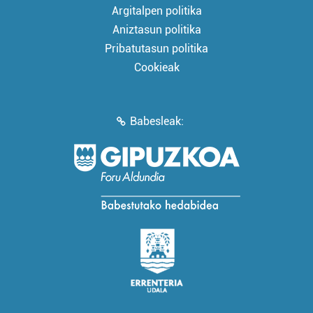
Argitalpen politika
Aniztasun politika
Pribatutasun politika
Cookieak
Babesleak: