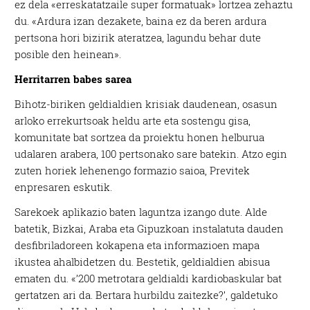
ez dela «erreskatatzaile super formatuak» lortzea zehaztu
du. «Ardura izan dezakete, baina ez da beren ardura
pertsona hori bizirik ateratzea, lagundu behar dute
posible den heinean».
Herritarren babes sarea
Bihotz-biriken geldialdien krisiak daudenean, osasun
arloko errekurtsoak heldu arte eta sostengu gisa,
komunitate bat sortzea da proiektu honen helburua
udalaren arabera, 100 pertsonako sare batekin. Atzo egin
zuten horiek lehenengo formazio saioa, Previtek
enpresaren eskutik.
Sarekoek aplikazio baten laguntza izango dute. Alde
batetik, Bizkai, Araba eta Gipuzkoan instalatuta dauden
desfibriladoreen kokapena eta informazioen mapa
ikustea ahalbidetzen du. Bestetik, geldialdien abisua
ematen du. «’200 metrotara geldialdi kardiobaskular bat
gertatzen ari da. Bertara hurbildu zaitezke?’, galdetuko