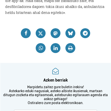
die app-ak. Hala bada, mapa bat zabalduko zaie, eta
desfibriladorea dagoen tokia ikusi ahalko da, anbulantzia
heldu bitartean ahal dena egiteko».
Azken berriak
Harpidetu zaitez gure buletin irekira!
Astekarko eduki nagusiak, asteko albiste ikusienak, martxan
ditugun zozketa eta egitasmoak, asteburuko egitarauen agenda eta
askoz gehiago!
Ostiralero zure posta elektronikoan.