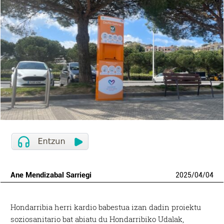
Ane Mendizabal Sarriegi
2025
/
04
/
04
H
ondarribia herri kardio babestua izan dadin proiektu
soziosanitario bat abiatu du Hondarribiko Udalak,