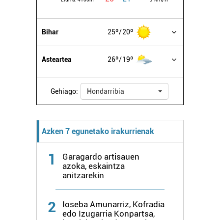
Bihar
25º
20º
Asteartea
26º
19º
Gehiago:
Hondarribia
Azken 7 egunetako irakurrienak
1
Garagardo artisauen
azoka, eskaintza
anitzarekin
2
Ioseba Amunarriz, Kofradia
edo Izugarria Konpartsa,