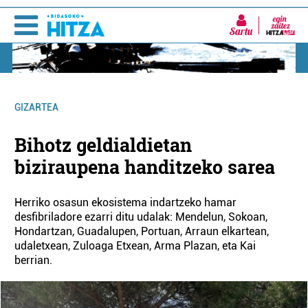
Sartu
GIZARTEA
Bihotz geldialdietan
biziraupena handitzeko sarea
Herriko osasun ekosistema indartzeko hamar
desfibriladore ezarri ditu udalak: Mendelun, Sokoan,
Hondartzan, Guadalupen, Portuan, Arraun elkartean,
udaletxean, Zuloaga Etxean, Arma Plazan, eta Kai
berrian.