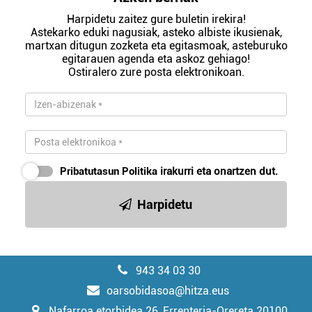
Harpidetu zaitez gure buletin irekira!
Astekarko eduki nagusiak, asteko albiste ikusienak,
martxan ditugun zozketa eta egitasmoak, asteburuko
egitarauen agenda eta askoz gehiago!
Ostiralero zure posta elektronikoan.
Pribatutasun Politika
irakurri eta onartzen dut.
Harpidetu
943 34 03 30
oarsobidasoa@hitza.eus
Nafarroa etorbidea 26, Errenteria-Orereta 20100