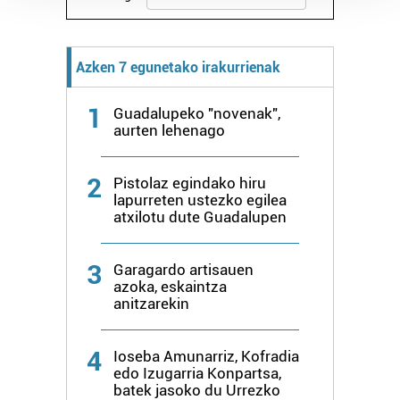
Guk eta gure bazkideek zure datu pertsonalak
prozesatzen ditugu, zure IP zenbakia, besteak beste,
teknologia erabiliz, cookieak adibidez, iragarki eta eduki
Azken 7 egunetako irakurrienak
pertsonalizatuak eskaintzeko, iragarkiak eta edukia
neurtzeko, jendeari buruzko informazioa biltzeko eta
1
Guadalupeko "novenak",
produktuak garatzeko. Zure datuak nork eta zertarako
aurten lehenago
erabiltzen dituen hauta dezakezu.
2
Bazkide batzuek ez dizute baimenik eskatzen, eta beren
Pistolaz egindako hiru
lapurreten ustezko egilea
interes komertzial legitimoetan babesten dira. Ikusi gure
atxilotu dute Guadalupen
bazkideen zerrenda, beren ustez zein helburutarako
duten interes legitimoa eta horren aurka nola egin
3
dezakezun ikusteko.
Garagardo artisauen
azoka, eskaintza
anitzarekin
Lortu zure datu pertsonalak prozesatzeko moduari
buruzko informazio gehiago eta ezarri zure lehentasunak
datuen atalean. Edozein unetan alda edo ken dezakezu
4
Ioseba Amunarriz, Kofradia
edo Izugarria Konpartsa,
zure baimena Cookieen adierazpenean.
batek jasoko du Urrezko