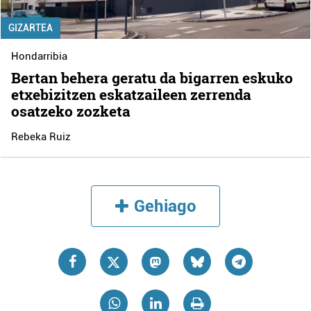
GIZARTEA
Hondarribia
Bertan behera geratu da bigarren eskuko
etxebizitzen eskatzaileen zerrenda
osatzeko zozketa
Rebeka Ruiz
Gehiago