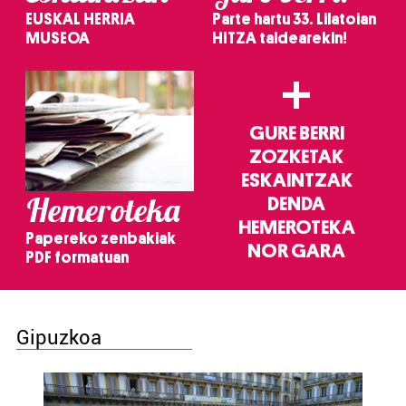
EUSKAL HERRIA
Parte hartu 33. Lilatoian
MUSEOA
HITZA taldearekin!
+
GURE BERRI
ZOZKETAK
ESKAINTZAK
Hemeroteka
DENDA
HEMEROTEKA
Papereko zenbakiak
NOR GARA
PDF formatuan
Gipuzkoa