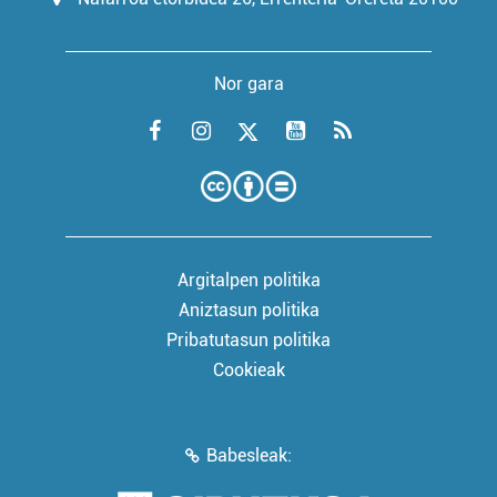
Nor gara
Argitalpen politika
Aniztasun politika
Pribatutasun politika
Cookieak
Babesleak: