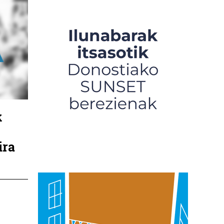
k
ira