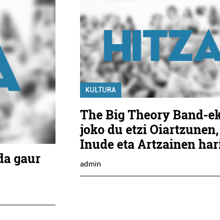
KULTURA
The Big Theory Band-e
joko du etzi Oiartzunen,
Inude eta Artzainen har
 da gaur
admin