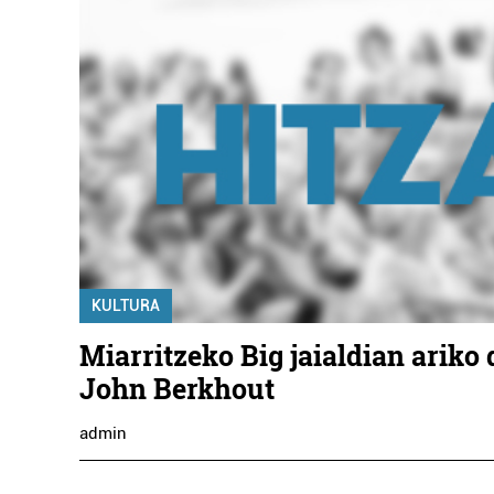
KULTURA
Miarritzeko Big jaialdian ariko
John Berkhout
admin