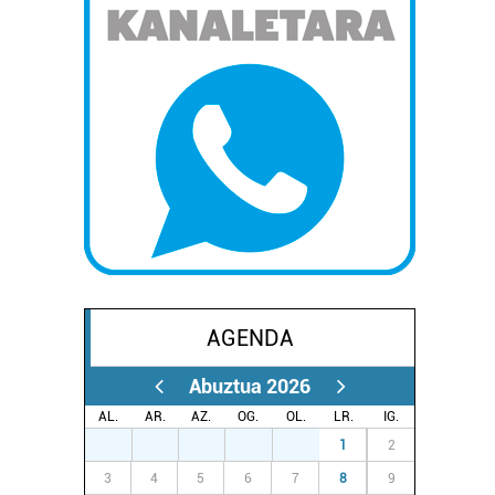
AGENDA
Abuztua 2026
AL.
AR.
AZ.
OG.
OL.
LR.
IG.
27
28
29
30
31
1
2
3
4
5
6
7
8
9