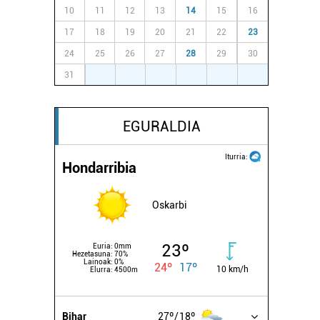
10
11
12
13
14
15
16
17
18
19
20
21
22
23
24
25
26
27
28
29
30
31
1
2
3
4
5
6
EGURALDIA
Iturria:
Hondarribia
Oskarbi
23º
Euria:
0mm
Hezetasuna:
70%
Lainoak:
0%
24º
17º
10 km/h
Elurra:
4500m
Bihar
27º
18º