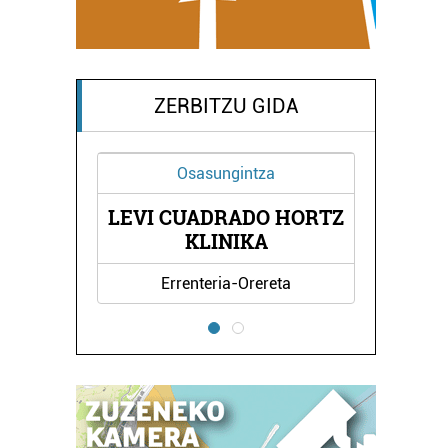
ZERBITZU GIDA
Osasungintza
LEVI CUADRADO HORTZ
KLINIKA
Errenteria-Orereta