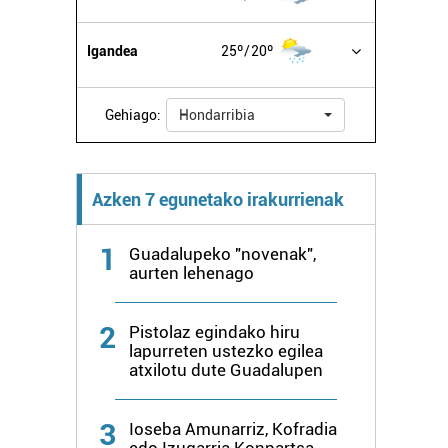
Igandea
25º
20º
Gehiago:
Hondarribia
Azken 7 egunetako irakurrienak
1
Guadalupeko "novenak",
aurten lehenago
2
Pistolaz egindako hiru
lapurreten ustezko egilea
atxilotu dute Guadalupen
3
Ioseba Amunarriz, Kofradia