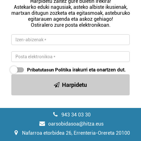
Harpidetu zaitez gure buletin irekira!
Astekarko eduki nagusiak, asteko albiste ikusienak,
martxan ditugun zozketa eta egitasmoak, asteburuko
egitarauen agenda eta askoz gehiago!
Ostiralero zure posta elektronikoan.
Pribatutasun Politika
irakurri eta onartzen dut.
Harpidetu
943 34 03 30
oarsobidasoa@hitza.eus
Nafarroa etorbidea 26, Errenteria-Orereta 20100