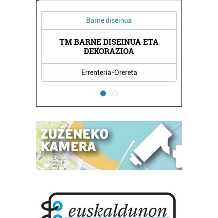
Barne diseinua
TM BARNE DISEINUA ETA
DEKORAZIOA
Errenteria-Orereta