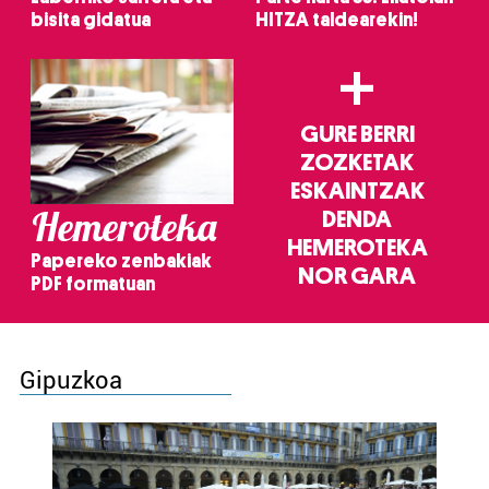
bisita gidatua
HITZA taldearekin!
+
GURE BERRI
ZOZKETAK
ESKAINTZAK
Hemeroteka
DENDA
HEMEROTEKA
Papereko zenbakiak
NOR GARA
PDF formatuan
Gipuzkoa