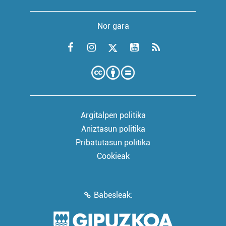
Nor gara
Argitalpen politika
Aniztasun politika
Pribatutasun politika
Cookieak
Babesleak: