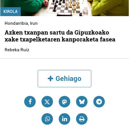
KIROLA
Hondarribia
,
Irun
Azken txanpan sartu da Gipuzkoako
xake txapelketaren kanporaketa fasea
Rebeka Ruiz
Gehiago