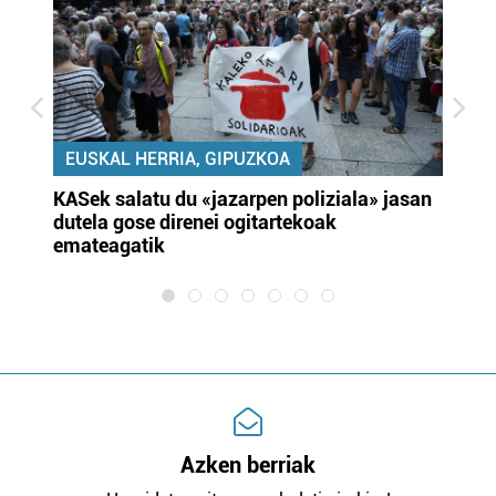
EUSKAL HERRIA, GIPUZKOA
KASek salatu du «jazarpen poliziala» jasan
Pa
dutela gose direnei ogitartekoak
da
emateagatik
«s
Azken berriak