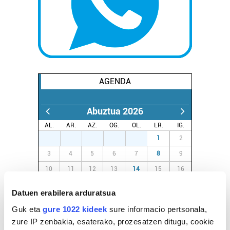
AGENDA
Abuztua 2026
AL.
AR.
AZ.
OG.
OL.
LR.
IG.
27
28
29
30
31
1
2
3
4
5
6
7
8
9
10
11
12
13
14
15
16
17
18
19
20
21
22
23
Datuen erabilera arduratsua
24
25
26
27
28
29
30
Guk eta
gure 1022 kideek
sure informacio pertsonala,
31
1
2
3
4
5
6
zure IP zenbakia, esaterako, prozesatzen ditugu, cookie