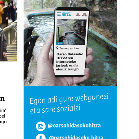
an
ia’
bel
ongo