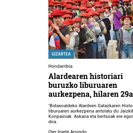
GIZARTEA
Hondarribia
Alardearen historiari
buruzko liburuaren
aurkezpena, hilaren 29
‘Bidasoaldeko Alardeen Gatazkaren Histor
liburuaren aurkezpena antolatu du Jaizki
Konpainiak. Askaria eta bertsoak ere eg
dira.
Oier Iriarte Arrondo