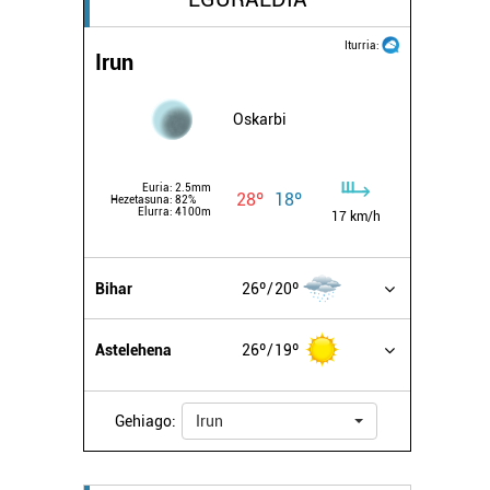
Iturria:
Irun
Oskarbi
Euria:
2.5mm
28º
18º
Hezetasuna:
82%
Elurra:
4100m
17 km/h
Bihar
26º
20º
Astelehena
26º
19º
Gehiago:
Irun