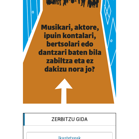
ZERBITZU GIDA
Ikastetxeak