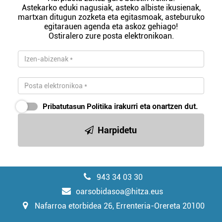
Astekarko eduki nagusiak, asteko albiste ikusienak,
martxan ditugun zozketa eta egitasmoak, asteburuko
egitarauen agenda eta askoz gehiago!
Ostiralero zure posta elektronikoan.
Pribatutasun Politika
irakurri eta onartzen dut.
Harpidetu
943 34 03 30
oarsobidasoa@hitza.eus
Nafarroa etorbidea 26, Errenteria-Orereta 20100