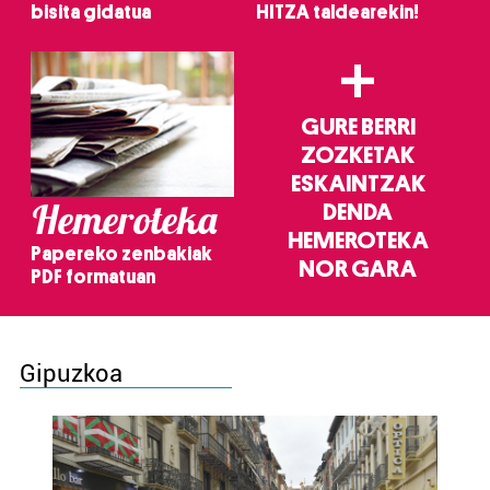
bisita gidatua
HITZA taldearekin!
+
GURE BERRI
ZOZKETAK
ESKAINTZAK
Hemeroteka
DENDA
HEMEROTEKA
Papereko zenbakiak
NOR GARA
PDF formatuan
Gipuzkoa