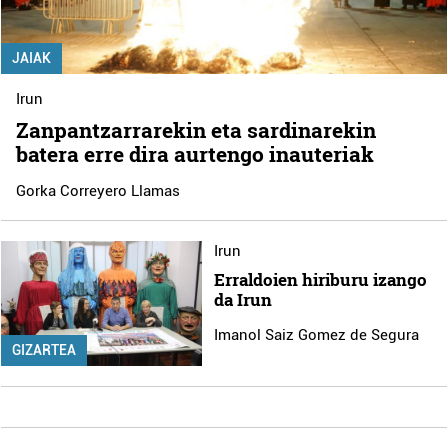
JAIAK
Irun
Zanpantzarrarekin eta sardinarekin
batera erre dira aurtengo inauteriak
Gorka Correyero Llamas
Irun
Erraldoien hiriburu izango
da Irun
Imanol Saiz Gomez de Segura
GIZARTEA