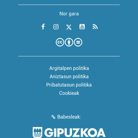
Nor gara
Argitalpen politika
Aniztasun politika
Pribatutasun politika
Cookieak
Babesleak: