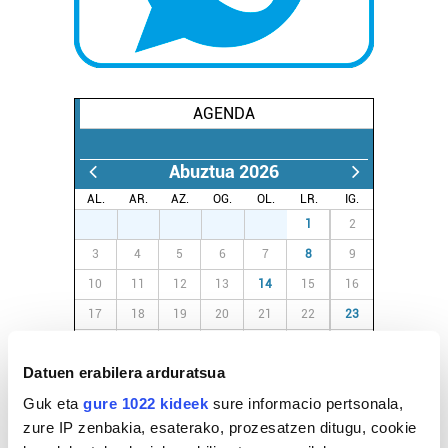
AGENDA
Abuztua 2026
AL.
AR.
AZ.
OG.
OL.
LR.
IG.
27
28
29
30
31
1
2
3
4
5
6
7
8
9
10
11
12
13
14
15
16
17
18
19
20
21
22
23
24
25
26
27
28
29
30
Datuen erabilera arduratsua
31
1
2
3
4
5
6
Guk eta
gure 1022 kideek
sure informacio pertsonala,
zure IP zenbakia, esaterako, prozesatzen ditugu, cookie
EGURALDIA