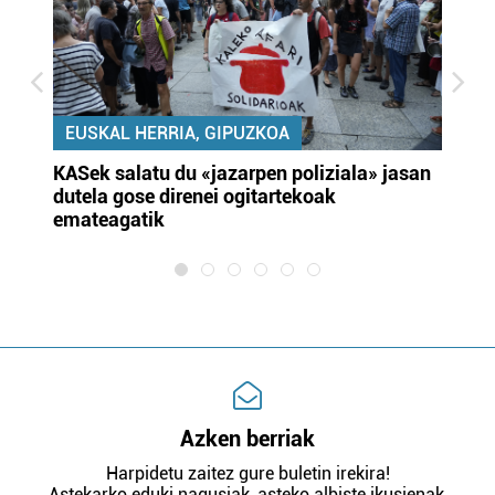
EUSKAL HERRIA, GIPUZKOA
KASek salatu du «jazarpen poliziala» jasan
Pa
dutela gose direnei ogitartekoak
da
emateagatik
«s
Azken berriak
Harpidetu zaitez gure buletin irekira!
Astekarko eduki nagusiak, asteko albiste ikusienak,