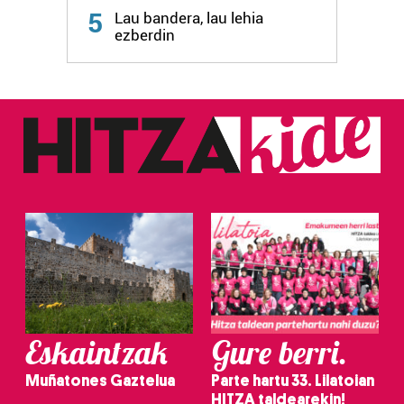
5
Lau bandera, lau lehia
fitxategiak erabiltzen ditu. Zure esperientzia eta
ezberdin
zerbitzuak hobetzeko asmoz, cookie teknologiaz
baliatzen gara. Ohar hau onartuz gero, teknologia hori
erabiltzeko baimen esplizitua ematen diguzu.
Gehiago
irakurri
Eskaintzak
Gure berri.
Muñatones Gaztelua
Parte hartu 33. Lilatoian
HITZA taldearekin!