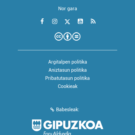
Nor gara
Argitalpen politika
Aniztasun politika
Pribatutasun politika
Cookieak
Babesleak: