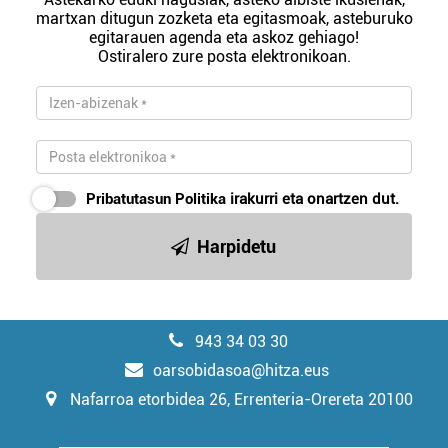
martxan ditugun zozketa eta egitasmoak, asteburuko
egitarauen agenda eta askoz gehiago!
Ostiralero zure posta elektronikoan.
Pribatutasun Politika
irakurri eta onartzen dut.
Harpidetu
943 34 03 30
oarsobidasoa@hitza.eus
Nafarroa etorbidea 26, Errenteria-Orereta 20100