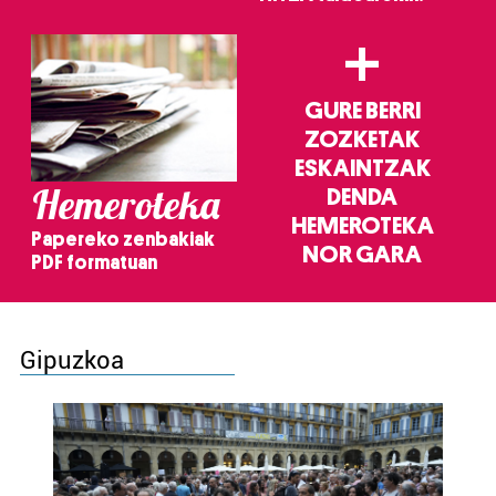
+
GURE BERRI
ZOZKETAK
ESKAINTZAK
Hemeroteka
DENDA
HEMEROTEKA
Papereko zenbakiak
NOR GARA
PDF formatuan
Gipuzkoa