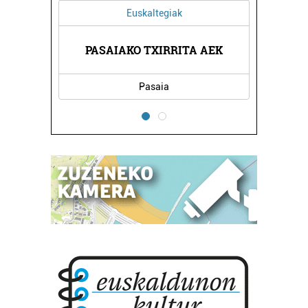
Euskaltegiak
OA
PASAIAKO TXIRRITA AEK
K
Pasaia