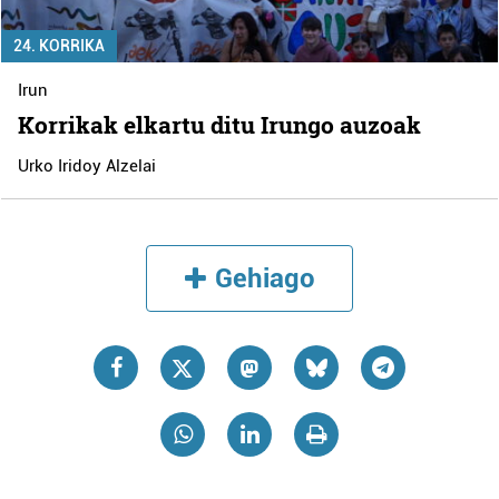
24. KORRIKA
Irun
Korrikak elkartu ditu Irungo auzoak
Urko Iridoy Alzelai
Gehiago