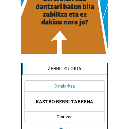
ZERBITZU GIDA
Ostalaritza
Argazki
KASTRO BERRI TABERNA
POLY AR
Oiartzun
Errenteri