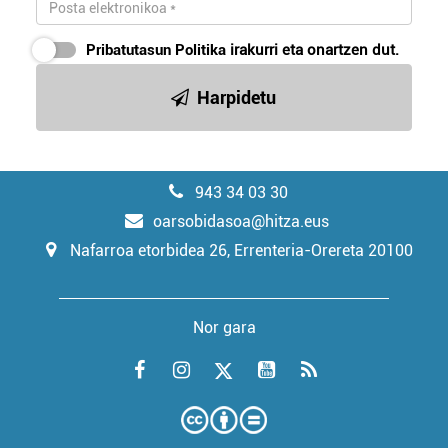
Pribatutasun Politika
irakurri eta onartzen dut.
Harpidetu
943 34 03 30
oarsobidasoa@hitza.eus
Nafarroa etorbidea 26, Errenteria-Orereta 20100
Nor gara