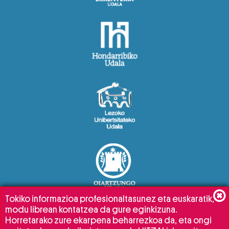
Tokiko informazioa profesionaltasunez eta euskaratik,
modu librean kontatzea da gure eginkizuna.
Horretarako zure ekarpena beharrezkoa da, eta ongi