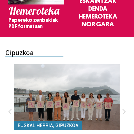
ESKAINTZAK
Hemeroteka
DENDA
HEMEROTEKA
Papereko zenbakiak
NOR GARA
PDF formatuan
Gipuzkoa
EUSKAL HERRIA, GIPUZKOA