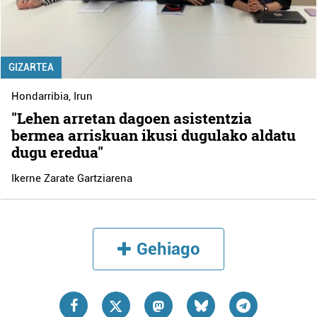
GIZARTEA
Hondarribia
,
Irun
"Lehen arretan dagoen asistentzia
bermea arriskuan ikusi dugulako aldatu
dugu eredua"
Ikerne Zarate Gartziarena
Gehiago