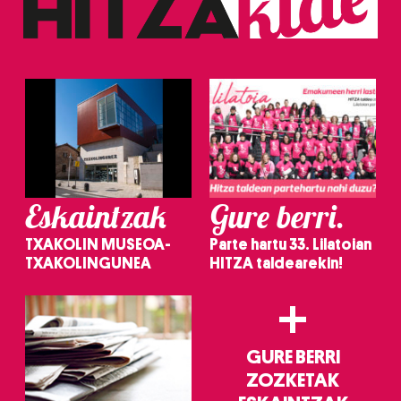
erabiltzeko baimen esplizitua ematen diguzu.
Gehiago
irakurri
Eskaintzak
Gure berri.
TXAKOLIN MUSEOA-
Parte hartu 33. Lilatoian
TXAKOLINGUNEA
HITZA taldearekin!
+
GURE BERRI
ZOZKETAK