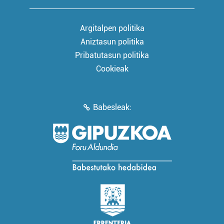
Argitalpen politika
Aniztasun politika
Pribatutasun politika
Cookieak
Babesleak: