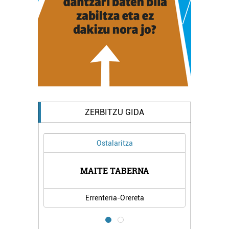
ZERBITZU GIDA
Ostalaritza
IA
MAITE TABERNA
M
Errenteria-Orereta