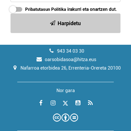
Pribatutasun Politika
irakurri eta onartzen dut.
Harpidetu
943 34 03 30
oarsobidasoa@hitza.eus
Nafarroa etorbidea 26, Errenteria-Orereta 20100
Nor gara