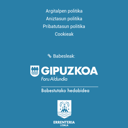
Argitalpen politika
Aniztasun politika
Pribatutasun politika
Cookieak
Babesleak: