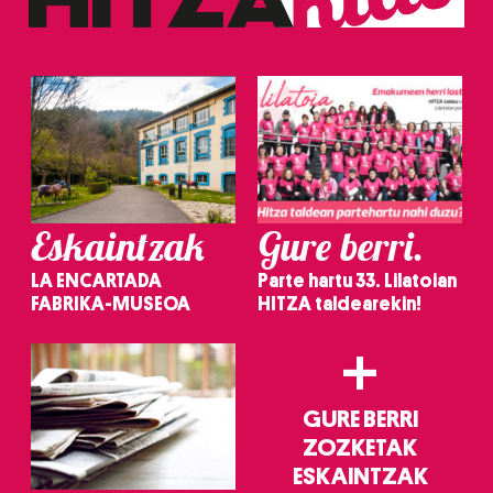
erabiltzeko baimen esplizitua ematen diguzu.
Gehiago
irakurri
Eskaintzak
Gure berri.
LA ENCARTADA
Parte hartu 33. Lilatoian
FABRIKA-MUSEOA
HITZA taldearekin!
+
GURE BERRI
ZOZKETAK
ESKAINTZAK