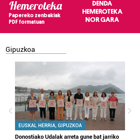
Hemeroteka
DENDA
HEMEROTEKA
Papereko zenbakiak
NOR GARA
PDF formatuan
Gipuzkoa
EUSKAL HERRIA, GIPUZKOA
Donostiako Udalak arreta gune bat jarriko
Ur