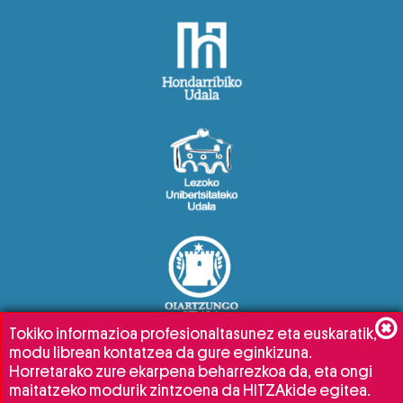
Tokiko informazioa profesionaltasunez eta euskaratik,
modu librean kontatzea da gure eginkizuna.
Horretarako zure ekarpena beharrezkoa da, eta ongi
maitatzeko modurik zintzoena da HITZAkide egitea.