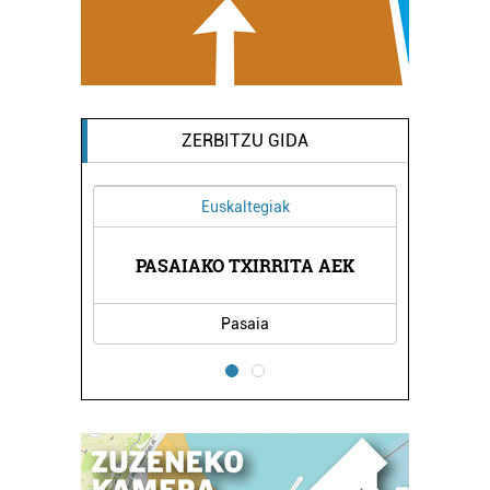
ZERBITZU GIDA
Euskaltegiak
A
PASAIAKO TXIRRITA AEK
Pasaia