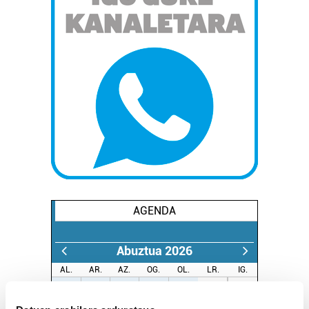
AGENDA
Abuztua 2026
AL.
AR.
AZ.
OG.
OL.
LR.
IG.
27
28
29
30
31
1
2
3
4
5
6
7
8
9