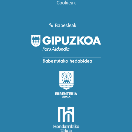
Cookieak
Babesleak: