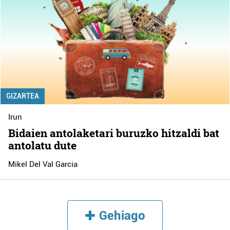
GIZARTEA
Irun
Bidaien antolaketari buruzko hitzaldi bat
antolatu dute
Mikel Del Val Garcia
Gehiago