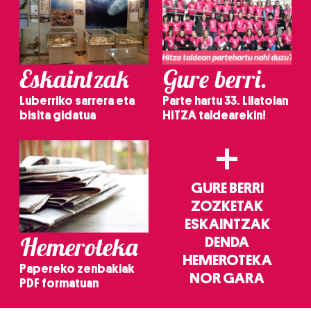
Eskaintzak
Gure berri.
Luberriko sarrera eta
Parte hartu 33. Lilatoian
bisita gidatua
HITZA taldearekin!
+
GURE BERRI
ZOZKETAK
ESKAINTZAK
Hemeroteka
DENDA
HEMEROTEKA
Papereko zenbakiak
NOR GARA
PDF formatuan