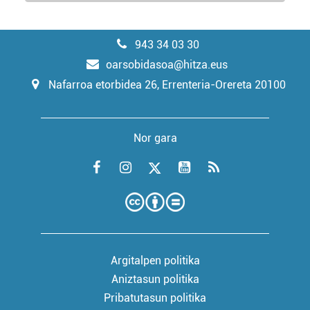
943 34 03 30
oarsobidasoa@hitza.eus
Nafarroa etorbidea 26, Errenteria-Orereta 20100
Nor gara
Argitalpen politika
Aniztasun politika
Pribatutasun politika