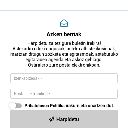
Azken berriak
Harpidetu zaitez gure buletin irekira!
Astekarko eduki nagusiak, asteko albiste ikusienak,
martxan ditugun zozketa eta egitasmoak, asteburuko
egitarauen agenda eta askoz gehiago!
Ostiralero zure posta elektronikoan.
Pribatutasun Politika
irakurri eta onartzen dut.
Harpidetu