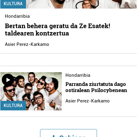
KULTURA
Hondarribia
Bertan behera geratu da Ze Esatek!
taldearen kontzertua
Asier Perez-Karkamo
Hondarribia
Parranda ziurtatuta dago
ostiralean Psilocybenean
Asier Perez-Karkamo
KULTURA