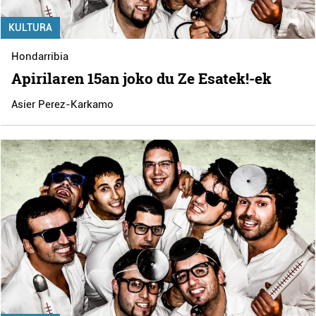
KULTURA
Hondarribia
Apirilaren 15an joko du Ze Esatek!-ek
Asier Perez-Karkamo