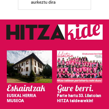
aurkeztu dira
Eskaintzak
Gure berri.
EUSKAL HERRIA
Parte hartu 33. Lilatoian
MUSEOA
HITZA taldearekin!