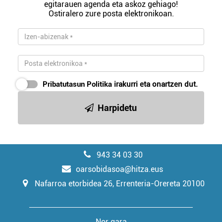
egitarauen agenda eta askoz gehiago!
Ostiralero zure posta elektronikoan.
Pribatutasun Politika
irakurri eta onartzen dut.
Harpidetu
943 34 03 30
oarsobidasoa@hitza.eus
Nafarroa etorbidea 26, Errenteria-Orereta 20100
Nor gara