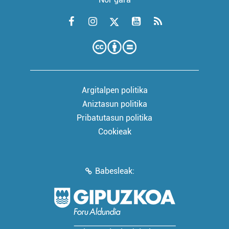
Argitalpen politika
Aniztasun politika
Pribatutasun politika
Cookieak
Babesleak: