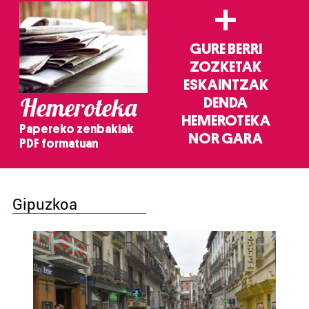
+
GURE BERRI
ZOZKETAK
ESKAINTZAK
Hemeroteka
DENDA
HEMEROTEKA
Papereko zenbakiak
NOR GARA
PDF formatuan
Gipuzkoa