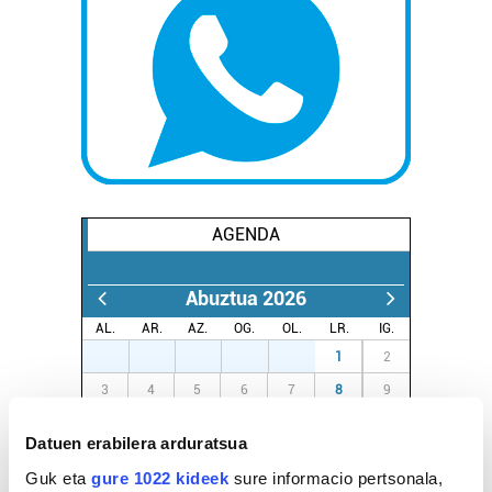
AGENDA
Abuztua 2026
AL.
AR.
AZ.
OG.
OL.
LR.
IG.
27
28
29
30
31
1
2
3
4
5
6
7
8
9
10
11
12
13
14
15
16
Datuen erabilera arduratsua
17
18
19
20
21
22
23
Guk eta
gure 1022 kideek
sure informacio pertsonala,
24
25
26
27
28
29
30