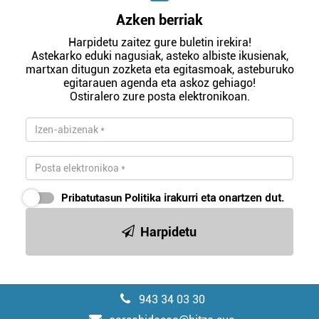
Azken berriak
Harpidetu zaitez gure buletin irekira!
Astekarko eduki nagusiak, asteko albiste ikusienak,
martxan ditugun zozketa eta egitasmoak, asteburuko
egitarauen agenda eta askoz gehiago!
Ostiralero zure posta elektronikoan.
Pribatutasun Politika
irakurri eta onartzen dut.
Harpidetu
943 34 03 30