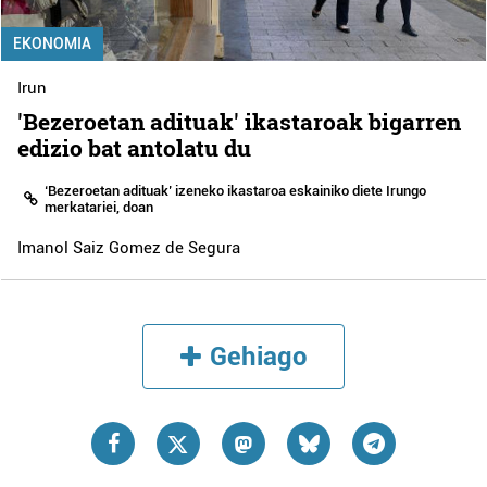
EKONOMIA
Irun
'Bezeroetan adituak' ikastaroak bigarren
edizio bat antolatu du
‘Bezeroetan adituak’ izeneko ikastaroa eskainiko diete Irungo
merkatariei, doan
Imanol Saiz Gomez de Segura
Gehiago