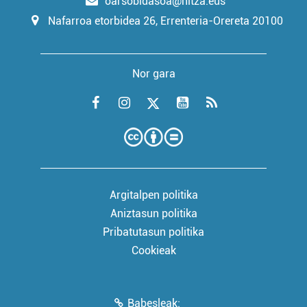
oarsobidasoa@hitza.eus
Nafarroa etorbidea 26, Errenteria-Orereta 20100
Nor gara
Argitalpen politika
Aniztasun politika
Pribatutasun politika
Cookieak
Babesleak: