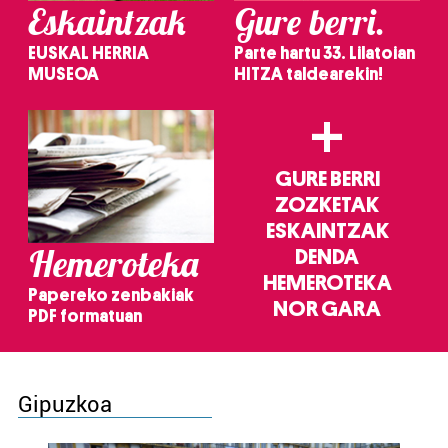
Eskaintzak
Gure berri.
EUSKAL HERRIA
Parte hartu 33. Lilatoian
MUSEOA
HITZA taldearekin!
+
GURE BERRI
ZOZKETAK
ESKAINTZAK
Hemeroteka
DENDA
HEMEROTEKA
Papereko zenbakiak
NOR GARA
PDF formatuan
Gipuzkoa