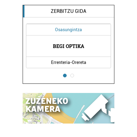
ZERBITZU GIDA
Osasungintza
 AEK
BEGI OPTIKA
OIA
Errenteria-Orereta