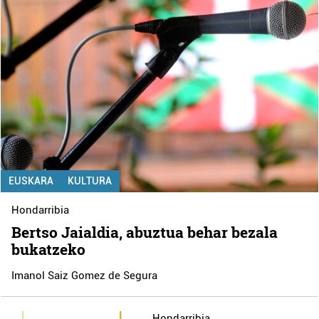
EUSKARA
KULTURA
Hondarribia
Bertso Jaialdia, abuztua behar bezala
bukatzeko
Imanol Saiz Gomez de Segura
Hondarribia