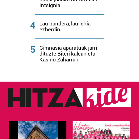
Intsignia
4
Lau bandera, lau lehia
ezberdin
5
Gimnasia aparatuak jarri
dituzte Biteri kalean eta
Kasino Zaharran