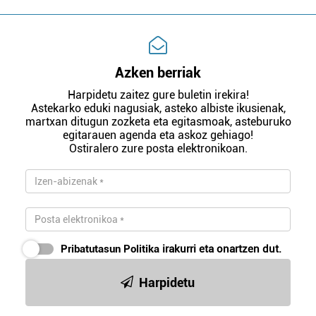
Azken berriak
Harpidetu zaitez gure buletin irekira!
Astekarko eduki nagusiak, asteko albiste ikusienak,
martxan ditugun zozketa eta egitasmoak, asteburuko
egitarauen agenda eta askoz gehiago!
Ostiralero zure posta elektronikoan.
Pribatutasun Politika
irakurri eta onartzen dut.
Harpidetu