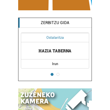
ZERBITZU GIDA
Ostalaritza
AK
HAZIA TABERNA
I
Irun