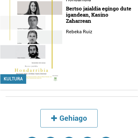
Bertso jaialdia egingo dute
igandean, Kasino
Zaharrean
Rebeka Ruiz
KULTURA
Gehiago