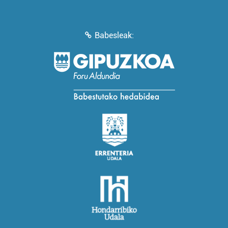
Babesleak: