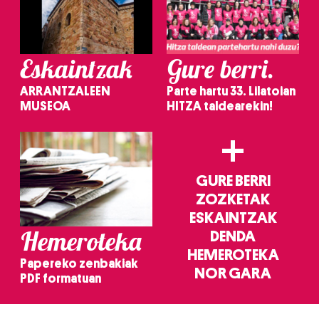
Eskaintzak
Gure berri.
ARRANTZALEEN
Parte hartu 33. Lilatoian
MUSEOA
HITZA taldearekin!
+
GURE BERRI
ZOZKETAK
ESKAINTZAK
Hemeroteka
DENDA
HEMEROTEKA
Papereko zenbakiak
NOR GARA
PDF formatuan