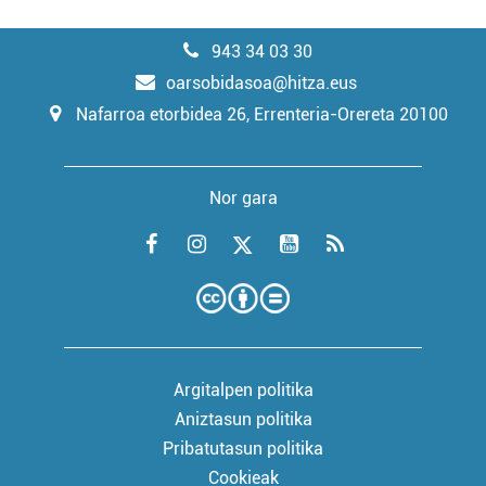
943 34 03 30
oarsobidasoa@hitza.eus
Nafarroa etorbidea 26, Errenteria-Orereta 20100
Nor gara
Argitalpen politika
Aniztasun politika
Pribatutasun politika
Cookieak