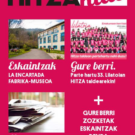
erabiltzeko baimen esplizitua ematen diguzu.
Gehiago
irakurri
Eskaintzak
Gure berri.
LA ENCARTADA
Parte hartu 33. Lilatoian
FABRIKA-MUSEOA
HITZA taldearekin!
+
GURE BERRI
ZOZKETAK
ESKAINTZAK