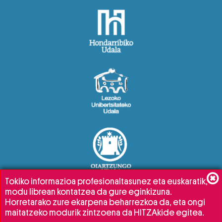
Tokiko informazioa profesionaltasunez eta euskaratik,
modu librean kontatzea da gure eginkizuna.
Horretarako zure ekarpena beharrezkoa da, eta ongi
maitatzeko modurik zintzoena da HITZAkide egitea.