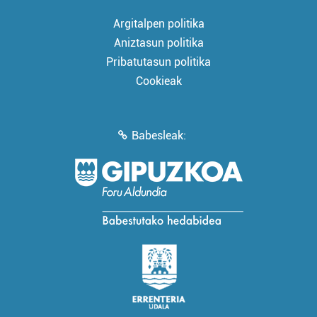
Argitalpen politika
Aniztasun politika
Pribatutasun politika
Cookieak
Babesleak: