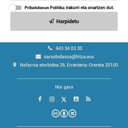
Pribatutasun Politika
irakurri eta onartzen dut.
Harpidetu
943 34 03 30
oarsobidasoa@hitza.eus
Nafarroa etorbidea 26, Errenteria-Orereta 20100
Nor gara