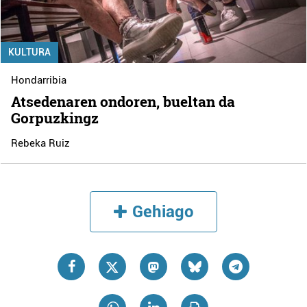
KULTURA
Hondarribia
Atsedenaren ondoren, bueltan da
Gorpuzkingz
Rebeka Ruiz
Gehiago