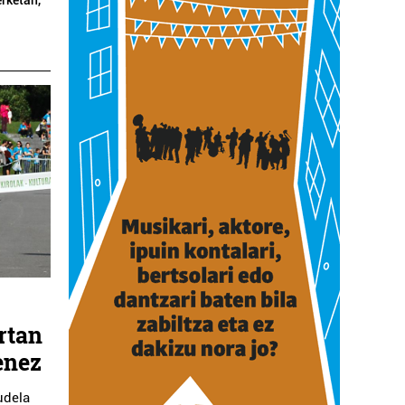
rtan
enez
udela