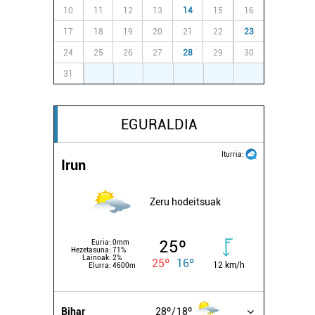
10
11
12
13
14
15
16
17
18
19
20
21
22
23
24
25
26
27
28
29
30
31
1
2
3
4
5
6
EGURALDIA
Iturria:
Irun
Zeru hodeitsuak
25º
Euria:
0mm
Hezetasuna:
71%
Lainoak:
2%
25º
16º
12 km/h
Elurra:
4600m
Bihar
28º
18º