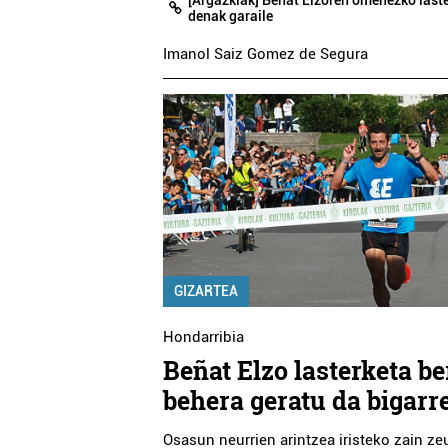
denak garaile
Imanol Saiz Gomez de Segura
GIZARTEA
Hondarribia
Beñat Elzo lasterketa be
behera geratu da bigarr
Osasun neurrien arintzea iristeko zain ze