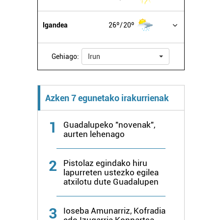
Igandea
26º
20º
Gehiago:
Irun
Azken 7 egunetako irakurrienak
1
Guadalupeko "novenak",
aurten lehenago
2
Pistolaz egindako hiru
lapurreten ustezko egilea
atxilotu dute Guadalupen
3
Ioseba Amunarriz, Kofradia