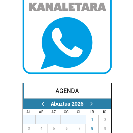
AGENDA
Abuztua 2026
AL.
AR.
AZ.
OG.
OL.
LR.
IG.
27
28
29
30
31
1
2
3
4
5
6
7
8
9