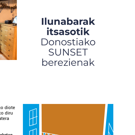
o diote
ko diru
atera
rketan,