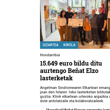
GIZARTEA
KIROLA
Hondarribia
15.649 euro bildu ditu
aurtengo Beñat Elzo
lasterketak
Angelman Sindromearen Elkarteari emang
joan den hilaren 1eko lasterketan bilduta
guztia. Klink elkartean urteroko argazkia 
dute antolatzaile eta kolaboratzaileek.
[Argazkiak] Beñat Elzoren omenezko laste