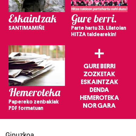
Eskaintzak
Gure berri.
SANTIMAMIÑE
Parte hartu 33. Lilatoian
HITZA taldearekin!
+
GURE BERRI
ZOZKETAK
ESKAINTZAK
Hemeroteka
DENDA
HEMEROTEKA
Papereko zenbakiak
NOR GARA
PDF formatuan
Gipuzkoa