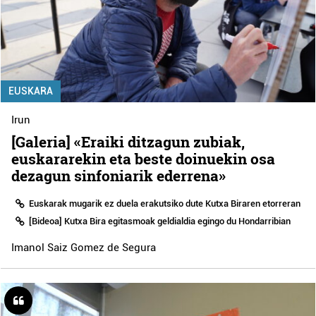
EUSKARA
Irun
[Galeria] «Eraiki ditzagun zubiak,
euskararekin eta beste doinuekin osa
dezagun sinfoniarik ederrena»
Euskarak mugarik ez duela erakutsiko dute Kutxa Biraren etorreran
[Bideoa] Kutxa Bira egitasmoak geldialdia egingo du Hondarribian
Imanol Saiz Gomez de Segura