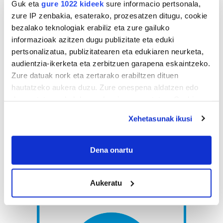
Guk eta
gure 1022 kideek
sure informacio pertsonala,
zure IP zenbakia, esaterako, prozesatzen ditugu, cookie
bezalako teknologiak erabiliz eta zure gailuko
informazioak azitzen dugu publizitate eta eduki
pertsonalizatua, publizitatearen eta edukiaren neurketa,
audientzia-ikerketa eta zerbitzuen garapena eskaintzeko.
Zure datuak nork eta zertarako erabiltzen dituen
hautatzeko aukera duzu. Zure onespena aldatzen edo
deuseztatzen ahal duzu edozein momentutan, Cookie
deklaraziotik edo Privacy triggerean klikatuz.
Xehetasunak ikusi
If you allow, we would also like to:
Collect information about your geographical
Dena onartu
location which can be accurate to within several
meters
Aukeratu
Identify your device by actively scanning it for
specific characteristics (fingerprinting)
Find out more about how your personal data is processed
and set your preferences in the
details section
.