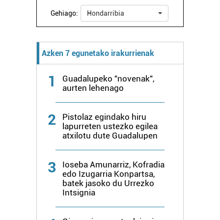
Gehiago:
Hondarribia
Azken 7 egunetako irakurrienak
1
Guadalupeko "novenak",
aurten lehenago
2
Pistolaz egindako hiru
lapurreten ustezko egilea
atxilotu dute Guadalupen
3
Ioseba Amunarriz, Kofradia
edo Izugarria Konpartsa,
batek jasoko du Urrezko
Intsignia