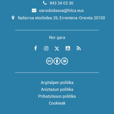
943 34 03 30
oarsobidasoa@hitza.eus
Nafarroa etorbidea 26, Errenteria-Orereta 20100
Nor gara
Argitalpen politika
Aniztasun politika
Pribatutasun politika
Cookieak