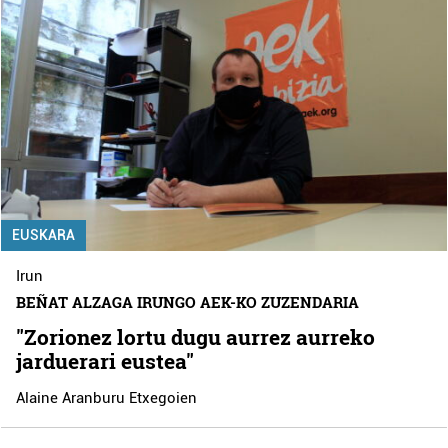
EUSKARA
Irun
BEÑAT ALZAGA IRUNGO AEK-KO ZUZENDARIA
"Zorionez lortu dugu aurrez aurreko
jarduerari eustea"
Alaine Aranburu Etxegoien