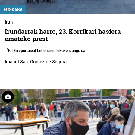
EUSKARA
Irun
Irundarrak harro, 23. Korrikari hasiera
emateko prest
[Erreportajea] Lehenaren lekuko izango da
Imanol Saiz Gomez de Segura