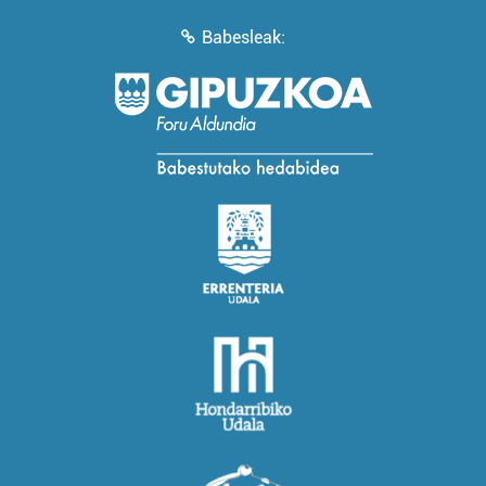
Babesleak: