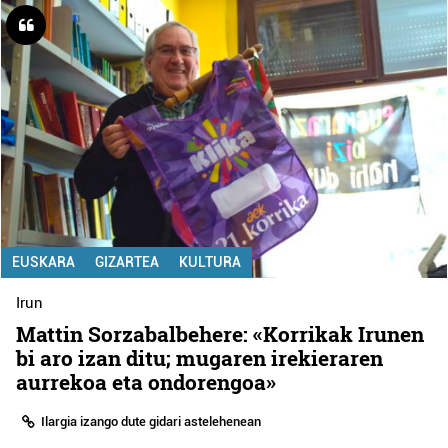
EUSKARA
GIZARTEA
KULTURA
Irun
Mattin Sorzabalbehere: «Korrikak Irunen
bi aro izan ditu; mugaren irekieraren
aurrekoa eta ondorengoa»
Ilargia izango dute gidari astelehenean