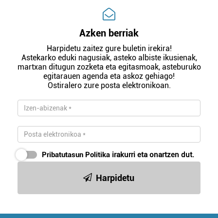
Azken berriak
Harpidetu zaitez gure buletin irekira!
Astekarko eduki nagusiak, asteko albiste ikusienak,
martxan ditugun zozketa eta egitasmoak, asteburuko
egitarauen agenda eta askoz gehiago!
Ostiralero zure posta elektronikoan.
Pribatutasun Politika
irakurri eta onartzen dut.
Harpidetu