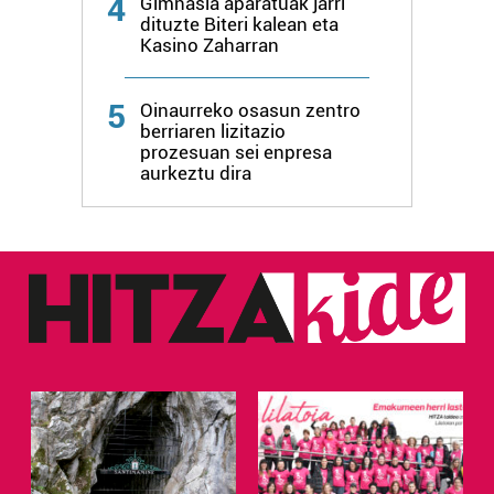
4
Gimnasia aparatuak jarri
dituzte Biteri kalean eta
Kasino Zaharran
5
Oinaurreko osasun zentro
berriaren lizitazio
prozesuan sei enpresa
aurkeztu dira