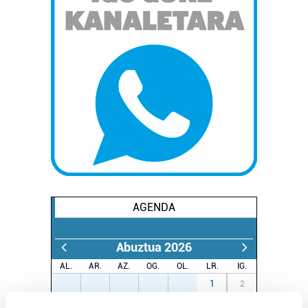
AGENDA
Abuztua 2026
AL.
AR.
AZ.
OG.
OL.
LR.
IG.
27
28
29
30
31
1
2
3
4
5
6
7
8
9