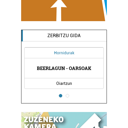
ZERBITZU GIDA
Hornidurak
A EGAÑA
FERNAN
BEERLAGUN - OARSOAK
Oiartzun