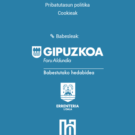
Pribatutasun politika
Cookieak
Babesleak: