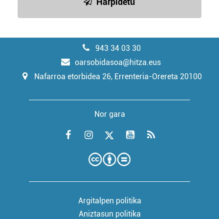
Harpidetu
943 34 03 30
oarsobidasoa@hitza.eus
Nafarroa etorbidea 26, Errenteria-Orereta 20100
Nor gara
Argitalpen politika
Aniztasun politika