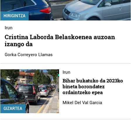
HIRIGINTZA
Irun
Cristina Laborda Belaskoenea auzoan
izango da
Gorka Correyero Llamas
Irun
Bihar bukatuko da 2023ko
bineta borondatez
ordaintzeko epea
Mikel Del Val Garcia
GIZARTEA