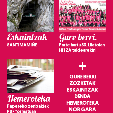
Eskaintzak
Gure berri.
SANTIMAMIÑE
Parte hartu 33. Lilatoian
HITZA taldearekin!
+
GURE BERRI
ZOZKETAK
ESKAINTZAK
Hemeroteka
DENDA
HEMEROTEKA
Papereko zenbakiak
NOR GARA
PDF formatuan