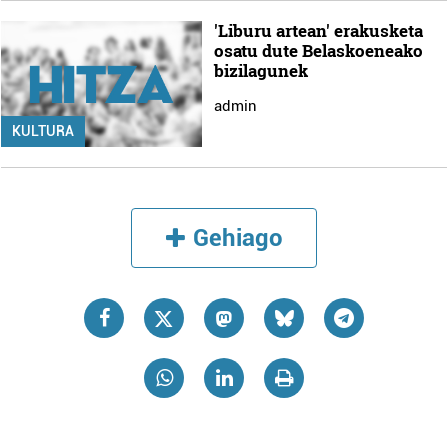
'Liburu artean' erakusketa
osatu dute Belaskoeneako
bizilagunek
admin
KULTURA
Gehiago