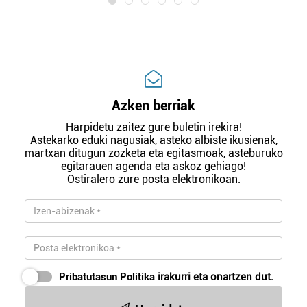
Azken berriak
Harpidetu zaitez gure buletin irekira!
Astekarko eduki nagusiak, asteko albiste ikusienak,
martxan ditugun zozketa eta egitasmoak, asteburuko
egitarauen agenda eta askoz gehiago!
Ostiralero zure posta elektronikoan.
Pribatutasun Politika
irakurri eta onartzen dut.