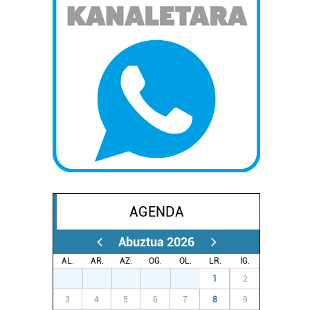
AGENDA
Abuztua 2026
AL.
AR.
AZ.
OG.
OL.
LR.
IG.
27
28
29
30
31
1
2
3
4
5
6
7
8
9