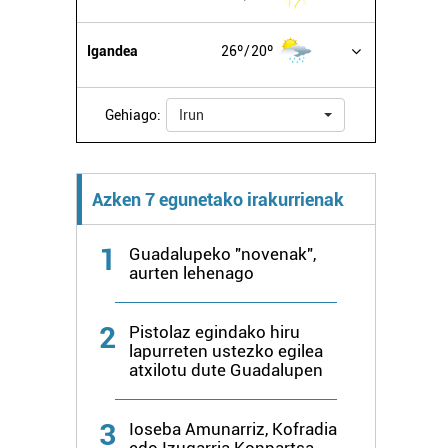
Igandea
26º
20º
Gehiago:
Irun
Azken 7 egunetako irakurrienak
1
Guadalupeko "novenak",
aurten lehenago
2
Pistolaz egindako hiru
lapurreten ustezko egilea
atxilotu dute Guadalupen
3
Ioseba Amunarriz, Kofradia