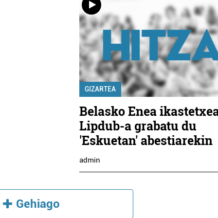
GIZARTEA
Belasko Enea ikastetxe
Lipdub-a grabatu du
'Eskuetan' abestiarekin
admin
Gehiago