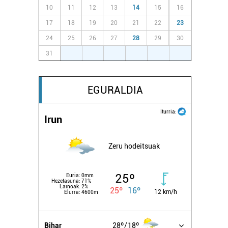
10
11
12
13
14
15
16
17
18
19
20
21
22
23
24
25
26
27
28
29
30
31
1
2
3
4
5
6
EGURALDIA
Iturria:
Irun
Zeru hodeitsuak
25º
Euria:
0mm
Hezetasuna:
71%
Lainoak:
2%
25º
16º
12 km/h
Elurra:
4600m
Bihar
28º
18º