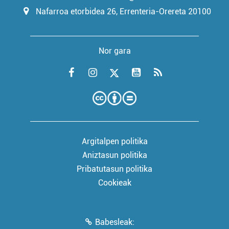
Nafarroa etorbidea 26, Errenteria-Orereta 20100
Nor gara
Argitalpen politika
Aniztasun politika
Pribatutasun politika
Cookieak
Babesleak: