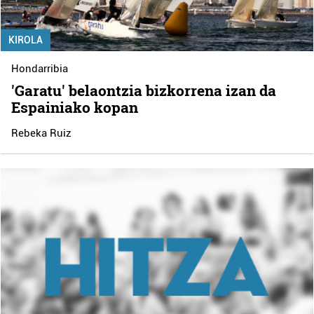
KIROLA
Hondarribia
'Garatu' belaontzia bizkorrena izan da
Espainiako kopan
Rebeka Ruiz