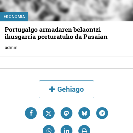
EKONOMIA
Portugalgo armadaren belaontzi
ikusgarria porturatuko da Pasaian
admin
Gehiago