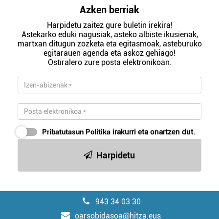
Azken berriak
Harpidetu zaitez gure buletin irekira!
Astekarko eduki nagusiak, asteko albiste ikusienak,
martxan ditugun zozketa eta egitasmoak, asteburuko
egitarauen agenda eta askoz gehiago!
Ostiralero zure posta elektronikoan.
Pribatutasun Politika
irakurri eta onartzen dut.
Harpidetu
943 34 03 30
oarsobidasoa@hitza.eus