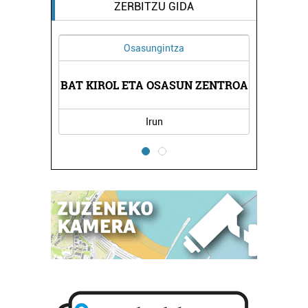
ZERBITZU GIDA
Osasungintza
Janari p
BAT KIROL ETA OSASUN ZENTROA
LEUNDA 
Irun
Pas