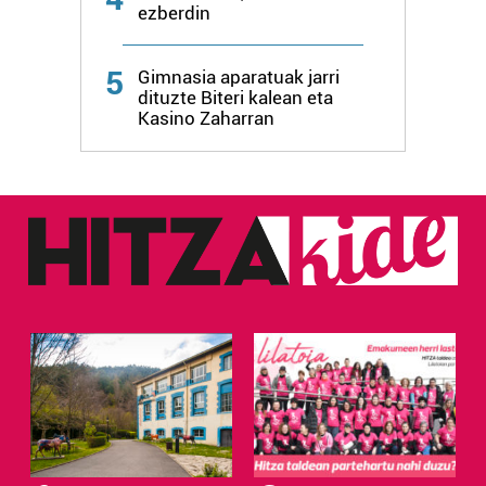
ezberdin
5
Gimnasia aparatuak jarri
dituzte Biteri kalean eta
Kasino Zaharran